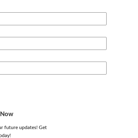
e Now
ur future updates! Get
oday!