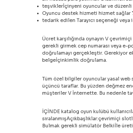
teşviklerİçinyeni oyuncular ve düzenli
Oyuncu destek hizmeti hizmet sağlar 7/
tedarik edilen Tarayıcı seçeneği veya 
Ücret karşılığında oynayın V çevrimiç
gerekli girmek cep numarası veya e-pos
doğrulamayı gerçekleştir. Gerekiyor e
belgeİçinkimlik doğrulama.
Tüm özel bilgiler oyuncular yasal web 
üçüncü taraflar. Bu yüzden değmez end
müşteriler V İnternette. Bu nedenle ta
İÇİNDE katalog oyun kulübü kullanıcılar
sıralanmışAçıkbaşlıklar:çevrimiçi slotl
Bulmak gerekli simülatör Belkiİle üreti