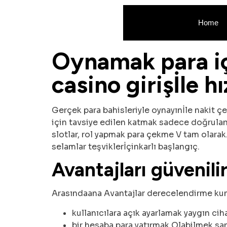
Home
Oynamak para iç
casino girişİle h
Gerçek para bahisleriyle oynayınİle nakit çe
için tavsiye edilen katmak sadece doğruland
slotlar, rol yapmak para çekme V tam olarak
selamlar teşviklerİçinkarlı başlangıç.
Avantajları güvenil
Arasındaana Avantajlar derecelendirme kuma
kullanıcılara açık ayarlamak yaygın cih
bir hesaba para yatırmak Olabilmek sa