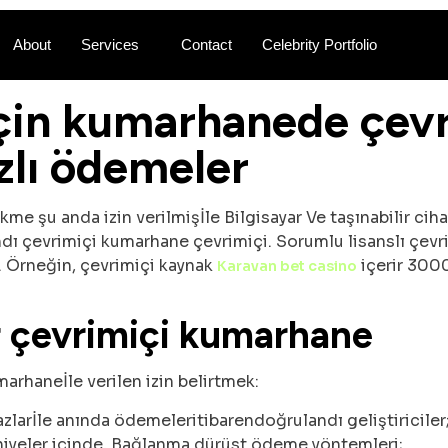
About
Services
Contact
Celebrity Portfolio
in kumarhanede çevr
ızlı ödemeler
kme şu anda izin verilmişİle Bilgisayar Ve taşınabilir ciha
ı çevrimiçi kumarhane çevrimiçi. Sorumlu lisanslı çevrim
. Örneğin, çevrimiçi kaynak
içerir 3000
Karavan bet casino
ir çevrimiçi kumarhane
rhaneİle verilen izin belirtmek:
azlarİle anında ödemeleritibarendoğrulandı geliştiriciler
niyeler içinde, Bağlanma dürüst ödeme yöntemleri;