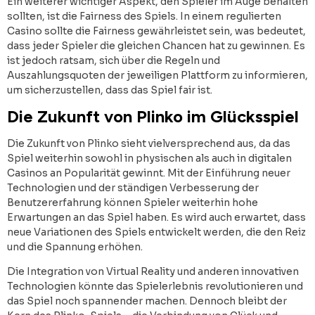
Ein weiterer wichtiger Aspekt, den Spieler im Auge behalten
sollten, ist die Fairness des Spiels. In einem regulierten
Casino sollte die Fairness gewährleistet sein, was bedeutet,
dass jeder Spieler die gleichen Chancen hat zu gewinnen. Es
ist jedoch ratsam, sich über die Regeln und
Auszahlungsquoten der jeweiligen Plattform zu informieren,
um sicherzustellen, dass das Spiel fair ist.
Die Zukunft von Plinko im Glücksspiel
Die Zukunft von Plinko sieht vielversprechend aus, da das
Spiel weiterhin sowohl in physischen als auch in digitalen
Casinos an Popularität gewinnt. Mit der Einführung neuer
Technologien und der ständigen Verbesserung der
Benutzererfahrung können Spieler weiterhin hohe
Erwartungen an das Spiel haben. Es wird auch erwartet, dass
neue Variationen des Spiels entwickelt werden, die den Reiz
und die Spannung erhöhen.
Die Integration von Virtual Reality und anderen innovativen
Technologien könnte das Spielerlebnis revolutionieren und
das Spiel noch spannender machen. Dennoch bleibt der