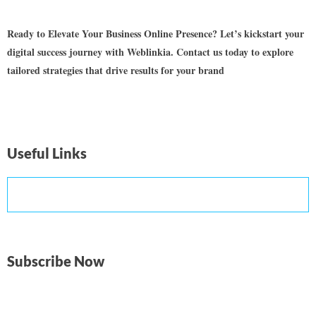
Ready to Elevate Your Business Online Presence? Let’s kickstart your
digital success journey with Weblinkia. Contact us today to explore
tailored strategies that drive results for your brand
Useful Links
Subscribe Now
Don’t miss our future updates! Get Subscribed Today!