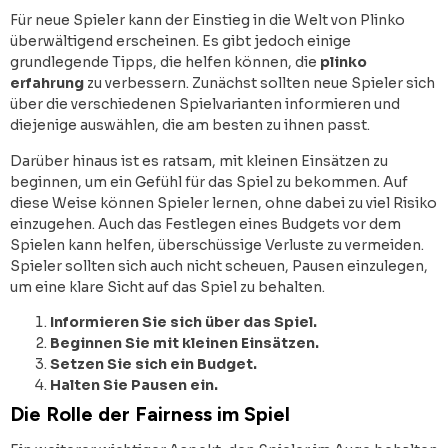
Für neue Spieler kann der Einstieg in die Welt von Plinko
überwältigend erscheinen. Es gibt jedoch einige
grundlegende Tipps, die helfen können, die
plinko
erfahrung
zu verbessern. Zunächst sollten neue Spieler sich
über die verschiedenen Spielvarianten informieren und
diejenige auswählen, die am besten zu ihnen passt.
Darüber hinaus ist es ratsam, mit kleinen Einsätzen zu
beginnen, um ein Gefühl für das Spiel zu bekommen. Auf
diese Weise können Spieler lernen, ohne dabei zu viel Risiko
einzugehen. Auch das Festlegen eines Budgets vor dem
Spielen kann helfen, überschüssige Verluste zu vermeiden.
Spieler sollten sich auch nicht scheuen, Pausen einzulegen,
um eine klare Sicht auf das Spiel zu behalten.
Informieren Sie sich über das Spiel.
Beginnen Sie mit kleinen Einsätzen.
Setzen Sie sich ein Budget.
Halten Sie Pausen ein.
Die Rolle der Fairness im Spiel