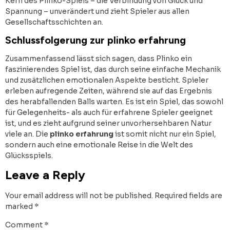
Kern des Plinko-Spiels – die Verbindung von Glück und
Spannung – unverändert und zieht Spieler aus allen
Gesellschaftsschichten an.
Schlussfolgerung zur plinko erfahrung
Zusammenfassend lässt sich sagen, dass Plinko ein
faszinierendes Spiel ist, das durch seine einfache Mechanik
und zusätzlichen emotionalen Aspekte besticht. Spieler
erleben aufregende Zeiten, während sie auf das Ergebnis
des herabfallenden Balls warten. Es ist ein Spiel, das sowohl
für Gelegenheits- als auch für erfahrene Spieler geeignet
ist, und es zieht aufgrund seiner unvorhersehbaren Natur
viele an. Die
plinko erfahrung
ist somit nicht nur ein Spiel,
sondern auch eine emotionale Reise in die Welt des
Glücksspiels.
Leave a Reply
Your email address will not be published.
Required fields are
marked
*
Comment
*