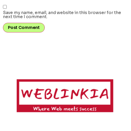
Save my name, email, and website in this browser for the
next time I comment.