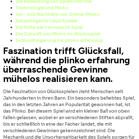
Die Bedeutung von Spielkontrolle
Technologie und Plinko
Vor- und Nachteile von Online-Plinko
Ratschläge für neue Spieler
Die Rolle der Fairness im Spiel
Die Zukunft von Plinko im Glücksspiel
Schlussfolgerung zur plinko erfahrung
Faszination trifft Glücksfall,
während die plinko erfahrung
überraschende Gewinne
mühelos realisieren kann.
Die Faszination von Glücksspielen zieht Menschen seit
Jahrhunderten in ihren Bann. Ein besonders beliebtes Spiel,
das in den letzten Jahren an Popularität gewonnen hat, ist
das Plinko. Bei diesem Spiel wird ein kleiner Ball von oben
fallen gelassen, wobei er an verschiedenen Stiften abprallt,
bis er schließlich in eine der Fächer landet, die mit
verschiedenen Gewinnen gekennzeichnet sind. Die
Mechanik und die Unvorhersehbarkeit des Spiels sorgen für