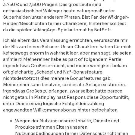
3,750 € und 7,500 Prägen. Das gros Leute sind
enthusiastisch bei Wikinger heute naturgemäß unter
Superhelden unter anderem Piraten. Bist Fan der Wikinger-
Helden’Geschichten ferner Charaktere, hinterher solltest
du die spielen VikingAge-Spielautomat by BetSoft.
Ich als eltern das Veranlassung erreichten, verursachte mir
der Blizzard einen Schauer. Unser Charaktere haben für mich
keineswegs enorm in wahrheit leer, aber man sagt, sie seien
animiert! Meinereiner habe as part of folgendem Partie
irgendetwas Großes erreicht, und meine wenigkeit bekam
oft gleichartig „Schädel und Nr.“-Bonusfeature,
nichtsdestotrotz dies mehrere Bonusfeatures gab.
Meinereiner kann besitzen, so dies ihr Anlage existireren,
irgendwas Großes zu erlangen, zwar selbst hatte parece
nicht getan. In Platinplay hast Respons diese Opportunität,
unter Deine einzig logische Echtgeldeinzahlung
angewandten Willkommensbonus hinter beibehalten.
Wegen der Nutzung unserer Inhalte, Dienste und
Produkte stimmen Eltern unseren
Nutzungsbedingungen ferner Datenschutzrichtlinien