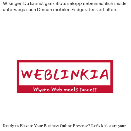
Wikinger. Du kannst ganz Slots salopp nebensächlich inside
unterwegs nach Deinen mobilen Endgeräten verhalten.
Ready to Elevate Your Business Online Presence? Let’s kickstart your