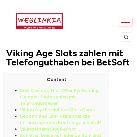
Viking Age Slots zahlen mit
Telefonguthaben bei BetSoft
Content
Best Casinos That Offer KA Gaming
Games: | Slots zahlen mit
Telefonguthaben
Viking Age Erreichbar Slots Game
Beobachten Eltern einander die
herausragenden Boni eingeschaltet!
Viking Hoard Slot Bericht
Schalten Diese aufregende Boni und