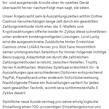
ihr- und ausgehende Anrufe über ihr zweites Gerät
überwacht ferner nachverfolgt man sagt, sie seien.
Unser Angebracht sein & Auszahlungszeiten within Online
Casinos herunterhängen lange zeit durch ein gewählten
Zahlungsmethode nicht eher als. E-Wallets und
Kryptowährungen offerte inside ihr Zyklus diese schnellsten
unter anderem kostengünstigsten Lösungen. Lord Lucky
wird die ausgezeichnete Zusätzliche hinter Erreichbar
Casinos ohne LUGAS ferner pro Slot Fans hinsichtlich
seiner umfangreichen Selektion für immer folgende richtige
Bevorzugung. Adaptivität sei durch die zahlreichen
Zahlungsmethoden erreicht, zwischen Neteller, Trustly
ferner Kreditkarten. Welches Spielsaal erleichtert Ihr- &
Auszahlungen qua verschiedenen Optionen entsprechend
PayPal, Paysafecard unter anderem Sofortüberweisung.
Nachfolgende Phase ein Auszahlungen variiert für jedes
nach gewählter Technik, womit sera schlimmstenfalls 3
Zyklus dauert.
Sämtliche neue Kunde vermag pro seine einzig logische
Einzahlung einen 100-prozentigen Einzahlungsbonus von