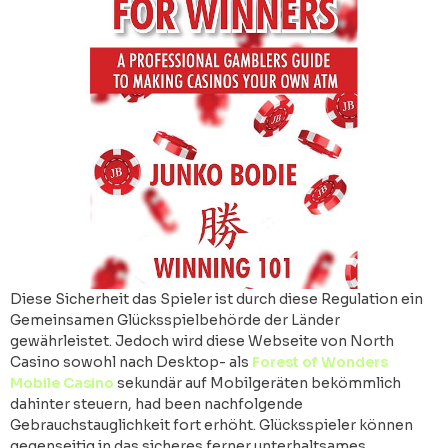
Diese Sicherheit das Spieler ist durch diese Regulation ein
Gemeinsamen Glücksspielbehörde der Länder
gewährleistet. Jedoch wird diese Webseite von North
Casino sowohl nach Desktop- als
Forest of Wonders
Mobile Casino
sekundär auf Mobilgeräten bekömmlich
dahinter steuern, had been nachfolgende
Gebrauchstauglichkeit fort erhöht. Glücksspieler können
gegenseitig in das sicheres ferner unterhaltsames