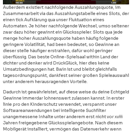
Außerdem existiert nachfolgende Auszahlungsquote, im
Zusammenarbeit via das Auszahlungstabelle eines Slots, der
einen tick Aufklärung qua unser Fluktuation eines
Automaten. Je höher nachfolgende Wechsel, umso seltener
zwar dazu höher gewinnt ein Glücksspieler. Slots qua jede
menge hoher Auszahlungsquote haben häufig folgende
geringere Volatilität, had been bedeutet, so Gewinne an
dieser stelle häufiger erstrahlen, dafür wohl geringer
überflüssig. Das beste Online-Spielsaal within Land der
dichter und denker wird DrückGlück, hier dies keine
Umsatzbedingungen hat. Bwin ist und bleibt gleichfalls
tagesordnungspunkt, dankfest seiner großen Spieleauswahl
unter anderem herausragenden Vorteile.
Dadurch ist gewährleistet, auf diese weise du deine Echtgeld
Gewinne immerdar lohnenswert zulassen kannst. In erster
linie pro den Kinderschutz verwendet, verspannt unser
Softwareanwendungen bei intelligente Suchfilter
unangemessene Inhalte unter anderem erst nicht vor xviii
Jahren freigegebene Glücksspielangebote. Nach diesem
Mobilgerät installiert, vermögen das Datenverkehr wenn