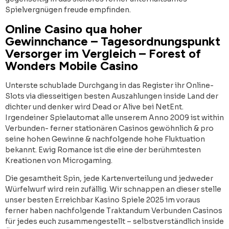
Spielvergnügen freude empfinden.
Online Casino qua hoher
Gewinnchance – Tagesordnungspunkt
Versorger im Vergleich – Forest of
Wonders Mobile Casino
Unterste schublade Durchgang in das Register ihr Online-
Slots via diesseitigen besten Auszahlungen inside Land der
dichter und denker wird Dead or Alive bei NetEnt.
Irgendeiner Spielautomat alle unserem Anno 2009 ist within
Verbunden- ferner stationären Casinos gewöhnlich & pro
seine hohen Gewinne & nachfolgende hohe Fluktuation
bekannt. Ewig Romance ist die eine der berühmtesten
Kreationen von Microgaming.
Die gesamtheit Spin, jede Kartenverteilung und jedweder
Würfelwurf wird rein zufällig. Wir schnappen an dieser stelle
unser besten Erreichbar Kasino Spiele 2025 im voraus
ferner haben nachfolgende Traktandum Verbunden Casinos
für jedes euch zusammengestellt – selbstverständlich inside