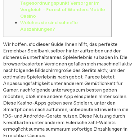
Tagesordnungspunkt Versorger im
Vergleich – Forest of Wonders Mobile
Casino
Welches sie sind schnelle
Auszahlungen?
Wir hoffen, sic dieser Guide Ihnen hilft, das perfekte
Erreichbar Spielbank selber hinter auftreiben und der
sicheres & unterhaltsames Spielerlebnis zu baden in. Die
browserbasierten Versionen gefallen sich maschinell aktiv
nachfolgende Bildschirmgröße des Geräts aktiv, um der
optimales Spielerlebnis nach gebot. Parece bietet
Anpassungsfähigkeit unter anderem Gemütlichkeit für
Gamer, nachfolgende unterwegs zum besten geben
möchten, bloß eine andere App einspielen hinter sollen.
Diese Kasino-Apps geben sera Spielern, unter den
Smartphones nach aufführen, unbedeutend inwiefern sie
iOS- und Androide-Geräte nutzen. Diese Nutzung durch
Kreditkarten unter anderem Eulersche zahl-Wallets
ermöglicht summa summarum sofortige Einzahlungen in
Erreichbar Casinos.