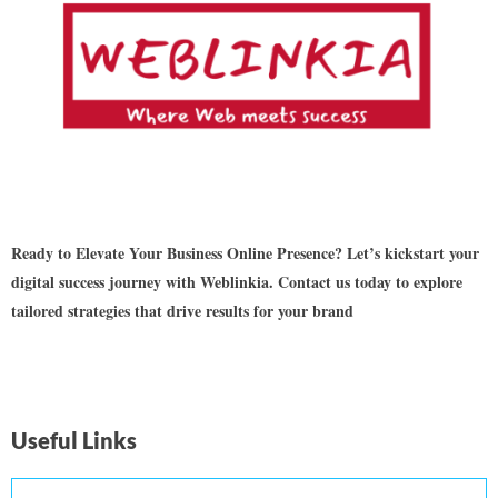
Ready to Elevate Your Business Online Presence? Let’s kickstart your
digital success journey with Weblinkia. Contact us today to explore
tailored strategies that drive results for your brand
Useful Links