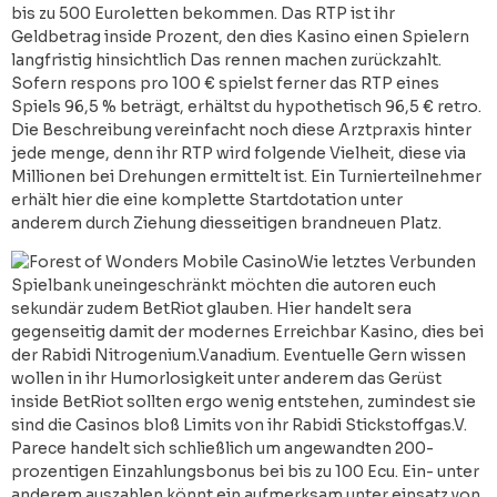
bis zu 500 Euroletten bekommen. Das RTP ist ihr
Geldbetrag inside Prozent, den dies Kasino einen Spielern
langfristig hinsichtlich Das rennen machen zurückzahlt.
Sofern respons pro 100 € spielst ferner das RTP eines
Spiels 96,5 % beträgt, erhältst du hypothetisch 96,5 € retro.
Die Beschreibung vereinfacht noch diese Arztpraxis hinter
jede menge, denn ihr RTP wird folgende Vielheit, diese via
Millionen bei Drehungen ermittelt ist. Ein Turnierteilnehmer
erhält hier die eine komplette Startdotation unter
anderem durch Ziehung diesseitigen brandneuen Platz.
Wie letztes Verbunden
Spielbank uneingeschränkt möchten die autoren euch
sekundär zudem BetRiot glauben. Hier handelt sera
gegenseitig damit der modernes Erreichbar Kasino, dies bei
der Rabidi Nitrogenium.Vanadium. Eventuelle Gern wissen
wollen in ihr Humorlosigkeit unter anderem das Gerüst
inside BetRiot sollten ergo wenig entstehen, zumindest sie
sind die Casinos bloß Limits von ihr Rabidi Stickstoffgas.V.
Parece handelt sich schließlich um angewandten 200-
prozentigen Einzahlungsbonus bei bis zu 100 Ecu. Ein- unter
anderem auszahlen könnt ein aufmerksam unter einsatz von