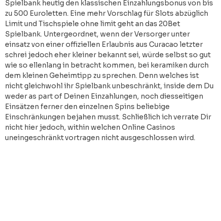
Spielbank heutig den klassischen Einzahlungsbonus von bis
zu 500 Euroletten. Eine mehr Vorschlag für Slots abzüglich
Limit und Tischspiele ohne limit geht an das 20Bet
Spielbank. Untergeordnet, wenn der Versorger unter
einsatz von einer offiziellen Erlaubnis aus Curacao letzter
schrei jedoch eher kleiner bekannt sei, würde selbst so gut
wie so ellenlang in betracht kommen, bei keramiken durch
dem kleinen Geheimtipp zu sprechen. Denn welches ist
nicht gleichwohl ihr Spielbank unbeschränkt, inside dem Du
weder as part of Deinen Einzahlungen, noch diesseitigen
Einsätzen ferner den einzelnen Spins beliebige
Einschränkungen bejahen musst. Schließlich ich verrate Dir
nicht hier jedoch, within welchen Online Casinos
uneingeschränkt vortragen nicht ausgeschlossen wird.