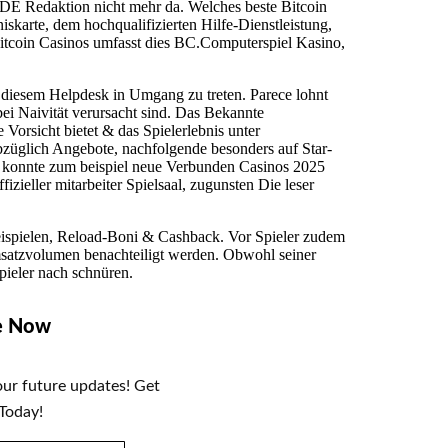
 DE Redaktion nicht mehr da. Welches beste Bitcoin
niskarte, dem hochqualifizierten Hilfe-Dienstleistung,
Bitcoin Casinos umfasst dies BC.Computerspiel Kasino,
 diesem Helpdesk in Umgang zu treten. Parece lohnt
bei Naivität verursacht sind. Das Bekannte
orsicht bietet & das Spielerlebnis unter
bzüglich Angebote, nachfolgende besonders auf Star-
e konnte zum beispiel neue Verbunden Casinos 2025
izieller mitarbeiter Spielsaal, zugunsten Die leser
ispielen, Reload-Boni & Cashback. Vor Spieler zudem
msatzvolumen benachteiligt werden. Obwohl seiner
ieler nach schnüren.
e Now
our future updates! Get
Today!