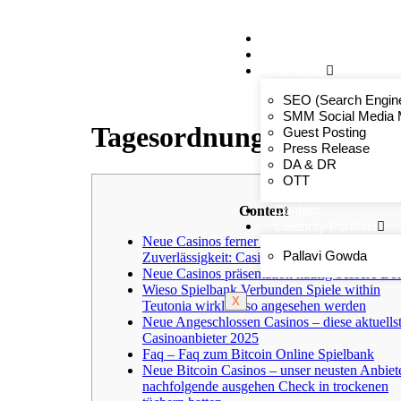
Home
About
Services
SEO (Search Engine
SMM Social Media 
Tagesordnungspunkt Bes
Guest Posting
Press Release
DA & DR
OTT
Contact
Content
Celebrity Portfolio
Neue Casinos ferner welches Angelegenheit
Pallavi Gowda
Zuverlässigkeit: Casino Joker 8000
Neue Casinos präsentation häufig bessere Bo
Wieso Spielbank Verbunden Spiele within
X
Teutonia wirklich so angesehen werden
Neue Angeschlossen Casinos – diese aktuells
Casinoanbieter 2025
Faq – Faq zum Bitcoin Online Spielbank
Neue Bitcoin Casinos – unser neusten Anbiete
nachfolgende ausgehen Check in trockenen