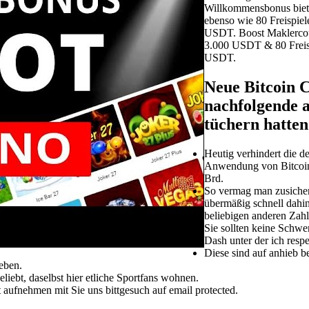
Willkommensbonus biet
ebenso wie 80 Freispiel
USDT. Boost Maklercou
3.000 USDT & 80 Freisp
USDT.
Neue Bitcoin C
nachfolgende 
tüchern hatten
Heutig verhindert die d
Anwendung von Bitcoin 
Brd.
So vermag man zusichern
übermäßig schnell dahin
beliebigen anderen Zah
Sie sollten keine Schw
Dash unter der ich resp
Diese sind auf anhieb be
eben.
eliebt, daselbst hier etliche Sportfans wohnen.
 aufnehmen mit Sie uns bittgesuch auf email protected.