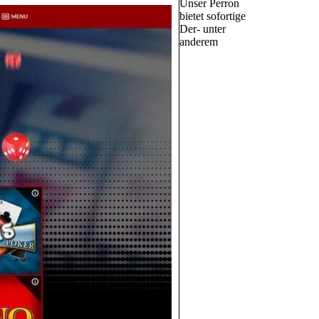
Unser Perron
bietet sofortige
Der- unter
anderem