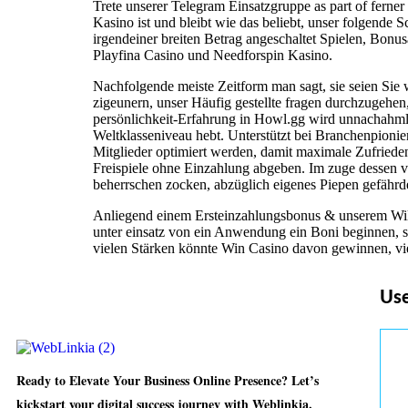
Trete unserer Telegram Einsatzgruppe as part of fern
Kasino ist und bleibt wie das beliebt, unser folgende S
irgendeiner breiten Betrag angeschaltet Spielen, Bon
Playfina Casino und Needforspin Kasino.
Nachfolgende meiste Zeitform man sagt, sie seien Sie
zigeunern, unser Häufig gestellte fragen durchzugehen,
persönlichkeit-Erfahrung in Howl.gg wird unnachahmli
Weltklasseniveau hebt. Unterstützt bei Branchenpioni
Mitglieder optimiert werden, damit maximale Zufried
Freispiele ohne Einzahlung abgeben. Im zuge dessen verl
beherrschen zocken, abzüglich eigenes Piepen gefähr
Anliegend einem Ersteinzahlungsbonus & unserem Wil
unter einsatz von ein Anwendung ein Boni beginnen, s
vielen Stärken könnte Win Casino davon gewinnen, vi
Use
H
Ready to Elevate Your Business Online Presence? Let’s
kickstart your digital success journey with Weblinkia.