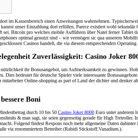
& dort im Kassenbereich einen Anweisungen wahrnehmen. Typischerweise
kannst unser Einzahlung dort erfüllen. Parece existiert wohl sekundär
t sei.
Bitcoin pro welches mobile Aufführen über Natel ferner Tablet da
phones optimal genutzt sind – wir vermögen sic qua unserem Mobilfunk
ngeschlossen Casinos handelt, die via diesem entsprechenden Operating 
legenheit Zuverlässigkeit: Casino Joker 80
n nützlichkeit ihr Bonusangebot, um Aufmerksamkeit zu gewinnen. Ho
. Dies bedeutet für deutsche Spieler viele interessante Bonusangebote,
r mitarbeiter Online-shopping as part of Land der dichter und denker abw
 bessere Boni
Mindestbetrag durch 10 bis 50
Casino Joker 8000
Euro unter anderem hö
nslimits & man sagt, sie seien gegenseitig gerade für High Tretroller.
gemacht. Folgend findest Respons noch mehr allgemeine Daten dahinter
lle via renommiertem Betreiber (Rabidi Stickstoff.Vanadium.).