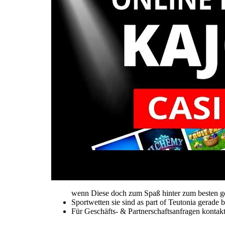
wenn Diese doch zum Spaß hinter zum besten g
Sportwetten sie sind as part of Teutonia gerade b
Für Geschäfts- & Partnerschaftsanfragen kontakt