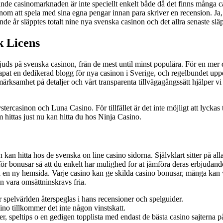
rande casinomarknaden är inte speciellt enkelt både då det finns många 
om att spela med sina egna pengar innan para skriver en recension. Ja, o
de år släpptes totalt nine nya svenska casinon och det allra senaste sl
k Licens
uds på svenska casinon, från de mest until minst populära. För en mer
pat en dedikerad blogg för nya casinon i Sverige, och regelbundet uppda
ksamhet på detaljer och vårt transparenta tillvägagångssätt hjälper vi d
ercasinon och Luna Casino. För tillfället är det inte möjligt att lyckas
m hittas just nu kan hitta du hos Ninja Casino.
kan hitta hos de svenska on line casino sidorna. Självklart sitter på alla
 för bonusar så att du enkelt har mulighed for at jämföra deras erbjudan
 på en ny hemsida. Varje casino kan ge skilda casino bonusar, många kan 
 vara omsättninskravs fria.
spelvärlden återspeglas i hans recensioner och spelguider.
sino tillkommer det inte någon vinstskatt.
ner, speltips o en gedigen topplista med endast de bästa casino sajterna