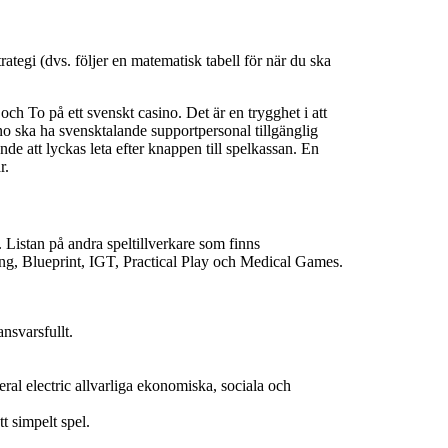
egi (dvs. följer en matematisk tabell för när du ska
och To på ett svenskt casino. Det är en trygghet i att
no ska ha svensktalande supportpersonal tillgänglig
nde att lyckas leta efter knappen till spelkassan. En
r.
a. Listan på andra speltillverkare som finns
g, Blueprint, IGT, Practical Play och Medical Games.
ansvarsfullt.
al electric allvarliga ekonomiska, sociala och
t simpelt spel.