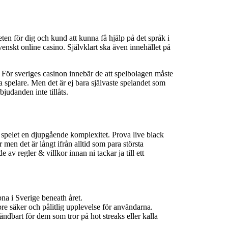
eten för dig och kund att kunna få hjälp på det språk i
venskt online casino. Självklart ska även innehållet på
. För sveriges casinon innebär de att spelbolagen måste
ska spelare. Men det är ej bara självaste spelandet som
judanden inte tillåts.
r spelet en djupgående komplexitet. Prova live black
men det är långt ifrån alltid som para största
e av regler & villkor innan ni tackar ja till ett
na i Sverige beneath året.
bre säker och pålitlig upplevelse för användarna.
ändbart för dem som tror på hot streaks eller kalla