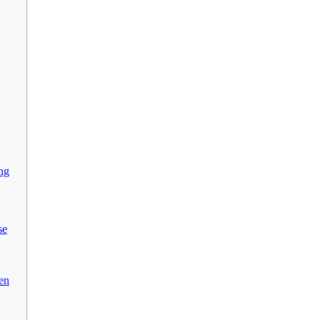
ng
se
en