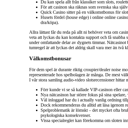
Du kan spela allt från klassiker som slots, roulet
För att casinon ska räknas som svenska ska själv
Quick Casino sitter på en välkomstbonus för slot
Husets fördel (house edge) i online online casi
dra/köpa).
Allra lättast får du reda på allt ni behöver veta om cas
veta att lyckas du kan kontakta support och få snabba s
under omfattande delar av dygnets timmar. Nätcasinot bli
tumregel är att lyckas det aldrig skall vara mer än två klick
Välkomstbonusar
För dem spel är durante riktig croupier/dealer noise motp
representerade hos spelbolagen är många. De mest vä
I vår stora samling audio-video slotsrecensioner hittar n
Förr kunde vi se så kallade VIP-casinon eller cas
Nya nätcasinon har större fokus på sina spelare, vil
Väl inloggad har du i actually vanlig ordning till
Dock rekommenderas du alltid att läsa igenom reg
Spelproblematik är lömskt – det mycket ofta bruk
psykologiska konsekvenser.
Vissa specialregler kan förekomma om sloten inneh