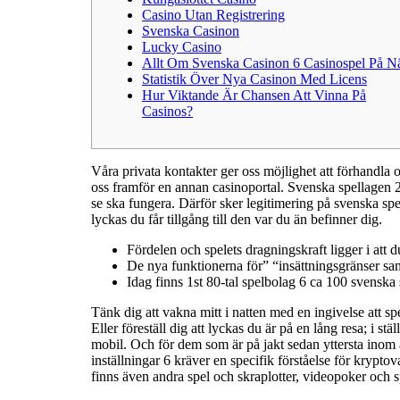
Casino Utan Registrering
Svenska Casinon
Lucky Casino
Allt Om Svenska Casinon 6 Casinospel På Nä
Statistik Över Nya Casinon Med Licens
Hur Viktande Är Chansen Att Vinna På
Casinos?
Våra privata kontakter ger oss möjlighet att förhandla 
oss framför en annan casinoportal. Svenska spellagen 201
se ska fungera. Därför sker legitimering på svenska spe
lyckas du får tillgång till den var du än befinner dig.
Fördelen och spelets dragningskraft ligger i att d
De nya funktionerna för” “insättningsgränser samt
Idag finns 1st 80-tal spelbolag 6 ca 100 svenska s
Tänk dig att vakna mitt i natten med en ingivelse att sp
Eller föreställ dig att lyckas du är på en lång resa; i s
mobil. Och för dem som är på jakt sedan yttersta inom 
inställningar 6 kräver en specifik förståelse för krypto
finns även andra spel och skraplotter, videopoker och 