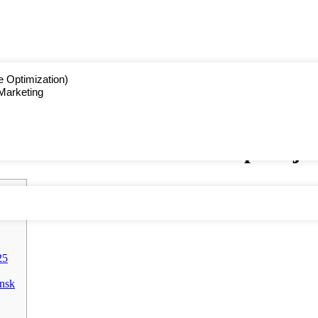
 Optimization)
Marketing
s Bästa Nätcasinon 2025
Licens » Alla Godkända Spelsajte
25
ensk