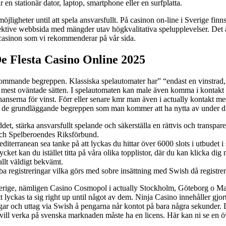
 en stationär dator, laptop, smartphone eller en surfplatta.
möjligheter until att spela ansvarsfullt. På casinon on-line i Sverige finn
spektive webbsida med mängder utav högkvalitativa spelupplevelser. Det är
 casinon som vi rekommenderar på vår sida.
e Flesta Casino Online 2025
kommande begreppen. Klassiska spelautomater har” “endast en vinstrad, 
 mest oväntade sätten. I spelautomaten kan male även komma i kontakt 
nserna för vinst. Förr eller senare kmr man även i actually kontakt med
är de grundläggande begreppen som man kommer att ha nytta av under di
et, stärka ansvarsfullt spelande och säkerställa en rättvis och transpar
 och Spelberoendes Riksförbund.
editerranean sea tanke på att lyckas du hittar över 6000 slots i utbudet i
ket kan du istället titta på våra olika topplistor, där du kan klicka dig m
allt väldigt bekvämt.
ba registreringar vilka görs med sobre insättning med Swish då registrer
Sverige, nämligen Casino Cosmopol i actually Stockholm, Göteborg o Mal
att lyckas ta sig right up until något av dem. Ninja Casino innehåller 
ar och uttag via Swish å pengarna når kontot på bara några sekunder. De
vill verka på svenska marknaden måste ha en licens. Här kan ni se en öve