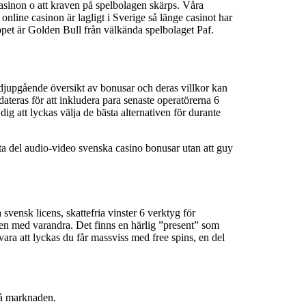
casinon o att kraven på spelbolagen skärps. Våra
nline casinon är lagligt i Sverige så länge casinot har
äppet är Golden Bull från välkända spelbolaget Paf.
 djupgående översikt av bonusar och deras villkor kan
teras för att inkludera para senaste operatörerna 6
ig att lyckas välja de bästa alternativen för durante
 ta del audio-video svenska casino bonusar utan att guy
 svensk licens, skattefria vinster 6 verktyg för
den med varandra. Det finns en härlig ”present” som
vara att lyckas du får massviss med free spins, en del
 på marknaden.