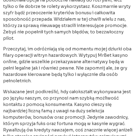
tylko o ile dobrze te rolety wykorzystasz. Koszmarnie wryty
szyfr bądź przeoczenie kryteriów bonusu i całkowita
sposobność przepada. Widziałem w tej chwili wielu z nas,
którzy za sprawą nieuwagę stracili interesujące promocje.
Żebyś nie popełnił tych samych błędów, to bezzwłoczny
pilot.
Przeczytaj, im odróżniają się od momentu mojej dziurki oba
filary operacji witryn hazardowych. Wytypuj MrBet kasyno
online, gdzie wszelkie przekazywane alternatywy będą w
pełni legalne jak i również pewne. Nie zapomnij ale, że gry
hazardowe kierowane będą tylko i wyłącznie dla osób
pełnoletnich.
Wskazane jest podkreślić, hdy całokształt wykonywana jest
po języku naszym, co przynosi nam szybką możliwość
kontaktu z pomocą konsumenta. Kasyno cieszy się
najbardziej liczną famą z uwagi na duży selekcja
komputerów, bonusów oraz promocji. Jedynie zawodnicy,
którym sprzyja fuks oraz fortuna mogą w kasynie wygrać.
Rywalizują ów kredyty nawzajem, coś znacznie więcej aniżeli