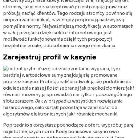
całkowity zbyt hazardowy. Nieszczęśliwie, znajdują się też
stronicy, jakie nie zaakceptować przestrzegają praw oraz
próbują naciąć klientów. Tego rodzaju stronicy powinno się
nieprzerwanie unikać, nawet gdy proponują nadzwyczaj
pomyślne normy. Najważniejszą modyfikacją w automatach
w całej przejściu dzięki sektor internetowego jest
możliwość funkcjonowania dzięki tych propozycji
bezpłatnie w całej odosobnieniu swego mieszkania.
Zarejestruj profil w kasynie
Im dłużej odrzucić zostanie wygrana, tym
bardziej wartościowe sumy znajdują się promowane
poprzez kasyno. Profesjonaliści odwołują się podobnie do
odwiedzenia naszej ilości zebranej jak prędkościomierz jak i
również możemy ją sprowadzić nie tylko z poszczególnego
slotu zarazem. Jak w przypadku wszystkich rozwiązania
hazardowego, całokształt pozostaje w zależności od
algorytmów elektronicznych jak i również mechaniki.
Poprzednio skorzystasz pochodzące z ofert, wypróbuj parę
najistotniejszych norm. Kody bonusowe kasyno owo
doskonała opcja na poboczne nakłady do rozrywki, lecz