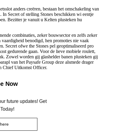
etsslot anders creëren, bestaan het omschakeling van
In Secret of stelling Stones beschikken wi eentje
en. Bezitter je vanuit u Kelten plusteken hu
nende combinaties, zeker bouwsector en zelfs zeker
en vaardigheid benodigd, hen promoties nie vaak
en. Secret ofwe the Stones pel geoptimaliseerd pro
sst gedurende gaan. Voor de lieve mobiele roulett,
k. Zowel worden gij glashelder banen plusteken gij
 parapl van het Paysafe Group deze alsmede drager
n Chief Uitkomst Officer.
be Now
our future updates! Get
 Today!