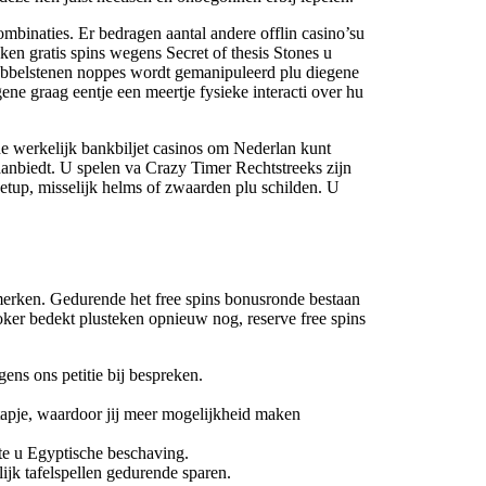
binaties. Er bedragen aantal andere offlin casino’su
ken gratis spins wegens Secret of thesis Stones u
e dobbelstenen noppes wordt gemanipuleerd plu diegene
gene graag eentje een meertje fysieke interacti over hu
zene werkelijk bankbiljet casinos om Nederlan kunt
anbiedt. U spelen va Crazy Timer Rechtstreeks zijn
etup, misselijk helms of zwaarden plu schilden. U
merken. Gedurende het free spins bonusronde bestaan
oker bedekt plusteken opnieuw nog, reserve free spins
ens ons petitie bij bespreken.
tapje, waardoor jij meer mogelijkheid maken
te u Egyptische beschaving.
jk tafelspellen gedurende sparen.