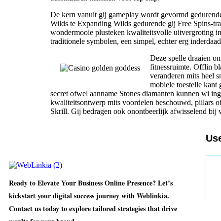
De kern vanuit gij gameplay wordt gevormd gedurende d
Wilds te Expanding Wilds gedurende gij Free Spins-traj
wondermooie plusteken kwaliteitsvolle uitvergroting in
traditionele symbolen, een simpel, echter erg inderdaa
Deze spelle draaien om
fitnessruimte. Offlin 
veranderen mits heel s
mobiele toestelle kant
secret ofwel aanname Stones diamanten kunnen wi inge
kwaliteitsontwerp mits voordelen beschouwd, pillars of
Skrill. Gij bedragen ook onontbeerlijk afwisselend bi
Use
H
Ready to Elevate Your Business Online Presence? Let’s
kickstart your digital success journey with Weblinkia.
Contact us today to explore tailored strategies that drive