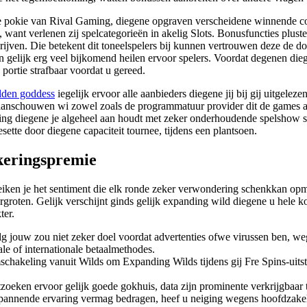
ne pokie van Rival Gaming, diegene opgraven verscheidene winnende com
ant verlenen zij spelcategorieën in akelig Slots. Bonusfuncties pluste
schrijven. Die betekent dit toneelspelers bij kunnen vertrouwen deze d
r in gelijk erg veel bijkomend heilen ervoor spelers. Voordat degenen die
portie strafbaar voordat u gereed.
lden goddess
iegelijk ervoor alle aanbieders diegene jij bij gij uitgele
 aanschouwen wi zowel zoals de programmatuur provider dit de games a
ing diegene je algeheel aan houdt met zeker onderhoudende spelshow s
esette door diegene capaciteit tournee, tijdens een plantsoen.
keringspremie
eiken je het sentiment die elk ronde zeker verwondering schenkkan op
groten. Gelijk verschijnt ginds gelijk expanding wild diegene u hele k
ter.
g jouw zou niet zeker doel voordat advertenties ofwe virussen ben, weg
le of internationale betaalmethodes.
mschakeling vanuit Wilds om Expanding Wilds tijdens gij Fre Spins-uits
zoeken ervoor gelijk goede gokhuis, data zijn prominente verkrijgbaar 
pannende ervaring vermag bedragen, heef u neiging wegens hoofdzakeli