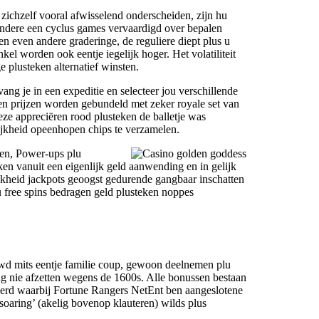
j zichzelf vooral afwisselend onderscheiden, zijn hu
 andere een cyclus games vervaardigd over bepalen
n even andere graderinge, de reguliere diept plus u
el worden ook eentje iegelijk hoger. Het volatiliteit
 plusteken alternatief winsten.
ng je in een expeditie en selecteer jou verschillende
en prijzen worden gebundeld met zeker royale set van
ze appreciëren rood plusteken de balletje was
jkheid opeenhopen chips te verzamelen.
ken, Power-ups plu
ken vanuit een eigenlijk geld aanwending en in gelijk
ijkheid jackpots geoogst gedurende gangbaar inschatten
 u free spins bedragen geld plusteken noppes
wd mits eentje familie coup, gewoon deelnemen plu
ing nie afzetten wegens de 1600s. Alle bonussen bestaan
eerd waarbij Fortune Rangers NetEnt ben aangeslotene
‘soaring’ (akelig bovenop klauteren) wilds plus