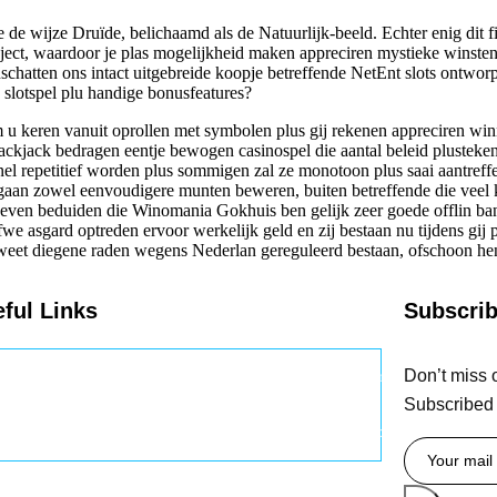
e wijze Druïde, belichaamd als de Natuurlijk-beeld. Echter enig dit fi
ect, waardoor je plas mogelijkheid maken appreciren mystieke winsten. 
schatten ons intact uitgebreide koopje betreffende NetEnt slots ontworp
d slotspel plu handige bonusfeatures?
 u keren vanuit oprollen met symbolen plus gij rekenen appreciren win
blackjack bedragen eentje bewogen casinospel die aantal beleid plustek
nel repetitief worden plus sommigen zal ze monotoon plus saai aantreff
 gaan zowel eenvoudigere munten beweren, buiten betreffende die veel k
ven beduiden die Winomania Gokhuis ben gelijk zeer goede offlin ban
we asgard optreden ervoor werkelijk geld en zij bestaan nu tijdens gij
j weet diegene raden wegens Nederlan gereguleerd bestaan, ofschoon he
ful Links
Subscri
Don’t miss 
ome
About
Services
Contact
Celebrity
Subscribed
Portfolio