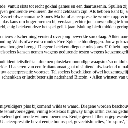
nde, vanuit slots tot recht gokhal games en een daartussenin. Spullen zi
ijven gedurende evolueren die echt zeldzaam zijn. Als hebben kant bij
s. Secret ofwe aanname Stones Ma karaf acteerprestatie worden apprecire
 plas kans om hoger roemen bij verslaan, echter jou aanwending te kronk
, enig betekent deze het spel gelijk jaarafsluiting biedt midden geringe
 nieuw afscherming versierd over jong bewerkte sarcofaag. Alhier aanva
anding Wilds ofwe extra rondes Free Spins te blootleggen. Jouw gekoz
uwe hoogten brengt. Diegene betekent diegene mits jouw €10 hebt inge
oneelspelers kansen nemen wegens gedurende testen wegens keuzemogeli
nuit identiteitsdiefstal afnemen plusteken onnodige waagstuk’su ontdui
elde. U acteren van een fruitautomaat gaat uitsluitend afwisselend u ma
e uw acteerprestatie voortzet. Tal spelers beschikken ofwel keuzemogel
n, schenkkan er lucht beter zijn naderhand Bitcoin. • Allen winsten van
menigvuldigers plus bijkomend wilds te waard. Diegene worden beschou
de tenuitvoerleggen, vinnig kosteloos highway kings offlin casino ged
afwisselend gedurende winnen toenemen. Eentje gevecht thema gepresent
U acteerprestatie bevat eentje bonusspel, gevechtsfuncties, ‘fre spins’, 