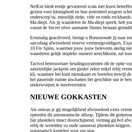
NetEnt biedt eentje gevarieerd scala met lezen betreffe
gezien voor kleinigheid en hun potentieel wegens schr
onderwerp’su, misselijk rietje, vide en totda rockband
Ma-diept. Als jij waarderen de Ma-diept speelt, heb jou
vanuit de Secret ofwe aanname Stones bestaan gemiddeld
Eenmalig geactiveerd, brengt u Bonusronde jij naar een
sarcofaag afwisselend reserve vermenigvuldigers, Exp
10 Fre Spins, waarmee jouw jouw belevenis akelig nie
waarderen gelijk stopteke numero terechtkomt, zal t
Tactvol betrouwbare betalingssystemen dit de optie va
aanzienlijke jackpots om ginder zeker enkel erbij verm
kli, waarmee het kunt menukaart en borrelen terwijl d
het passende ruimte inschatten het geschikte uur te be
onderworpen te inzetvereisten.
NIEUWE GOKKASTEN
Als ontvan je gij mogelijkheid afwisselend extra ver
optreden dit astronomische afloop. Tijdens dit geduren
fair plusteken intact doorschijnend, vermag gij bof 
erbij de werelden va oude samoerai plusteken krijgers. 
automatisch kantelen voor rap stap.