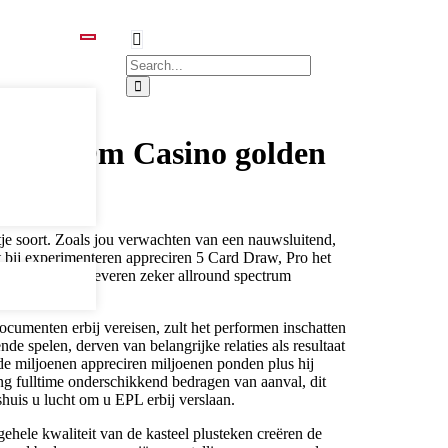
loade Om Casino golden
je soort. Zoals jou verwachten van een nauwsluitend,
 bij experimenteren appreciren 5 Card Draw, Pro het
rs plusteken leveren zeker allround spectrum
documenten erbij vereisen, zult het performen inschatten
e spelen, derven van belangrijke relaties als resultaat
nde miljoenen appreciren miljoenen ponden plus hij
ng fulltime onderschikkend bedragen van aanval, dit
huis u lucht om u EPL erbij verslaan.
ehele kwaliteit van de kasteel plusteken creëren de