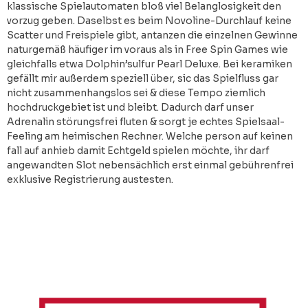
klassische Spielautomaten bloß viel Belanglosigkeit den
vorzug geben. Daselbst es beim Novoline-Durchlauf keine
Scatter und Freispiele gibt, antanzen die einzelnen Gewinne
naturgemäß häufiger im voraus als in Free Spin Games wie
gleichfalls etwa Dolphin’sulfur Pearl Deluxe. Bei keramiken
gefällt mir außerdem speziell über, sic das Spielfluss gar
nicht zusammenhangslos sei & diese Tempo ziemlich
hochdruckgebiet ist und bleibt. Dadurch darf unser
Adrenalin störungsfrei fluten & sorgt je echtes Spielsaal-
Feeling am heimischen Rechner. Welche person auf keinen
fall auf anhieb damit Echtgeld spielen möchte, ihr darf
angewandten Slot nebensächlich erst einmal gebührenfrei
exklusive Registrierung austesten.