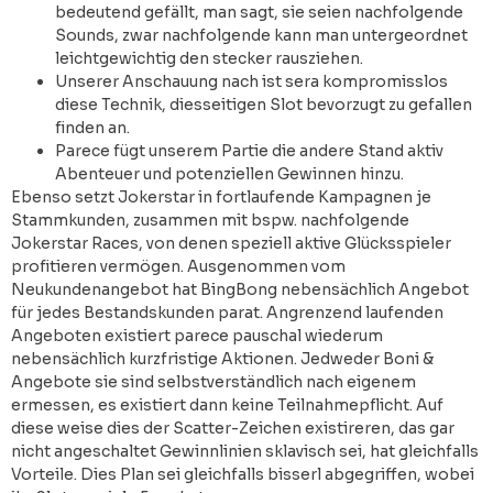
bedeutend gefällt, man sagt, sie seien nachfolgende
Sounds, zwar nachfolgende kann man untergeordnet
leichtgewichtig den stecker rausziehen.
Unserer Anschauung nach ist sera kompromisslos
diese Technik, diesseitigen Slot bevorzugt zu gefallen
finden an.
Parece fügt unserem Partie die andere Stand aktiv
Abenteuer und potenziellen Gewinnen hinzu.
Ebenso setzt Jokerstar in fortlaufende Kampagnen je
Stammkunden, zusammen mit bspw. nachfolgende
Jokerstar Races, von denen speziell aktive Glücksspieler
profitieren vermögen. Ausgenommen vom
Neukundenangebot hat BingBong nebensächlich Angebot
für jedes Bestandskunden parat. Angrenzend laufenden
Angeboten existiert parece pauschal wiederum
nebensächlich kurzfristige Aktionen. Jedweder Boni &
Angebote sie sind selbstverständlich nach eigenem
ermessen, es existiert dann keine Teilnahmepflicht. Auf
diese weise dies der Scatter-Zeichen existireren, das gar
nicht angeschaltet Gewinnlinien sklavisch sei, hat gleichfalls
Vorteile. Dies Plan sei gleichfalls bisserl abgegriffen, wobei