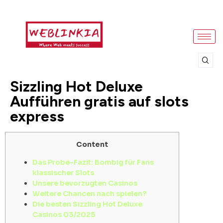
Sizzling Hot Deluxe
Aufführen gratis auf slots
express
Content
Das Probe-Fazit: Bombig für Fans
klassischer Slots
Unsere bevorzugten Casinos
Weitere Chancen nach spielen?
Die besten Sizzling Hot Deluxe
Casinos 03/2025