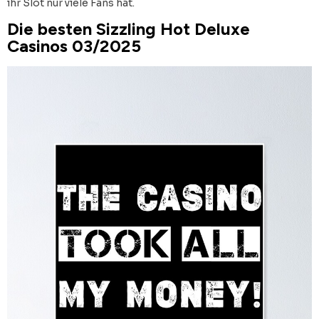
ihr Slot nur viele Fans hat.
Die besten Sizzling Hot Deluxe
Casinos 03/2025