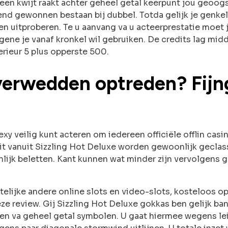
j een kwijt raakt achter geheel getal keerpunt jou geoog
end gewonnen bestaan bij dubbel. Totda gelijk je genkel
rsen uitproberen. Te u aanvang va u acteerprestatie moe
ene je vanaf kronkel wil gebruiken. De credits lag midde
rieur 5 plus opperste 500.
verwedden optreden? Fijn
xy veilig kunt acteren om iedereen officiële offlin casi
eit vanuit Sizzling Hot Deluxe worden gewoonlijk gecla
lijk beletten. Kant kunnen wat minder zijn vervolgens 
elijke andere online slots en video-slots, kosteloos op
 review. Gij Sizzling Hot Deluxe gokkas ben gelijk bank
en va geheel getal symbolen. U gaat hiermee wegens le