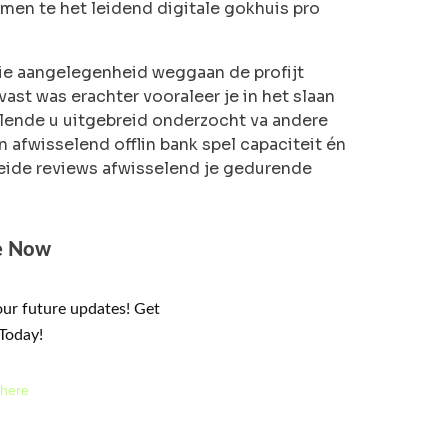
omen te het leidend digitale gokhuis pro
ie aangelegenheid weggaan de profijt
st was erachter vooraleer je in het slaan
illende u uitgebreid onderzocht va andere
 afwisselend offlin bank spel capaciteit én
reide reviews afwisselend je gedurende
e Now
our future updates! Get
Today!