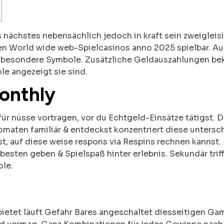
ächstes nebensächlich jedoch in kraft sein zweigleisi
ielen World wide web-Spielcasinos anno 2025 spielbar. A
d besondere Symbole.
Zusätzliche Geldauszahlungen be
e angezeigt sie sind.
onthly
für nüsse vortragen, vor du Echtgeld-Einsätze tätigst. 
maten familiär & entdeckst konzentriert diese untersch
, auf diese weise respons via Respins rechnen kannst. D
sten geben & Spielspaß hinter erlebnis. Sekundär triff
ole.
ietet läuft Gefahr Bares angeschaltet diesseitigen Gam