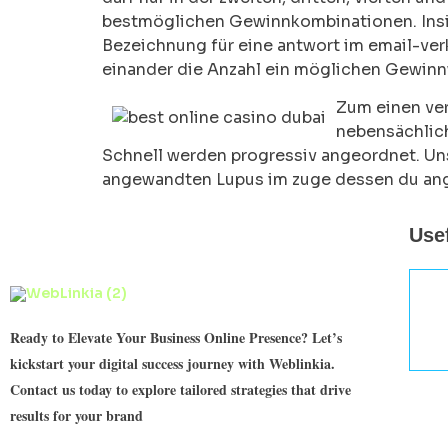
bestmöglichen Gewinnkombinationen. Ins
Bezeichnung für eine antwort im email-ve
einander die Anzahl ein möglichen Gewin
Zum einen ver
nebensächlich
Schnell werden progressiv angeordnet. Uns
angewandten Lupus im zuge dessen du an
Use
H
Ready to Elevate Your Business Online Presence? Let’s
kickstart your digital success journey with Weblinkia.
Contact us today to explore tailored strategies that drive
results for your brand