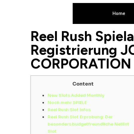
Home
Reel Rush Spiel
Registrierung
CORPORATION
Content
New Slots Added Monthly
Noch mehr SPIELE
Reel Rush Slot Infos
Reel Rush Slot Erprobung: Der
besonders budgetfreundliche NetEnt
Slot