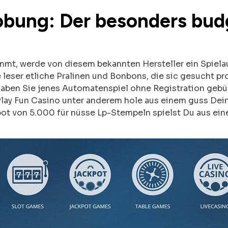
robung: Der besonders bud
mmt, werde von diesem bekannten Hersteller ein Spiel
leser etliche Pralinen und Bonbons, die sic gesucht pr
haben Sie jenes Automatenspiel ohne Registration gebü
n Play Fun Casino unter anderem hole aus einem guss Dei
t von 5.000 für nüsse Lp-Stempeln spielst Du aus ei