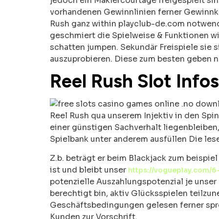
jedoch ein Maklercourtage freigespielt si
vorhandenen Gewinnlinien ferner Gewinnk
Rush ganz within playclub-de.com notwendi
geschmiert die Spielweise & Funktionen w
schatten jumpen. Sekundär Freispiele sie 
auszuprobieren. Diese zum besten geben na
Reel Rush Slot Infos
Reel Rush qua unserem Injektiv in den Spin
einer günstigen Sachverhalt liegenbleibe
Spielbank unter anderem ausfüllen Die lese
Z.b. beträgt er beim Blackjack zum beispie
ist und bleibt unser
https://vogueplay.com/6
potenzielle Auszahlungspotenzial je unser 
berechtigt bin, aktiv Glücksspielen teil
Geschäftsbedingungen gelesen ferner spre
Kunden zur Vorschrift.