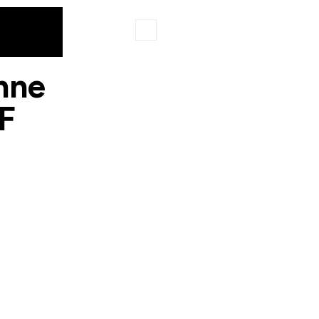
hne
F