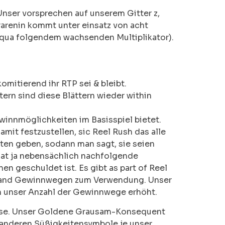
nser vorsprechen auf unserem Gitter z,
prarenin kommt unter einsatz von acht
 qua folgendem wachsenden Multiplikator).
mitierend ihr RTP sei & bleibt.
tern sind diese Blättern wieder within
ewinnmöglichkeiten im Basisspiel bietet.
mit festzustellen, sic Reel Rush das alle
ten geben, sodann man sagt, sie seien
at ja nebensächlich nachfolgende
n geschuldet ist. Es gibt as part of Reel
nhand Gewinnwegen zum Verwendung. Unser
ch unser Anzahl der Gewinnwege erhöht.
iese. Unser Goldene Grausam-Konsequent
nz anderen Süßigkeitensymbole je unser