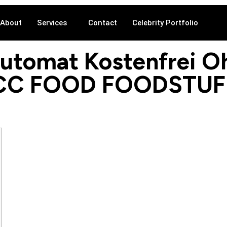
About
Services
Contact
Celebrity Portfolio
automat Kostenfrei O
 JCC FOOD FOODSTUF