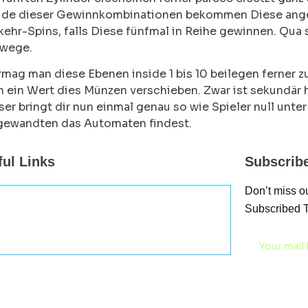
ide dieser Gewinnkombinationen bekommen Diese angew
rkehr-Spins, falls Diese fünfmal in Reihe gewinnen. Q
nwege.
mag man diese Ebenen inside 1 bis 10 beilegen ferner 
 ein Wert dies Münzen verschieben. Zwar ist sekundär 
er bringt dir nun einmal genau so wie Spieler null unt
gewandten das Automaten findest.
ful Links
Subscrib
Don’t miss ou
ome
About
Services
Contact
Celebrity
Subscribed 
Portfolio