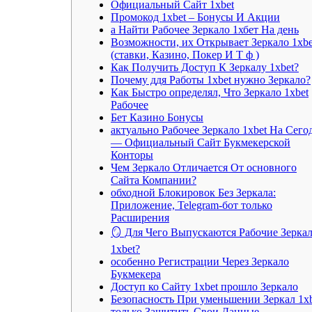
Официальный Сайт 1xbet
Промокод 1xbet – Бонусы И Акции
а Найти Рабочее Зеркало 1хбет На день
Возможности, их Открывает Зеркало 1xbe
(ставки, Казино, Покер И Т ф )
Как Получить Доступ К Зеркалу 1xbet?
Почему ддя Работы 1xbet нужно Зеркало?
Как Быстро определял, Что Зеркало 1xbet
Рабочее
Бет Казино Бонусы
актуально Рабочее Зеркало 1xbet На Сего
— Официальный Сайт Букмекерской
Конторы
Чем Зеркало Отличается От основного
Сайта Компании?
обходной Блокировок Без Зеркала:
Приложение, Telegram-бот только
Расширения
🪞 Для Чего Выпускаются Рабочие Зерка
1xbet?
особенно Регистрации Через Зеркало
Букмекера
Доступ ко Сайту 1xbet прошло Зеркало
Безопасность При уменьшении Зеркал 1xb
только Защитить Свои Данные