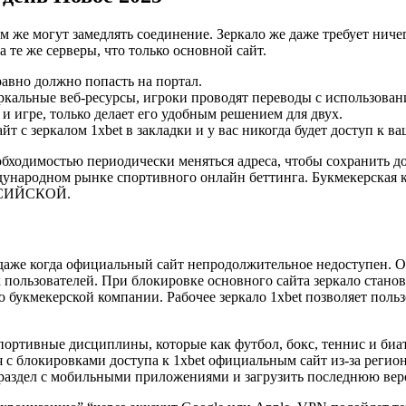
же могут замедлять соединение. Зеркало же даже требует ничег
 те же серверы, что только основной сайт.
равно должно попасть на портал.
ркальные веб-ресурсы, игроки проводят переводы с использова
и игре, только делает его удобным решением для двух.
йт с зеркалом 1хbet в закладки и у вас никогда будет доступ к 
ходимостью периодически меняться адреса, чтобы сохранить до
дународном рынке спортивного онлайн беттинга. Букмекерская 
ОССИЙСКОЙ.
даже когда официальный сайт непродолжительное недоступен. О
х пользователей. При блокировке основного сайта зеркало стан
ью букмекерской компании. Рабочее зеркало 1xbet позволяет поль
портивные дисциплины, которые как футбол, бокс, теннис и биат
я с блокировками доступа к 1xbet официальным сайт из-за реги
и раздел с мобильными приложениями и загрузить последнюю вер