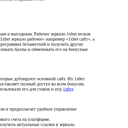
ным и выгодным. Рабочее зеркало 1xbet нельзя
xbet зеркало рабочее» например «1xbet сайт», а
программах беззаветной и получать другие
ливать баллы и обменивать его на бонусные
которые дублируют основной сайт. Их 1хбет
едоставляет полный доступ ко всем бонусам,
ользовали его для ставок и игр
1хбет
.
том и предполагает удобное управление
вого счета на платформе.
олучить актуальные ссылки в зеркала.