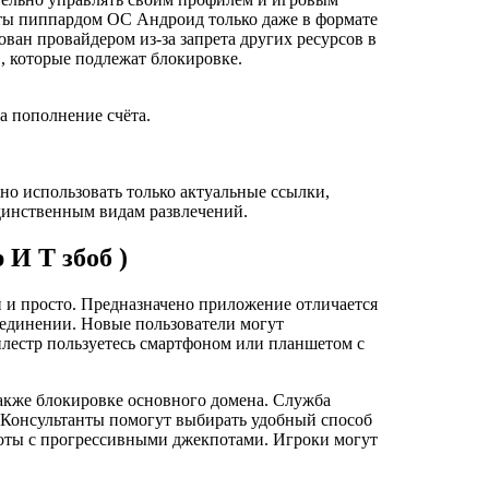
аты пиппардом ОС Андроид только даже в формате
ван провайдером из-за запрета других ресурсов в
, которые подлежат блокировке.
а пополнение счёта.
но использовать только актуальные ссылки,
единственным видам развлечений.
 И Т збоб )
 и просто. Предназначено приложение отличается
оединении. Новые пользователи могут
илестр пользуетесь смартфоном или планшетом с
акже блокировке основного домена. Служба
. Консультанты помогут выбирать удобный способ
слоты с прогрессивными джекпотами. Игроки могут