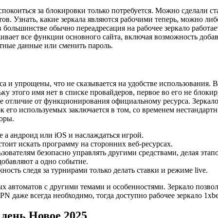
спокоиться за блокировки только потребуется. Можно сделали ст
ов. Узнать, какие зеркала являются рабочими теперь, можно либ
в большинстве обычно переадресация на рабочее зеркало работ
живает все функции основного сайта, включая возможность доба
ктные данные или сменить пароль.
а и упрощены, что не сказывается на удобстве использования. В
у этого имя нет в списке провайдеров, первое во его не блокир
е отличие от функционирования официальному ресурса. Зеркало е
 его используемых заключается в том, со временем нестандартн
оры.
 а андроид или iOS и наслаждаться игрой.
тоит искать программу на сторонних веб-ресурсах.
льзователям безопасно управлять другими средствами, делая эт
добавляют а одно событие.
ность следя за турнирами только делать ставки и режиме live.
х автоматов с другими темами и особенностями. Зеркало позвол
N даже всегда необходимо, тогда доступно рабочее зеркало 1xbe
 день Новое 2025