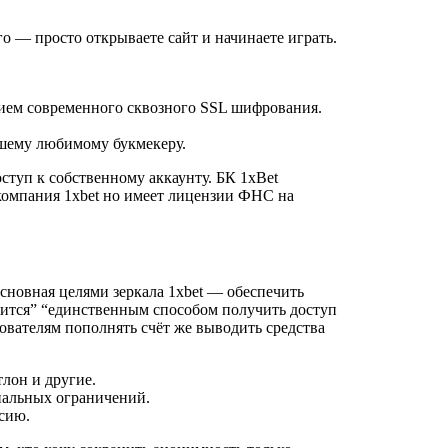
о — просто открываете сайт и начинаете играть.
нием современного сквозного SSL шифрования.
вашему любимому букмекеру.
ступ к собственному аккаунту. БК 1xBet
компания 1xbet но имеет лицензии ФНС на
сновная целями зеркала 1xbet — обеспечить
овится” “единственным способом получить доступ
зователям пополнять счёт же выводить средства
лон и другие.
ональных ограничений.
сию.