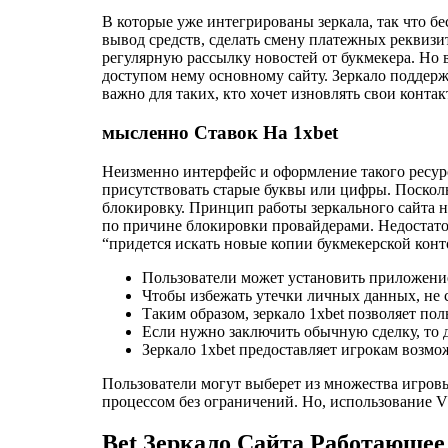
В которые уже интегрированы зеркала, так что бе
вывод средств, сделать смену платежных реквизит
регулярную рассылку новостей от букмекера. Но 
доступом нему основному сайту. Зеркало поддер
важно для таких, кто хочет изновлять свои конта
мысленно Ставок На 1xbet
Неизменно интерфейс и оформление такого ресурс
присутствовать старые буквы или цифры. Поскольк
блокировку. Принцип работы зеркального сайта н
по причине блокировки провайдерами. Недостаток
“придется искать новые копии букмекерской конт
Пользователи может установить приложение
Чтобы избежать утечки личных данных, не с
Таким образом, зеркало 1xbet позволяет по
Если нужно заключить обычную сделку, то 
Зеркало 1xbet предоставляет игрокам возмож
Пользователи могут выберет из множества игровы
процессом без ограничений. Но, использование VP
Bet Зеркало Сайта Работающее