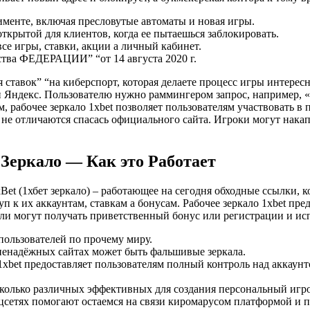
именте, включая пресловутые автоматы и новая игры.
крытой для клиентов, когда ее пытаешься заблокировать.
се игры, ставки, акции а личный кабинет.
тва ФЕДЕРАЦИИ” “от 14 августа 2020 г.
 ставок” “на киберспорт, которая делаете процесс игры интерес
 Яндекс. Пользователю нужно раммингером запрос, например, «1
 рабочее зеркало 1xbet позволяет пользователям участвовать в 
не отличаются спасась официального сайта. Игроки могут накап
 Зеркало — Как это Работает
xBet (1хбет зеркало) – работающее на сегодня обходные ссылки, 
уп к их аккаунтам, ставкам а бонусам. Рабочее зеркало 1xbet пр
ли могут получать приветственный бонус или регистрации и исп
пользователей по прочему миру.
 ненадёжных сайтах может быть фальшивые зеркала.
1xbet предоставляет пользователям полный контроль над аккаун
сколько различных эффективных для создания персональный игро
цсетях помогают остаемся на связи киромарусом платформой и п