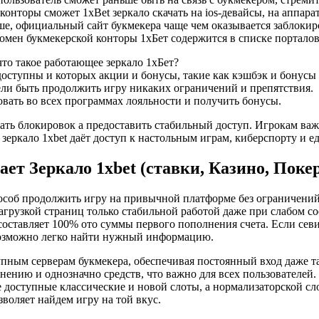
онторы сможет 1xBet зеркало скачать на ios-девайсы, на аппар
е, официальный сайт букмекера чаще чем оказывается заблокиро
омен букмекерской конторы 1хБет содержится в списке порталов
что такое работающее зеркало 1хБет?
доступны и которых акции и бонусы, такие как кэшбэк и бонусы 
тели быть продолжить игру никаких ограничений и препятствия.
вовать во всех программах лояльности и получить бонусы.
ать блокировок а предоставить стабильный доступ. Игрокам важ
 зеркало 1xbet даёт доступ к настольным играм, киберспорту и 
т Зеркало 1xbet (ставки, Казино, Покер
пособ продолжить игру на привычной платформе без ограничений
грузкой страниц только стабильной работой даже при слабом с
составляет 100% ото суммы первого пополнения счета. Если сев
возможно легко найти нужный информацию.
пным серверам букмекера, обеспечивая постоянный вход даже т
ению и однозначно средств, что важно для всех пользователей
е доступные классические и новой слоты, а нормализаторской 
воляет найдем игру на той вкус.