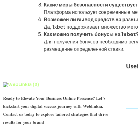
Какие меры безопасности существует
Платформа использует современные мет
Возможен ли вывод средств на разны
Да, 1xbet поддерживает множество мето
Как можно получить бонусы на 1xbet
Для получения бонусов необходимо регу
размещение определенной ставки.
Usef
H
Ready to Elevate Your Business Online Presence? Let’s
kickstart your digital success journey with Weblinkia.
Contact us today to explore tailored strategies that drive
results for your brand