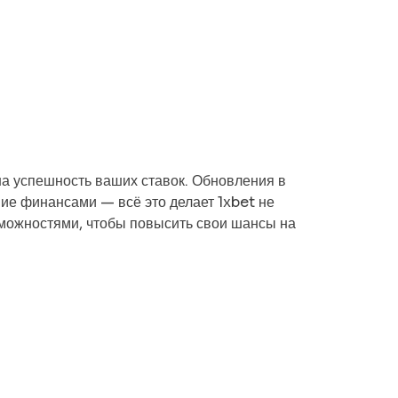
а успешность ваших ставок. Обновления в
е финансами — всё это делает 1xbet не
зможностями, чтобы повысить свои шансы на