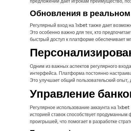
предложений дает игрокам преимущество, по
Обновления в реальном
Регулярный вход на 1xbet также дает возмо
Это особенно важно для тех, кто предпочитает
быстрый доступ к платформе обеспечивает м
Персонализирова
Одним из важных аспектов регулярного вход
интерфейса. Платформа постоянно настраивае
Это улучшает общий пользовательский опыт,
Управление банко
Регулярное использование аккаунта на 1xbe
историей ставок способствует продуманным 
проигрышей, что помогает в разработке стра