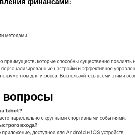
авления финансами:
ми методами
во преимуществ, которые способны существенно повлиять н
 персонализированные настройки и эффективное управлени
нструментом для игроков. Воспользуйтесь всеми этими во
е вопросы
на 1xbet?
асто параллельно с крупными спортивными событиями.
ыстрого входа?
е приложение, доступное для Android и iOS устройств.