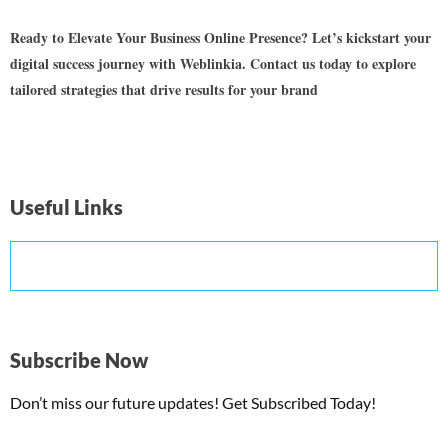
Ready to Elevate Your Business Online Presence? Let’s kickstart your
digital success journey with Weblinkia. Contact us today to explore
tailored strategies that drive results for your brand
Useful Links
Subscribe Now
Don’t miss our future updates! Get Subscribed Today!