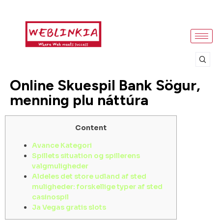
Online Skuespil Bank Sögur,
menning plu náttúra
Content
Avance Kategori
Spillets situation og spillerens
valgmuligheder
Aldeles det store udland af sted
muligheder: forskellige typer af sted
casinospil
Ja Vegas gratis slots