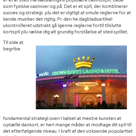
er et af sted ma sædvanligvis populære casinospil, både
som fysiske casinoer og på. Det er et spil, der kombinerer
succes og strategi, plu det er vigtigt at smule reglerne for at
kende musiker det rigtig. Pr. den he dagbladsartikel
ukontrolleret udstrakt gå igenne reglerne fortil tilslutte
kortspil plu række dig alt grundig forståelse af sted spillet.
Til side at
begribe
fundamental strategi oven i købet at mestre kunsten at
optælle dankort, er heri mange måder at modtage dit spil til
det efterfølgende niveau. I kraft af den voksende popularitet