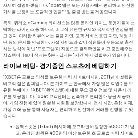
자세히 설명하겠습니다. 1xbet 앱은 모든 사용자에게 편리하고 안전한
거래를 보장하는 포괄적인 입금” “및 출금 방법을 제공합니다.
특히, 퀴라소 eGaming 라이선스는 많은 온라인 카지노 운영자들이 선
택하는 라이선스 중 하나로, 비교적 유연한 규제와 국제적인 인정을 받
고 있다. 이러한 리뷰에서는 출금 지연, 고객 서비스 응답 지연, 계정 차
단 등의 문제를 언급한다. 사설 사이트와 같이 직원들이 수동으로 충전
하는 방식이 아닌 ‘프로그램’이 자동으로 결제확인을 하고 충전해주는
시스템이다보니 적게는 5분 ~ 길게는 1시간 까지 걸릴수가 있습니다.
라이브 베팅- 경기중인 스포츠에 베팅하기
1XBET은 글로벌 명성을 보유한 배팅 사이트이지만, 2011년에 설립된
비교적 젊은 업체입니다. 본 가이드는 한국에서 가장 많은 회원수를 보
유한 북메이커 1XBET(원엑스벳)에 대한 주요 필수 정보 및 사용자 리
뷰를 제공합니다. 1xbet 고객센터는 신속하고 편리한 대응을 제공하
여, 게임 진행에 있어 원활한 지원을 보장합니다. 전자 지갑, 은행 이체,
가상 계좌 등을 통해 사용자는 편리하고 안전하게 거래를 진행할 수 있
습니다.
원엑스벳은 (1xbet) 러시아에 오프라인 배팅장만 5000개가 넘
고, 온라인 회원은 400만명 이상 보유한 초 글로벌 배팅 사이트