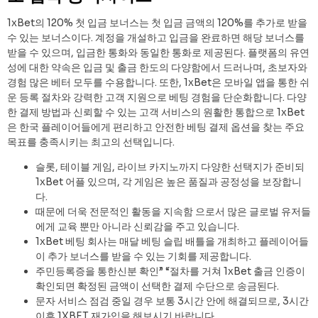
1xBet의 120% 첫 입금 보너스는 첫 입금 금액의 120%를 추가로 받을
수 있는 보너스이다. 계정을 개설하고 입금을 완료하면 해당 보너스를
받을 수 있으며, 입금한 통화와 동일한 통화로 제공된다. 플랫폼의 유연
성에 대한 약속은 입금 및 출금 한도의 다양함에서 드러나며, 초보자와
경험 많은 베터 모두를 수용합니다. 또한, 1xBet은 모바일 앱을 통한 쉬
운 등록 절차와 강력한 고객 지원으로 베팅 경험을 단순화합니다. 다양
한 결제 방법과 신뢰할 수 있는 고객 서비스의 원활한 통합으로 1xBet
은 한국 플레이어들에게 편리하고 안전한 베팅 결제 옵션을 찾는 주요
목표를 충족시키는 최고의 선택입니다.
슬롯, 테이블 게임, 라이브 카지노까지 다양한 선택지가 준비되
1xBet 어플 있으며, 각 게임은 높은 품질과 공정성을 보장합니
다.
때문에 더욱 전문적인 활동을 지속함 으로서 많은 글로벌 유저들
에게 교육 뿐만 아니라 신뢰감을 주고 있습니다.
1xBet 베팅 회사는 매달 베팅 슬립 배틀을 개최하고 플레이어들
이 추가 보너스를 받을 수 있는 기회를 제공합니다.
주민등록증을 통한신분 확인” “절차를 거쳐 1xBet 출금 인증이
확인되면 확정된 금액이 선택한 결제 수단으로 송금된다.
문자 서비스 점검 중일 경우 보통 3시간 안에 해결되므로, 3시간
이후 1XBET 재가입을 해보시기 바랍니다.