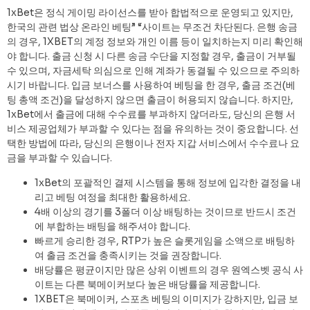
1xBet은 정식 게이밍 라이선스를 받아 합법적으로 운영되고 있지만,
한국의 관련 법상 온라인 베팅” “사이트는 무조건 차단된다. 은행 송금
의 경우, 1XBET의 계정 정보와 개인 이름 등이 일치하는지 미리 확인해
야 합니다. 출금 신청 시 다른 송금 수단을 지정할 경우, 출금이 거부될
수 있으며, 자금세탁 의심으로 인해 계좌가 동결될 수 있으므로 주의하
시기 바랍니다. 입금 보너스를 사용하여 베팅을 한 경우, 출금 조건(베
팅 총액 조건)을 달성하지 않으면 출금이 허용되지 않습니다. 하지만,
1xBet에서 출금에 대해 수수료를 부과하지 않더라도, 당신의 은행 서
비스 제공업체가 부과할 수 있다는 점을 유의하는 것이 중요합니다. 선
택한 방법에 따라, 당신의 은행이나 전자 지갑 서비스에서 수수료나 요
금을 부과할 수 있습니다.
1xBet의 포괄적인 결제 시스템을 통해 정보에 입각한 결정을 내
리고 베팅 여정을 최대한 활용하세요.
4배 이상의 경기를 3폴더 이상 배팅하는 것이므로 반드시 조건
에 부합하는 배팅을 해주셔야 합니다.
빠르게 승리한 경우, RTP가 높은 슬롯게임을 소액으로 배팅하
여 출금 조건을 충족시키는 것을 권장합니다.
배당률은 평균이지만 많은 상위 이벤트의 경우 원엑스벳 공식 사
이트는 다른 북메이커보다 높은 배당률을 제공합니다.
1XBET은 북메이커, 스포츠 베팅의 이미지가 강하지만, 입금 보