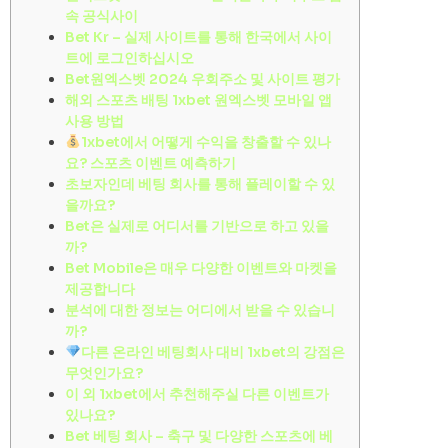
속 공식사이
Bet Kr – 실제 사이트를 통해 한국에서 사이
트에 로그인하십시오
Bet원엑스벳 2024 우회주소 및 사이트 평가
해외 스포츠 배팅 1xbet 원엑스벳 모바일 앱
사용 방법
1xbet에서 어떻게 수익을 창출할 수 있나
요? 스포츠 이벤트 예측하기
초보자인데 베팅 회사를 통해 플레이할 수 있
을까요?
Bet은 실제로 어디서를 기반으로 하고 있을
까?
Bet Mobile은 매우 다양한 이벤트와 마켓을
제공합니다
분석에 대한 정보는 어디에서 받을 수 있습니
까?
다른 온라인 베팅회사 대비 1xbet의 강점은
무엇인가요?
이 외 1xbet에서 추천해주실 다른 이벤트가
있나요?
Bet 베팅 회사 – 축구 및 다양한 스포츠에 베