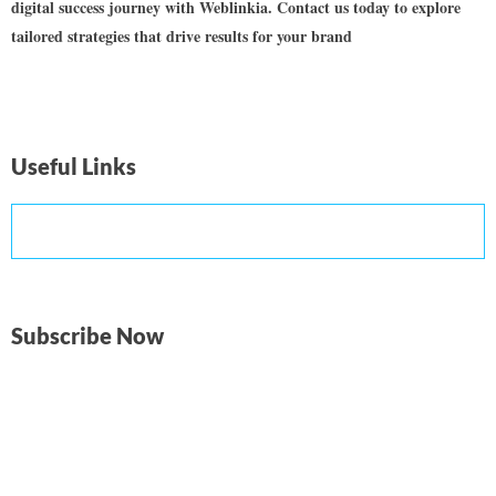
digital success journey with Weblinkia. Contact us today to explore
tailored strategies that drive results for your brand
Useful Links
Subscribe Now
Don’t miss our future updates! Get Subscribed Today!