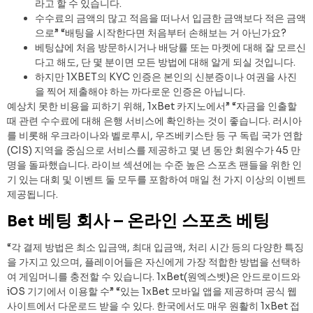
라고 할 수 있습니다.
수수료의 금액의 많고 적음을 떠나서 입금한 금액보다 적은 금액
으로” “배팅을 시작한다면 처음부터 손해보는 거 아닌가요?
베팅샵에 처음 방문하시거나 배당률 또는 마켓에 대해 잘 모르신
다고 해도, 단 몇 분이면 모든 방법에 대해 알게 되실 것입니다.
하지만 1XBET의 KYC 인증은 본인의 신분증이나 여권을 사진
을 찍어 제출해야 하는 까다로운 인증은 아닙니다.
예상치 못한 비용을 피하기 위해, 1xBet 카지노에서” “자금을 인출할
때 관련 수수료에 대해 은행 서비스에 확인하는 것이 좋습니다. 러시아
를 비롯해 우크라이나와 벨로루시, 우즈베키스탄 등 구 독립 국가 연합
(CIS) 지역을 중심으로 서비스를 제공하고 몇 년 동안 회원수가 45 만
명을 돌파했습니다. 라이브 섹션에는 수준 높은 스포츠 팬들을 위한 인
기 있는 대회 및 이벤트 둘 모두를 포함하여 매일 천 가지 이상의 이벤트
제공됩니다.
Bet 베팅 회사 – 온라인 스포츠 베팅
“각 결제 방법은 최소 입금액, 최대 입금액, 처리 시간 등의 다양한 특징
을 가지고 있으며, 플레이어들은 자신에게 가장 적합한 방법을 선택하
여 게임머니를 충전할 수 있습니다. 1xBet(원엑스벳)은 안드로이드와
iOS 기기에서 이용할 수” “있는 1xBet 모바일 앱을 제공하며 공식 웹
사이트에서 다운로드 받을 수 있다. 한국에서도 매우 원활히 1xBet 접