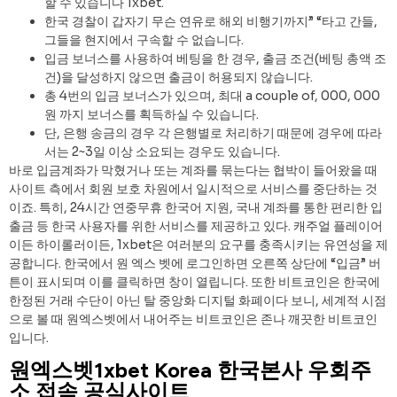
할 수 있습니다 1xbet.
한국 경찰이 갑자기 무슨 연유로 해외 비행기까지” “타고 간들,
그들을 현지에서 구속할 수 없습니다.
입금 보너스를 사용하여 베팅을 한 경우, 출금 조건(베팅 총액 조
건)을 달성하지 않으면 출금이 허용되지 않습니다.
총 4번의 입금 보너스가 있으며, 최대 a couple of, 000, 000
원 까지 보너스를 획득하실 수 있습니다.
단, 은행 송금의 경우 각 은행별로 처리하기 때문에 경우에 따라
서는 2~3일 이상 소요되는 경우도 있습니다.
바로 입금계좌가 막혔거나 또는 계좌를 묶는다는 협박이 들어왔을 때
사이트 측에서 회원 보호 차원에서 일시적으로 서비스를 중단하는 것
이죠. 특히, 24시간 연중무휴 한국어 지원, 국내 계좌를 통한 편리한 입
출금 등 한국 사용자를 위한 서비스를 제공하고 있다. 캐주얼 플레이어
이든 하이롤러이든, 1xbet은 여러분의 요구를 충족시키는 유연성을 제
공합니다. 한국에서 원 엑스 벳에 로그인하면 오른쪽 상단에 “입금” 버
튼이 표시되며 이를 클릭하면 창이 열립니다. 또한 비트코인은 한국에
한정된 거래 수단이 아닌 탈 중앙화 디지털 화폐이다 보니, 세계적 시점
으로 볼 때 원엑스벳에서 내어주는 비트코인은 존나 깨끗한 비트코인
입니다.
원엑스벳1xbet Korea 한국본사 우회주
소 접속 공식사이트