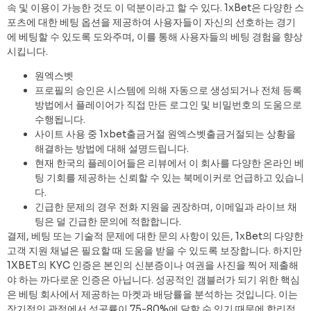
속 및 이용이 가능한 것도 이 덕분이라고 할 수 있다. 1xBet은 다양한 스
포츠에 대한 베팅 옵션을 제공하여 사용자들이 자신의 선호하는 경기
에 베팅할 수 있도록 도와주며, 이를 통해 사용자들의 베팅 경험을 향상
시킵니다.
원엑스벳
프로필의 승인은 시스템에 의해 자동으로 생성되거나 전체 등록
방법에서 플레이어가 직접 만든 로그인 및 비밀번호의 도움으로
수행됩니다.
사이트 사용 중 1xbet출금거절 원엑스벳출금거절되는 상황을
해결하는 방법에 대해 설명드립니다.
현재 한국의 플레이어들은 리뷰에서 이 회사를 다양한 온라인 베
팅 기회를 제공하는 신뢰할 수 있는 북메이커로 언급하고 있습니
다.
긴급한 문제의 경우 전화 지원을 권장하며, 이메일과 라이브 채
팅은 덜 긴급한 문의에 적합합니다.
결제, 베팅 또는 기술적 문제에 대한 문의 사항이 있든, 1xBet의 다양한
고객 지원 채널은 필요할 때 도움을 받을 수 있도록 보장합니다. 하지만
1XBET의 KYC 인증은 본인의 신분증이나 여권을 사진을 찍어 제출해
야 하는 까다로운 인증은 아닙니다. 성공적인 갬블러가 되기 위한 핵심
은 베팅 회사에서 제공하는 마켓과 배당률을 분석하는 것입니다. 이는
장기적인 관점에서 성공률이 75-80%에 달할 수 있기 때문에 합리적