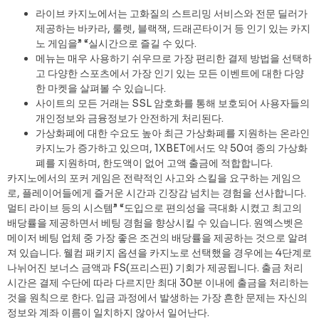
라이브 카지노에서는 고화질의 스트리밍 서비스와 전문 딜러가
제공하는 바카라, 룰렛, 블랙잭, 드래곤타이거 등 인기 있는 카지
노 게임을” “실시간으로 즐길 수 있다.
메뉴는 매우 사용하기 쉬우므로 가장 편리한 결제 방법을 선택하
고 다양한 스포츠에서 가장 인기 있는 모든 이벤트에 대한 다양
한 마켓을 살펴볼 수 있습니다.
사이트의 모든 거래는 SSL 암호화를 통해 보호되어 사용자들의
개인정보와 금융정보가 안전하게 처리된다.
가상화폐에 대한 수요도 높아 최근 가상화폐를 지원하는 온라인
카지노가 증가하고 있으며, 1XBET에서도 약 50여 종의 가상화
폐를 지원하며, 한도액이 없어 고액 출금에 적합합니다.
카지노에서의 포커 게임은 전략적인 사고와 스킬을 요구하는 게임으
로, 플레이어들에게 즐거운 시간과 긴장감 넘치는 경험을 선사합니다.
멀티 라이브 등의 시스템” “도입으로 편의성을 극대화 시켰고 최고의
배당률을 제공하면서 베팅 경험을 향상시킬 수 있습니다. 원엑스벳은
메이저 베팅 업체 중 가장 좋은 조건의 배당률을 제공하는 것으로 알려
져 있습니다. 웰컴 패키지 옵션을 카지노로 선택했을 경우에는 4단계로
나뉘어진 보너스 금액과 FS(프리스핀) 기회가 제공됩니다. 출금 처리
시간은 결제 수단에 따라 다르지만 최대 30분 이내에 출금을 처리하는
것을 원칙으로 한다. 입금 과정에서 발생하는 가장 흔한 문제는 자신의
정보와 계좌 이름이 일치하지 않아서 일어난다.