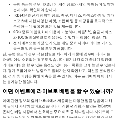
은행 송금의 경우, 1XBET의 계정 정보와 개인 이름 등이 일치하
는지 미리 확인해야 합니다.
1xBet은 최신의 정확한 정보, 축구, 테니스, 아이스하키 및 기타
스포츠에 대한 다양한 마켓, 조합 베팅 등 배당률을 효과적으로
분석하는 데 필요한 모든 것을 제공합니다.
40여종류의 암호화폐 이용이 가능하며, 빠른” “입출금 서비스
와 100% 비실명으로 이용하실 수 있다는 장점이 있습니다.
전 세계적으로 가장 인기 있는 게임 중 하나이며 라이브 카지노
옵션과 일반 옵션을 모두 제공합니다.
단, 은행 송금의 경우 각 은행별로 처리하기 때문에 경우에 따라서는
2~3일 이상 소요되는 경우도 있습니다. 경기나 대회가 끝나기 직전에
라이브 베팅을 할 수 있는 옵션도 있어 승리 확률을 크게 높일 수 있습니
다. 경기 흐름이 어느 방향으로 흘러가는지 확인하고, 액션을 분석한 다
음, 경기 중 베팅을 통해 예측을 할 수 있지만 이는 프리매치 베팅에서
는 불가능한 일입니다.
어떤 이벤트에 라이브로 베팅을 할 수 있습니까?
이에 관한 정보와 함께 1xBet에서 제공하는 다양한 입금 방법에 대해
이 글에서 자세히 알아보겠습니다. 이러한 편리함과 보안은 1xBet이
온라인 베팅 시장에서 선호되는 주요 이유 중 하나입니다. 사이트의 모
든 거래는 SSL 암호화를 통해 보호되어 사용자들의 개인정보와 금융