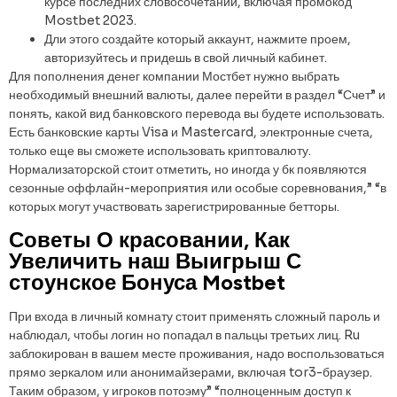
курсе последних словосочетаний, включая промокод
Mostbet 2023.
Дли этого создайте который аккаунт, нажмите проем,
авторизуйтесь и придешь в свой личный кабинет.
Для пополнения денег компании Мостбет нужно выбрать
необходимый внешний валюты, далее перейти в раздел “Счет” и
понять, какой вид банковского перевода вы будете использовать.
Есть банковские карты Visa и Mastercard, электронные счета,
только еще вы сможете использовать криптовалюту.
Нормализаторской стоит отметить, но иногда у бк появляются
сезонные оффлайн-мероприятия или особые соревнования,” “в
которых могут участвовать зарегистрированные бетторы.
Советы О красовании, Как
Увеличить наш Выигрыш С
стоунское Бонуса Mostbet
При входа в личный комнату стоит применять сложный пароль и
наблюдал, чтобы логин но попадал в пальцы третьих лиц. Ru
заблокирован в вашем месте проживания, надо воспользоваться
прямо зеркалом или анонимайзерами, включая tor3-браузер.
Таким образом, у игроков потоэму” “полноценным доступ к