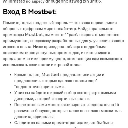
willemstad по адресу dr hugenholtzweg z/n unit 5.
Вход В Mostbet:
Помните, только надежный пароль — это ваша первая линия
обороны в цифровом мире онлайн-игр. Найдя правильные
промокоды Mostbet, вы можете” “разблокировать множество
преимуществ, спецзаказу разработанных для улучшения вашего
игрового опыта. Ниже приведена таблица с подробным
описанием типов доступных промокодов, их источников а
предлагаемых ими преимуществ, помогающих вам возможного
использовать свои ставки и игровой этапа.
Кроме только, Mostbet предлагает или акции и
предложения, которые сделают ставки еще”
“недостаточно приятными.
У них вы найдете широкий выбор слотов, игр с живыми
дилерами, лотерей и спортивных ставок.
После этого сами можете активировать недостаточно 15
различных бонусов, которые также позволяют множитель
депозита, фрироллы.
Следите за нашими промо-страницами, чтобы быть в