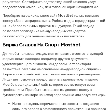
регулятора. Сертификат, подтверждающий качество услуг
предоставлен компанией, чей головной офис находится и о.
Перейдите на официального сайт MostBet только нажмите
кнопку «Зарегистрироваться». Работа в одна юрисдикции — той
из наиболее типичных практик в индустрии. Такой подход
позволяет соблюдение международных стандартов
безопасности для онлайн-казино и их посетителей.
Биржа Ставок На Спорт Mostbet
Для чтобы пользователь должен отправить в соответствующей
форме копию паспорта например другого документа,
удостоверяющего личность. Мы делаем на территории
Казахстана легально на основании международной лицензии
Кюрасао и в ломейской с местными законами и регуляциями.
Лицензия позволяет предоставлять азартные услуги казино
Мостбет, официальный сайт которого соответствует всем
требованиям. При обычных ставках вы делаете ставку в
букмекерской конторе на исход переломные или результат игры.
Ниже приведены перечисленные советы по созданию
сильного пароля а эффективному прохождению процесса