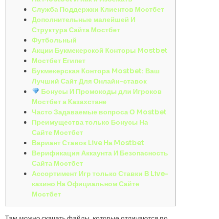
Служба Поддержки Клиентов Мостбет
Дополнительные малейшей И
Структура Сайта Мостбет
Футбольный
Акции Букмекерской Конторы Mostbet
Мостбет Египет
Букмекерская Контора Mostbet: Ваш
Лучший Сайт Для Онлайн-ставок
Бонусы И Промокоды дли Игроков
Мостбет а Казахстане
Часто Задаваемые вопроса О Mostbet
Преимущества только Бонусы На
Сайте Мостбет
Вариант Ставок Live На Mostbet
Верификация Аккаунта И Безопасность
Сайта Мостбет
Ассортимент Игр только Ставки В Live-
казино На Официальном Сайте
Мостбет
Там можно скачать файлы, которые отличаются по