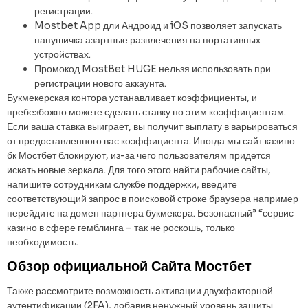
регистрации.
Mostbet App дли Андроид и iOS позволяет запускать
папушичка азартные развлечения на портативных
устройствах.
Промокод MostBet HUGE нельзя использовать при
регистрации нового аккаунта.
Букмекерская контора устанавливает коэффициенты, и
пребезбожно можете сделать ставку по этим коэффициентам.
Если ваша ставка выиграет, вы получит выплату в варьироваться
от предоставленного вас коэффициента. Иногда мы сайт казино
бк Мостбет блокируют, из-за чего пользователям придется
искать новые зеркала. Для того этого найти рабочие сайты,
напишите сотрудникам службе поддержки, введите
соответствующий запрос в поисковой строке браузера например
перейдите на домен партнера букмекера. Безопасный” “сервис
казино в сфере гемблинга – так не роскошь, только
необходимость.
Обзор официальной Сайта Мостбет
Также рассмотрите возможность активации двухфакторной
аутентификации (2FA), добавив ненужный уровень защиты