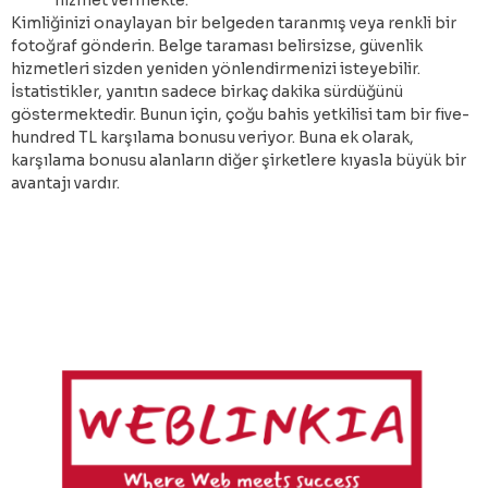
hizmet vermekte.
Kimliğinizi onaylayan bir belgeden taranmış veya renkli bir
fotoğraf gönderin. Belge taraması belirsizse, güvenlik
hizmetleri sizden yeniden yönlendirmenizi isteyebilir.
İstatistikler, yanıtın sadece birkaç dakika sürdüğünü
göstermektedir. Bunun için, çoğu bahis yetkilisi tam bir five-
hundred TL karşılama bonusu veriyor. Buna ek olarak,
karşılama bonusu alanların diğer şirketlere kıyasla büyük bir
avantajı vardır.