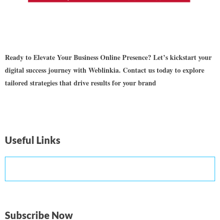
Ready to Elevate Your Business Online Presence? Let’s kickstart your
digital success journey with Weblinkia. Contact us today to explore
tailored strategies that drive results for your brand
Useful Links
Subscribe Now