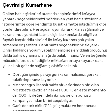
Çevrimiçi Kumarhane
Online bahis şirketleri arasında seçimlerimizi kolayca
yaparak seçeneklerimizi belirlerken yeni bahis siteleri ile
isteklerimize göre kendimizi bu istikamette istediğimiz gibi
yönlendirebiliriz. Her açıdan uyumlu farklıkları sağlamak ve
kazancımıza yenisini katmak için bu konularda bilgili ve
faydalı kaçak iddia siteleri ile kolay kazanca çok yakın
zamanda erişebiliriz. Canlı bahis seçeneklerini izleyerek
Onlar hakkında yorum yapabilir empieza en iddialı olduğunuz
dalda bahis oynama olanağı da bulabilirsiniz. Ve en beğenilen
mücadelelere da dilediğiniz miktarları ortaya koyarak daha
yüksek bir gelir de sağlamış olabileceksiniz.
Dört gün içinde parayı geri kazanmalısınız, gerakan
takdirdeparanız kaybolur.
Montenegro lisanslı bahis şirketlerinden biri olan
Mostbet’e kaydolan herkes 500 TL en este momento
da 1000 TL değerindeki iki hoş geldin bonusu
kampanyasından birini seçebiliyor.
Canlı destek ekibi 7\24 çalışmakta ve her konuda