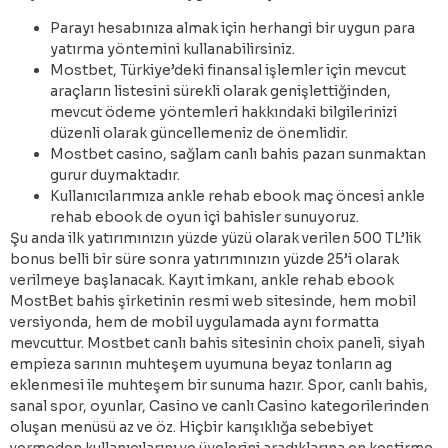
Parayı hesabınıza almak için herhangi bir uygun para
yatırma yöntemini kullanabilirsiniz.
Mostbet, Türkiye’deki finansal işlemler için mevcut
araçların listesini sürekli olarak genişlettiğinden,
mevcut ödeme yöntemleri hakkındaki bilgilerinizi
düzenli olarak güncellemeniz de önemlidir.
Mostbet casino, sağlam canlı bahis pazarı sunmaktan
gurur duymaktadır.
Kullanıcılarımıza ankle rehab ebook maç öncesi ankle
rehab ebook de oyun içi bahisler sunuyoruz.
Şu anda ilk yatırımınızın yüzde yüzü olarak verilen 500 TL’lik
bonus belli bir süre sonra yatırımınızın yüzde 25’i olarak
verilmeye başlanacak. Kayıt imkanı, ankle rehab ebook
MostBet bahis şirketinin resmi web sitesinde, hem mobil
versiyonda, hem de mobil uygulamada aynı formatta
mevcuttur. Mostbet canlı bahis sitesinin choix paneli, siyah
empieza sarının muhteşem uyumuna beyaz tonların ag
eklenmesi ile muhteşem bir sunuma hazır. Spor, canlı bahis,
sanal spor, oyunlar, Casino ve canlı Casino kategorilerinden
oluşan menüsü az ve öz. Hiçbir karışıklığa sebebiyet