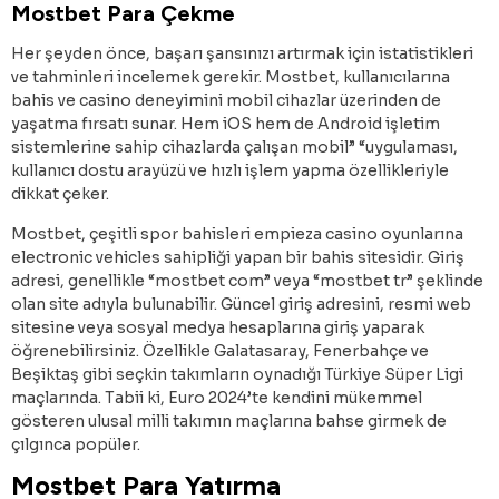
Mostbet Para Çekme
Her şeyden önce, başarı şansınızı artırmak için istatistikleri
ve tahminleri incelemek gerekir. Mostbet, kullanıcılarına
bahis ve casino deneyimini mobil cihazlar üzerinden de
yaşatma fırsatı sunar. Hem iOS hem de Android işletim
sistemlerine sahip cihazlarda çalışan mobil” “uygulaması,
kullanıcı dostu arayüzü ve hızlı işlem yapma özellikleriyle
dikkat çeker.
Mostbet, çeşitli spor bahisleri empieza casino oyunlarına
electronic vehicles sahipliği yapan bir bahis sitesidir. Giriş
adresi, genellikle “mostbet com” veya “mostbet tr” şeklinde
olan site adıyla bulunabilir. Güncel giriş adresini, resmi web
sitesine veya sosyal medya hesaplarına giriş yaparak
öğrenebilirsiniz. Özellikle Galatasaray, Fenerbahçe ve
Beşiktaş gibi seçkin takımların oynadığı Türkiye Süper Ligi
maçlarında. Tabii ki, Euro 2024’te kendini mükemmel
gösteren ulusal milli takımın maçlarına bahse girmek de
çılgınca popüler.
Mostbet Para Yatırma