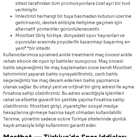
sitesi tarafından tüm promosyonlara özel ayrı bir kod
verilmiştir.
İmlecinizi herhangi bir tuşa basmadan kutunun üzerine
getirirseniz, destek ekibiyle iletişime geçmek için
alternatif yöntemler görüntülenecektir.
Mostbet Giriş türkiye, dünyadaki spor hayranları ve
oyuncular arasında popülerlik kazanmayı başarmış en
yeni” “bir sitedir.
Kullanıcılarımıza sprained ankle treatment maç öncesi ankle
rehab ebook de oyun içi bahisler sunuyoruz. Maç öncesi
bahis seçeneğimiz ile maç başlamadan önce kendi Mostbet
tahmininizi yaparak bahis oynayabilirsiniz, canlı bahis
seçeneğimiz ise maç devam ederken bahis yapmanıza
olanak sağlar. Bu siteyi yeni ve orijinal bir giriş adresi ile açma
fırsatına sahip olabilirsiniz. Bu adres aracılığıyla işlemleri
rahat ve elbette güvenli bir şekilde yapma fırsatına sahip
olabilirsiniz. Mostbet girişi, ziyaretçiler sosyal medya
hesaplarına girmeye hazırsa kayıt olmadan kullanılabilir.
Tersine, yönetim sadece sobre Türkiye sitelerinde günlük
kaydı amacıyla bilgi kullanımını garanti eder.
Mostbet — Türkiye’de Spor Iddiaları