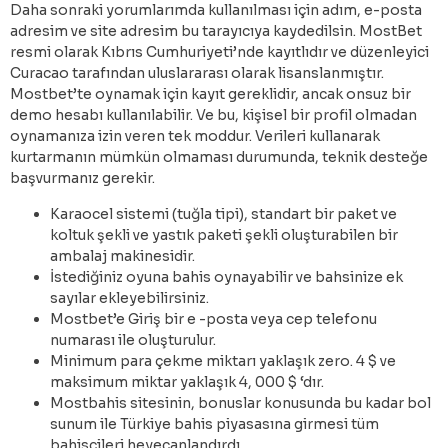
Daha sonraki yorumlarımda kullanılması için adım, e-posta
adresim ve site adresim bu tarayıcıya kaydedilsin. MostBet
resmi olarak Kıbrıs Cumhuriyeti’nde kayıtlıdır ve düzenleyici
Curacao tarafından uluslararası olarak lisanslanmıştır.
Mostbet’te oynamak için kayıt gereklidir, ancak onsuz bir
demo hesabı kullanılabilir. Ve bu, kişisel bir profil olmadan
oynamanıza izin veren tek moddur. Verileri kullanarak
kurtarmanın mümkün olmaması durumunda, teknik desteğe
başvurmanız gerekir.
Karaocel sistemi (tuğla tipi), standart bir paket ve
koltuk şekli ve yastık paketi şekli oluşturabilen bir
ambalaj makinesidir.
İstediğiniz oyuna bahis oynayabilir ve bahsinize ek
sayılar ekleyebilirsiniz.
Mostbet’e Giriş bir e -posta veya cep telefonu
numarası ile oluşturulur.
Minimum para çekme miktarı yaklaşık zero. 4 $ ve
maksimum miktar yaklaşık 4, 000 $ ‘dır.
Mostbahis sitesinin, bonuslar konusunda bu kadar bol
sunum ile Türkiye bahis piyasasına girmesi tüm
bahisçileri heyecanlandırdı.