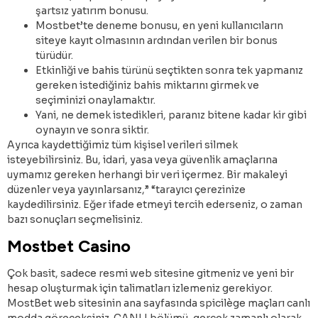
şartsız yatırım bonusu.
Mostbet’te deneme bonusu, en yeni kullanıcıların
siteye kayıt olmasının ardından verilen bir bonus
türüdür.
Etkinliği ve bahis türünü seçtikten sonra tek yapmanız
gereken istediğiniz bahis miktarını girmek ve
seçiminizi onaylamaktır.
Yani, ne demek istedikleri, paranız bitene kadar kir gibi
oynayın ve sonra siktir.
Ayrıca kaydettiğimiz tüm kişisel verileri silmek
isteyebilirsiniz. Bu, idari, yasa veya güvenlik amaçlarına
uymamız gereken herhangi bir veri içermez. Bir makaleyi
düzenler veya yayınlarsanız,” “tarayıcı çerezinize
kaydedilirsiniz. Eğer ifade etmeyi tercih ederseniz, o zaman
bazı sonuçları seçmelisiniz.
Mostbet Casino
Çok basit, sadece resmi web sitesine gitmeniz ve yeni bir
hesap oluşturmak için talimatları izlemeniz gerekiyor.
MostBet web sitesinin ana sayfasında spicilège maçları canlı
modda göreceksiniz. CANLI bölümü, gerçek zamanlı olarak