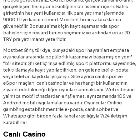
gerçekleşen her spor etkinliğinin bir listesini içerir. Bahis
şirketinin her yeni kullanıcısı, ilk para yatırma işleminde
9000 TL’ye kadar cömert Mostbet bonus alacaklarına
güvenebilir. Bonusu almak için kayıt aşamasında spor
bahisleri için reward türünü seçmeniz ve ardından en az 20
TRY pra yatırmanız yeterlidir.
Mostbet Giriş türkiye, dünyadaki spor hayranları empieza
oyuncular arasında popülerlik kazanmayı başarmış en yeni”
“bir sitedir. Şirket içi inşa edilmiş sport platformu sayesinde,
tek tıklamayla kayıt yapılabilirken, en geleneksel e-posta
veya telefon kaydı da iyi çalışır. Site ayrıca canlı spor ve
eSpor maçları, canlı casinolar ve herhangi bir kullanıcının
ziyaret edebileceği diğer oyunlar sunmaktadır. Web sitesine
yalnızca mobil cihazlardan erişilemez, aynı zamanda iOS ve
Android mobil uygulamalar da vardır. Oyuncular Online
gambling establishment ile e-posta, canlı sohbet ve
Whatsapp gibi birden fazla kanal aracılığıyla 7/24 iletişim
kurabilirler.
Canlı Casino