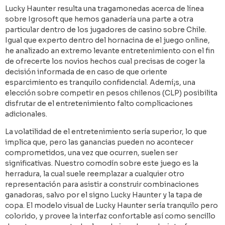
Lucky Haunter resulta una tragamonedas acerca de línea
sobre Igrosoft que hemos ganadería una parte a otra
particular dentro de los jugadores de casino sobre Chile.
Igual que experto dentro del hornacina de el juego online,
he analizado an extremo levante entretenimiento con el fin
de ofrecerte los novios hechos cual precisas de coger la
decisión informada de en caso de que oriente
esparcimiento es tranquilo confidencial. Ademí¡s, una
elección sobre competir en pesos chilenos (CLP) posibilita
disfrutar de el entretenimiento falto complicaciones
adicionales.
La volatilidad de el entretenimiento serí­a superior, lo que
implica que, pero las ganancias pueden no acontecer
comprometidos, una vez que ocurren, suelen ser
significativas. Nuestro comodín sobre este juego es la
herradura, la cual suele reemplazar a cualquier otro
representación para asistir a construir combinaciones
ganadoras, salvo por el signo Lucky Haunter y la tapa de
copa. El modelo visual de Lucky Haunter serí­a tranquilo pero
colorido, y provee la interfaz confortable así­ como sencillo