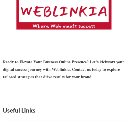
Ready to Elevate Your Business Online Presence? Let’s kickstart your
digital success journey with Weblinkia. Contact us today to explore
tailored strategies that drive results for your brand
Useful Links