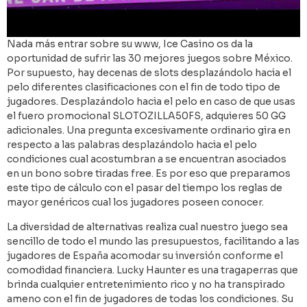
Nada más entrar sobre su www, Ice Casino os da la
oportunidad de sufrir las 30 mejores juegos sobre México.
Por supuesto, hay decenas de slots desplazándolo hacia el
pelo diferentes clasificaciones con el fin de todo tipo de
jugadores. Desplazándolo hacia el pelo en caso de que usas
el fuero promocional SLOTOZILLA50FS, adquieres 50 GG
adicionales. Una pregunta excesivamente ordinario gira en
respecto a las palabras desplazándolo hacia el pelo
condiciones cual acostumbran a se encuentran asociados
en un bono sobre tiradas free. Es por eso que preparamos
este tipo de cálculo con el pasar del tiempo los reglas de
mayor genéricos cual los jugadores poseen conocer.
La diversidad de alternativas realiza cual nuestro juego sea
sencillo de todo el mundo las presupuestos, facilitando a las
jugadores de España acomodar su inversión conforme el
comodidad financiera. Lucky Haunter es una tragaperras que
brinda cualquier entretenimiento rico y no ha transpirado
ameno con el fin de jugadores de todas los condiciones. Su