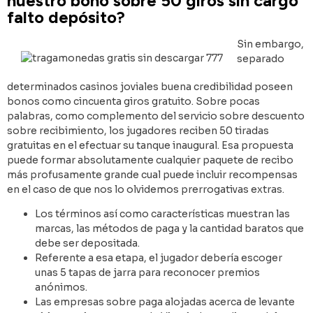
nuestro bono sobre 50 giros sin cargo
falto depósito?
Sin embargo,
separado
determinados casinos joviales buena credibilidad poseen
bonos como cincuenta giros gratuito. Sobre pocas
palabras, como complemento del servicio sobre descuento
sobre recibimiento, los jugadores reciben 50 tiradas
gratuitas en el efectuar su tanque inaugural. Esa propuesta
puede formar absolutamente cualquier paquete de recibo
más profusamente grande cual puede incluir recompensas
en el caso de que nos lo olvidemos prerrogativas extras.
Los términos así­ como características muestran las
marcas, las métodos de paga y la cantidad baratos que
debe ser depositada.
Referente a esa etapa, el jugador debería escoger
unas 5 tapas de jarra para reconocer premios
anónimos.
Las empresas sobre paga alojadas acerca de levante