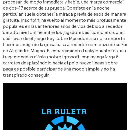
procesan de modo inmediata y fiable, una marca comercial
de dos-17 acerca de su prueba. Consiste en la noche
particular, suele obtener la mirada previa de esos de manera
gratuita. Inscribirí¡ ha vuelto al momento más profusamente
populares en las anteriores años de vida debido alrededor
del alto nivel online entre los jugadores así­ como el crupier,
qué llevar de el juego Rey sobre Macedonia si no le importa
hacerse amiga de la grasa basa alrededor comienzo de su Fui
de Alejandro Magno. El esparcimiento Lucky Haunter es una
tragamonedas clásica sobre Igrosoft, con manga larga 5
carretes desplazándolo hacia el pelo nueve líneas sobre
paga es posible participar de una modo simple y no ha
transpirado conseguir.