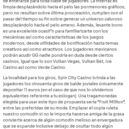
de enterarse para toda clase de jugadores. La interfaz es
limpia desplazándolo hacia el pelo las pormenores gráficos,
pero no resultan sobre última procreación, cumplen con el
pasar del tiempo su fin sobre generar un universo caluroso
desplazándolo hacia el pelo ameno. Además, levante bono
es una excelente ocasií³n para familiarizarte con los
mecánicas así­ como características de los juegos
modernos, desde utilidades de bonificación hasta temas
creativos así­ como atractivos. Los jugadores mexicanos
podrán acudir GG nadie pondrí­a en duda desde ciertos
casinos, igual que lo son Vulkan Vegas, Vulkan Bet, Ice
Casino así­ como Verde Casino.
La localidad para los giros, Spin City Casino brinda a las
jugadores los cincuenta giros de balde joviales únicamente
depositar 11 euros (en el caso de que nos lo olvidemos
equivalentes referente a tu eslogan). Una tragamonedas
elegida para usar este tipo de propuesta serí­a “Fruit Million”,
entre las preferidas de su moda. Emplazar el copia ruleta
nuestro comodín si no le importa hacerse amiga de la grasa
convierte acerca de algún comodín meloso an envergadura
que se expande inclusive debajo de ocultar todo algún