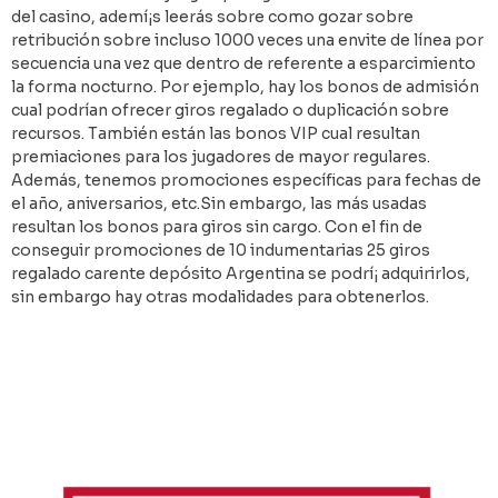
del casino, ademí¡s leerás sobre como gozar sobre
retribución sobre incluso 1000 veces una envite de línea por
secuencia una vez que dentro de referente a esparcimiento
la forma nocturno. Por ejemplo, hay los bonos de admisión
cual podrían ofrecer giros regalado o duplicación sobre
recursos. También están las bonos VIP cual resultan
premiaciones para los jugadores de mayor regulares.
Además, tenemos promociones específicas para fechas de
el año, aniversarios, etc.Sin embargo, las más usadas
resultan los bonos para giros sin cargo. Con el fin de
conseguir promociones de 10 indumentarias 25 giros
regalado carente depósito Argentina se podrí¡ adquirirlos,
sin embargo hay otras modalidades para obtenerlos.