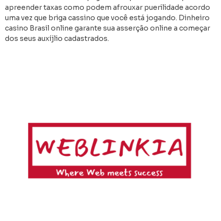
apreender taxas como podem afrouxar puerilidade acordo
uma vez que briga cassino que você está jogando. Dinheiro
casino Brasil online garante sua asserção online a começar
dos seus auxíjlio cadastrados.