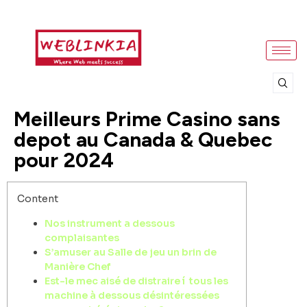
Meilleurs Prime Casino sans
depot au Canada & Quebec
pour 2024
Content
Nos instrument a dessous
complaisantes
S’amuser au Salle de jeu un brin de
Manière Chef
Est-le mec aisé de distraire í tous les
machine à dessous désintéressées