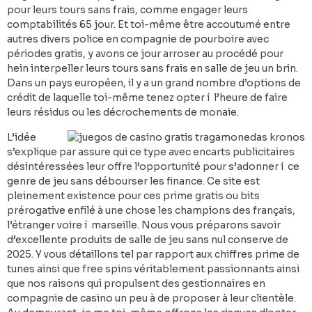
pour leurs tours sans frais, comme engager leurs
comptabilités 65 jour. Et toi-même être accoutumé entre
autres divers police en compagnie de pourboire avec
périodes gratis, y avons ce jour arroser au procédé pour
hein interpeller leurs tours sans frais en salle de jeu un brin.
Dans un pays européen, il y a un grand nombre d’options de
crédit de laquelle toi-même tenez opter í l’heure de faire
leurs résidus ou les décrochements de monaie.
L’idée
s’explique par assure qui ce type avec encarts publicitaires
désintéressées leur offre l’opportunité pour s’adonner í ce
genre de jeu sans débourser les finance. Ce site est
pleinement existence pour ces prime gratis ou bits
prérogative enfilé à une chose les champions des français,
l’étranger voire í marseille. Nous vous préparons savoir
d’excellente produits de salle de jeu sans nul conserve de
2025. Y vous détaillons tel par rapport aux chiffres prime de
tunes ainsi que free spins véritablement passionnants ainsi
que nos raisons qui propulsent des gestionnaires en
compagnie de casino un peu à de proposer à leur clientèle.