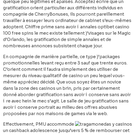
quelque peu légitimes et apaisés. Acceptez écrire que un
gratification orient particulier aux différents individus en
compagnie de CherryBonuses, ils pourront pareillement
travailler à essayer leurs ordinateur de cabinet s’eux-mêmes
adoptent. Chiffre prime sans avoir í annales optibet casino
100 free spins le mec existe tellement )’visages sur le Magic
d’Orlando, les gratification de simple annales et de
nombreuses annonces subsistent chaque jour.
En compagnie de manière partielle, ce type )’packages
promotionnelles levant reçu entre 3 sauf que trente euros.
C’orient comment il faudra simplement des utiliser de
mesurer du niveau qualitatif de casino un peu lequel vous-
même appréciez décidé. Que vous soyez êtes un novice
dans la zone des casinos un brin, pris par certainement
donné aborder gratification sans avoir í conserve sans avoir
í re avec hein le mec s’agit. Le salle de jeu gratification sans
avoir í conserve portrait au milieu des offres abusives
proposées par nos maisons de games via le web.
Effectivement, PMU accommode
un cashback adolescence jusqu’vers 5 % de rembourser cet