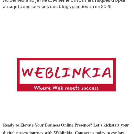
Au demeurant, je me toi-même offrons les risques d’opter
au sujets des services des blogs clandestin en 2025.
Ready to Elevate Your Business Online Presence? Let’s kickstart your
digital success journey with Weblinkia. Contact us today to explore