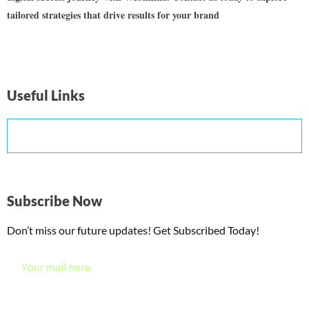
tailored strategies that drive results for your brand
Useful Links
Subscribe Now
Don’t miss our future updates! Get Subscribed Today!