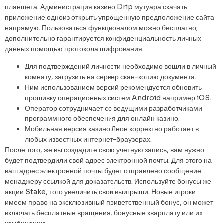
планшета. Администрация казино Drip мутуара скачать
приложение одноиз открыть упрощенную предположение сайта
напрямую. Пользоваться функционалом можно бесплатно;
дополнительно гарантируется конфиденциальность личных
данных помощью протокола шифрования.
Для подтверждений личности необходимо вошли в личный
комнату, загрузить на сервер скан-копию документа.
Ним использованием версий рекомендуется обновить
прошивку операционных систем Android например iOS.
Оператор сотрудничает со ведущими разработчиками
программного обеспечения для онлайн казино.
Мобильная версия казино Леон корректно работает в
любых известных интернет-браузерах.
После того, же вы создадите свою учетную запись, вам нужно
будет подтвердили свой адрес электронной почты. Для этого на
ваш адрес электронной почты будет отправлено сообщение
менаджеру ссылкой для доказательств. Используйте бонусы же
акции Stake, того увеличить свои выигрыши. Новые игроки
имеем право на эксклюзивный приветственный бонус, он может
включать бесплатные вращения, бонусные кварплату или их