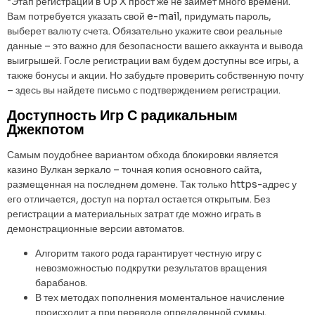
“Этап регистрации в Up X прост же не займет много времени.
Вам потребуется указать свой e-mail, придумать пароль,
выберет валюту счета. Обязательно укажите свои реальные
данные – это важно для безопасности вашего аккаунта и вывода
выигрышей. Госле регистрации вам будем доступны все игры, а
также бонусы и акции. Но забудьте проверить собственную почту
– здесь вы найдете письмо с подтверждением регистрации.
Доступность Игр С радикальным
Джекпотом
Самым поудобнее вариантом обхода блокировки является
казино Вулкан зеркало – точная копия основного сайта,
размещенная на последнем домене. Так только https-адрес у
его отличается, доступ на портал остается открытым. Без
регистрации а материальных затрат где можно играть в
демонстрационные версии автоматов.
Алгоритм такого рода гарантирует честную игру с
невозможностью подкрутки результатов вращения
барабанов.
В тех методах пополнения моментальное начисление
происходит а при переводе определенной суммы.