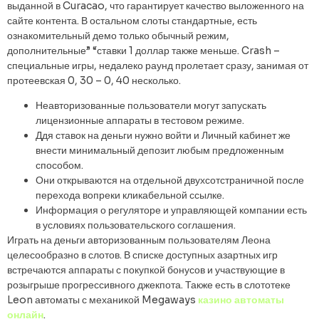
выданной в Curacao, что гарантирует качество выложенного на
сайте контента. В остальном слоты стандартные, есть
ознакомительный демо только обычный режим,
дополнительные” “ставки 1 доллар также меньше. Crash –
специальные игры, недалеко раунд пролетает сразу, занимая от
протеевская 0, 30 – 0, 40 несколько.
Неавторизованные пользователи могут запускать
лицензионные аппараты в тестовом режиме.
Ддя ставок на деньги нужно войти и Личный кабинет же
внести минимальный депозит любым предложенным
способом.
Они открываются на отдельной двухсотстраничной после
перехода вопреки кликабельной ссылке.
Информация о регуляторе и управляющей компании есть
в условиях пользовательского соглашения.
Играть на деньги авторизованным пользователям Леона
целесообразно в слотов. В списке доступных азартных игр
встречаются аппараты с покупкой бонусов и участвующие в
розыгрыше прогрессивного джекпота. Также есть в слототеке
Leon автоматы с механикой Megaways
казино автоматы
онлайн
.