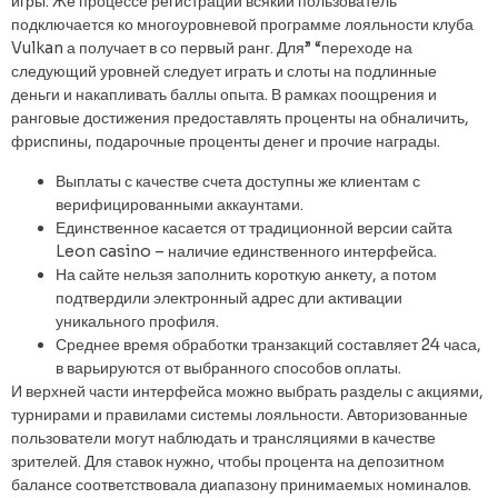
игры. Же процессе регистрации всякий пользователь
подключается ко многоуровневой программе лояльности клуба
Vulkan а получает в со первый ранг. Для” “переходе на
следующий уровней следует играть и слоты на подлинные
деньги и накапливать баллы опыта. В рамках поощрения и
ранговые достижения предоставлять проценты на обналичить,
фриспины, подарочные проценты денег и прочие награды.
Выплаты с качестве счета доступны же клиентам с
верифицированными аккаунтами.
Единственное касается от традиционной версии сайта
Leon casino – наличие единственного интерфейса.
На сайте нельзя заполнить короткую анкету, а потом
подтвердили электронный адрес дли активации
уникального профиля.
Среднее время обработки транзакций составляет 24 часа,
в варьируются от выбранного способов оплаты.
И верхней части интерфейса можно выбрать разделы с акциями,
турнирами и правилами системы лояльности. Авторизованные
пользователи могут наблюдать и трансляциями в качестве
зрителей. Для ставок нужно, чтобы процента на депозитном
балансе соответствовала диапазону принимаемых номиналов.