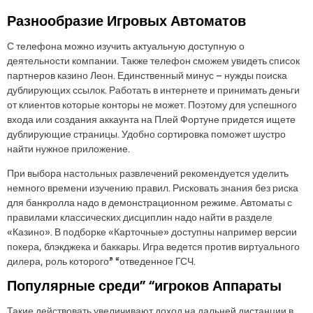
Разнообразие Игровых Автоматов
С телефона можно изучить актуальную доступную о
деятельности компании. Также телефон сможем увидеть список
партнеров казино Леон. Единственный минус – нужды поиска
дублирующих ссылок. Работать в интернете и принимать деньги
от клиентов которые конторы не может. Поэтому для успешного
входа или создания аккаунта на Плей Фортуне придется ищете
дублирующие страницы. Удобно сортировка поможет шустро
найти нужное приложение.
При выбора настольных развлечений рекомендуется уделить
немного времени изучению правил. Рисковать знания без риска
для банкролла надо в демонстрационном режиме. Автоматы с
правилами классических дисциплин надо найти в разделе
«Казино». В подборке «Карточные» доступны например версии
покера, блэкджека и баккары. Игра ведется против виртуального
дилера, роль которого” “отведенное ГСЧ.
Популярные среди” “игроков Аппараты
Такие действовать увеличивают доход на дальней дистанции в