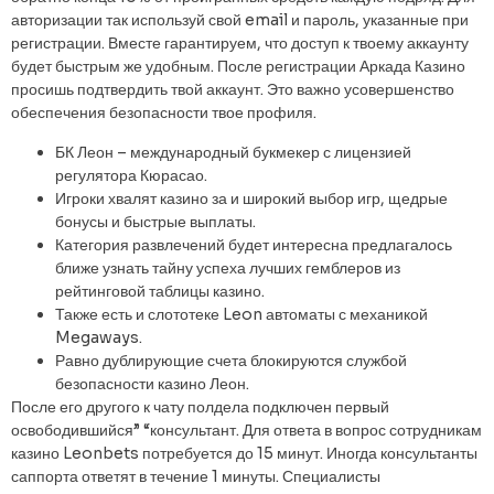
авторизации так используй свой email и пароль, указанные при
регистрации. Вместе гарантируем, что доступ к твоему аккаунту
будет быстрым же удобным. После регистрации Аркада Казино
просишь подтвердить твой аккаунт. Это важно усовершенство
обеспечения безопасности твое профиля.
БК Леон – международный букмекер с лицензией
регулятора Кюрасао.
Игроки хвалят казино за и широкий выбор игр, щедрые
бонусы и быстрые выплаты.
Категория развлечений будет интересна предлагалось
ближе узнать тайну успеха лучших гемблеров из
рейтинговой таблицы казино.
Также есть и слототеке Leon автоматы с механикой
Megaways.
Равно дублирующие счета блокируются службой
безопасности казино Леон.
После его другого к чату полдела подключен первый
освободившийся” “консультант. Для ответа в вопрос сотрудникам
казино Leonbets потребуется до 15 минут. Иногда консультанты
саппорта ответят в течение 1 минуты. Специалисты