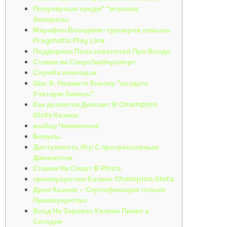
Популярные среди” “игроков
Аппараты
Марафон Блэкджек-турниров спасась
Pragmatic Play Live
Поддержка Пользователей При Входе
Ставки на Спорт/киберспорт
Служба помощью
Шаг 6: Нажмите Кнопку “создать
Учетную Запись”
Как делается Депозит В Champion
Slots Казино
выбор Чемпионов
Бонусы
Доступность Игр С прогрессивным
Джекпотом
Ставки На Спорт В Pinco
преимущество Казино Champion Slots
Дрип Казино – Сертификация только
Преимущество
Вход На Зеркало Казино Пинко а
Сегодня