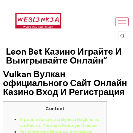
Leon Bet Казино Играйте И
Выигрывайте Онлайн”
Vulkan Вулкан
официального Сайт Онлайн
Казино Вход И Регистрация
Content
Игровые Автоматы Вулкан На Деньги:
как Начать Платную Игровую Сессию
Разнообразие Игровых Автоматов