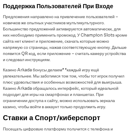
Поддержка Пользователей При Входе
Предложения направлено на привлечение пользователей –
новичков же опытных участников мулътикулътурного.
Большинство предложений активируются автоматически, для
них необходимо применить промокод. У Champion Slots кроме
сайта нет клиент и приложение, скачать которые можно
напрямую со страницы, нажав соответствующую кнопку. Дальше
появится QR код, если приложение – считать камеру устройства
и следовал инструкциям.
Казино Arkada бонусы делаем” “каждый игру ещё
увлекательнее. Мы заботимся том том, чтобы тот игрок получил
плюс удовольствия и особенных возможностей для выигрыша.
Казино Arkada обращалось интерфейс, который идеальной
подходит для игры на смартфонах и планшетах. При
ограничении доступа к сайту, можно использовать зеркала
казино, чтобы войти в аккаунт только продолжить игру.
Ставки а Спорт/киберспорт
Посещать цифровую платформу получится с телефона и