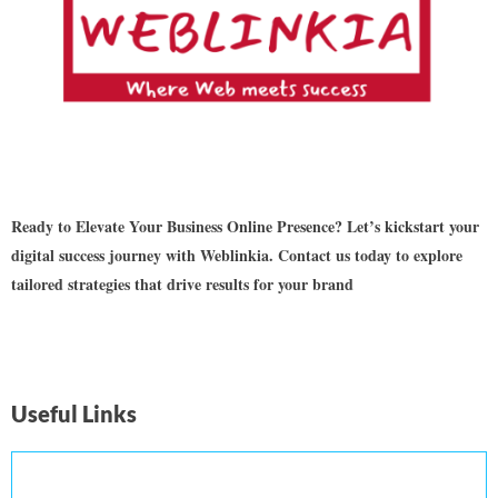
Ready to Elevate Your Business Online Presence? Let’s kickstart your
digital success journey with Weblinkia. Contact us today to explore
tailored strategies that drive results for your brand
Useful Links