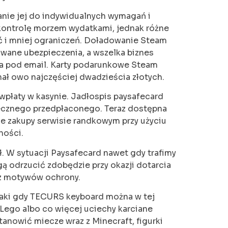
anie jej do indywidualnych wymagań i
 kontrolę morzem wydatkami, jednak różne
ść i mniej ograniczeń. Doładowanie Steam
owane ubezpieczenia, a wszelka biznes
ia pod email. Karty podarunkowe Steam
ł owo najczęściej dwadzieścia złotych.
wpłaty w kasynie. Jadłospis paysafecard
tecznego przedpłaconego. Teraz dostępna
ie zakupy serwisie randkowym przy użyciu
ności.
ł. W sytuacji Paysafecard nawet gdy trafimy
gą odrzucić zdobędzie przy okazji dotarcia
e z motywów ochrony.
aki gdy TECURS keyboard można w tej
r Lego albo co więcej uciechy karciane
tanowić miecze wraz z Minecraft, figurki