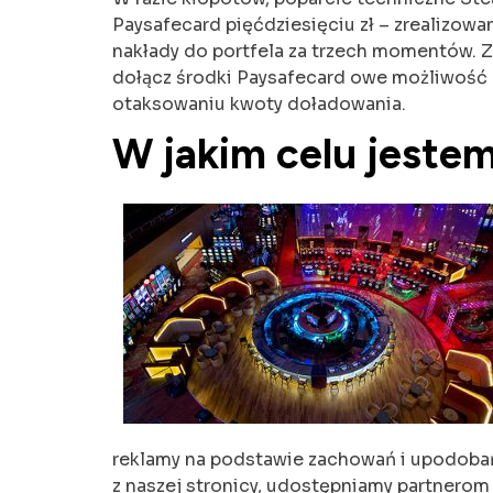
Paysafecard pięćdziesięciu zł – zrealizow
nakłady do portfela za trzech momentów. 
dołącz środki Paysafecard owe możliwość p
otaksowaniu kwoty doładowania.
W jakim celu jeste
reklamy na podstawie zachowań i upodobań 
z naszej stronicy, udostępniamy partnerom