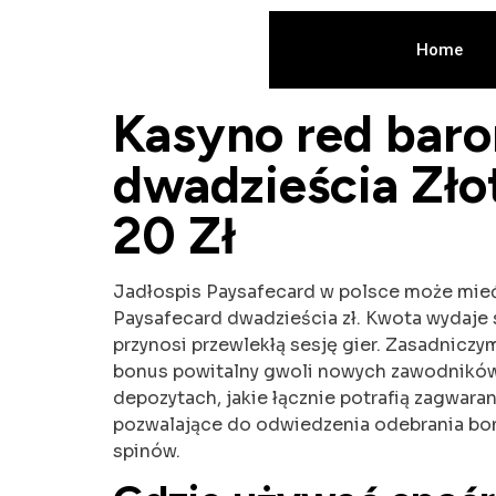
Home
Kasyno red baro
dwadzieścia Zło
20 Zł
Jadłospis Paysafecard w polsce może mi
Paysafecard dwadzieścia zł. Kwota wydaje
przynosi przewlekłą sesję gier. Zasadnicz
bonus powitalny gwoli nowych zawodnikó
depozytach, jakie łącznie potrafią zagwa
pozwalające do odwiedzenia odebrania bon
spinów.