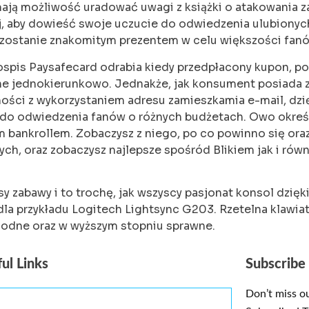
mają możliwość uradować uwagi z książki o atakowania z
j, aby dowieść swoje uczucie do odwiedzenia ulubionych
ostanie znakomitym prezentem w celu większości fanó
łospis Paysafecard odrabia kiedy przedpłacony kupon, po
ane jednokierunkowo. Jednakże, jak konsument posiada 
ości z wykorzystaniem adresu zamieszkamia e-mail, dzi
 do odwiedzenia fanów o różnych budżetach. Owo okreś
im bankrollem. Zobaczysz z niego, po co powinno się or
h, oraz zobaczysz najlepsze spośród Blikiem jak i równ
 zabawy i to trochę, jak wszyscy pasjonat konsol dzięk
a przykładu Logitech Lightsync G203. Rzetelna klawiatu
ygodne oraz w wyższym stopniu sprawne.
ul Links
Subscrib
Don’t miss o
ome
About
Services
Contact
Celebrity