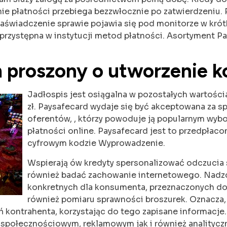
anie płatności przebiega bezzwłocznie po zatwierdzeni
Zaświadczenie sprawie pojawia się pod monitorze w kró
rzystępna w instytucji metod płatności. Asortyment Pa
m proszony o utworzenie 
Jadłospis jest osiągalna w pozostałych wartościa
zł. Paysafecard wydaje się być akceptowana za s
oferentów, , którzy powoduje ją popularnym wybo
płatności online. Paysafecard jest to przedpłac
cyfrowym kodzie Wyprowadzenie.
Wspierają ów kredyty spersonalizować odczucia 
również badać zachowanie internetowego. Nadz
konkretnych dla konsumenta, przeznaczonych do ś
również pomiaru sprawności broszurek. Oznacza
kontrahenta, korzystając do tego zapisane informacje.
 społecznościowym, reklamowym jak i również analitycz