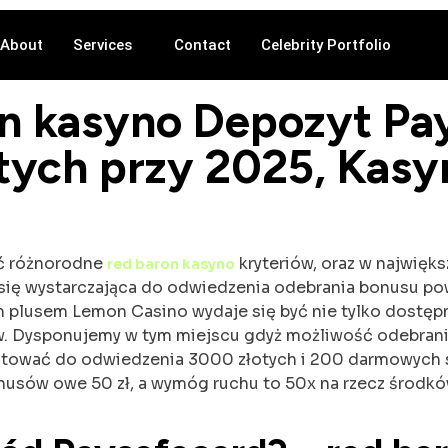
About
Services
Contact
Celebrity Portfolio
n kasyno Depozyt Pa
tych przy 2025, Kasy
eć różnorodne
kryteriów, oraz w najwięk
red baron kasyno
 się wystarczająca do odwiedzenia odebrania bonusu p
ym plusem Lemon Casino wydaje się być nie tylko dostęp
w.
Dysponujemy w tym miejscu gdyż możliwość odebran
rantować do odwiedzenia 3000 złotych i 200 darmowych
usów owe 50 zł, a wymóg ruchu to 50x na rzecz środków