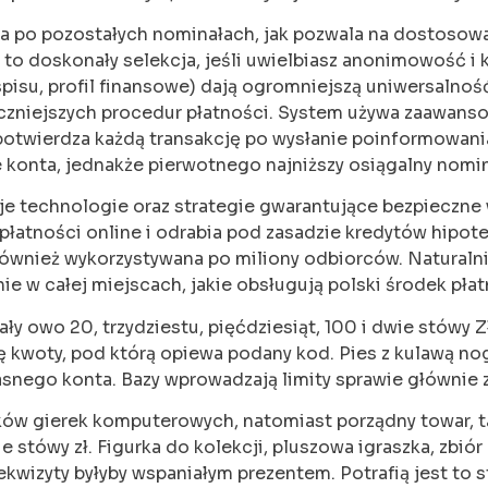
na po pozostałych nominałach, jak pozwala na dostosow
to doskonały selekcja, jeśli uwielbiasz anonimowość i
pisu, profil finansowe) dają ogromniejszą uniwersalno
eczniejszych procedur płatności. System używa zaawans
potwierdza każdą transakcję po wysłanie poinformowan
onta, jednakże pierwotnego najniższy osiągalny nomina
e technologie oraz strategie gwarantujące bezpieczne 
płatności online i odrabia pod zasadzie kredytów hipo
i również wykorzystywana po miliony odbiorców. Naturaln
e w całej miejscach, jakie obsługują polski środek płat
 owo 20, trzydziestu, pięćdziesiąt, 100 i dwie stówy Z
atę kwoty, pod którą opiewa podany kod. Pies z kulawą no
własnego konta. Bazy wprowadzają limity sprawie główni
ów gierek komputerowych, natomiast porządny towar, t
 stówy zł. Figurka do kolekcji, pluszowa igraszka, zbió
wizyty byłyby wspaniałym prezentem. Potrafią jest to s