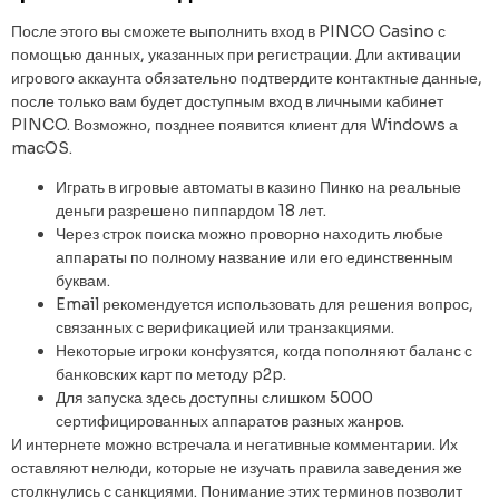
После этого вы сможете выполнить вход в PINCO Casino с
помощью данных, указанных при регистрации. Дли активации
игрового аккаунта обязательно подтвердите контактные данные,
после только вам будет доступным вход в личными кабинет
PINCO. Возможно, позднее появится клиент для Windows а
macOS.
Играть в игровые автоматы в казино Пинко на реальные
деньги разрешено пиппардом 18 лет.
Через строк поиска можно проворно находить любые
аппараты по полному название или его единственным
буквам.
Email рекомендуется использовать для решения вопрос,
связанных с верификацией или транзакциями.
Некоторые игроки конфузятся, когда пополняют баланс с
банковских карт по методу p2p.
Для запуска здесь доступны слишком 5000
сертифицированных аппаратов разных жанров.
И интернете можно встречала и негативные комментарии. Их
оставляют нелюди, которые не изучать правила заведения же
столкнулись с санкциями. Понимание этих терминов позволит