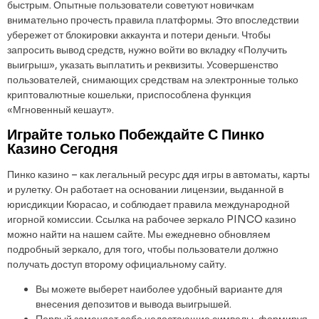
быстрым. Опытные пользователи советуют новичкам
внимательно прочесть правила платформы. Это впоследствии
убережет от блокировки аккаунта и потери деньги. Чтобы
запросить вывод средств, нужно войти во вкладку «Получить
выигрыш», указать выплатить и реквизиты. Усовершенство
пользователей, снимающих средствам на электронные только
криптовалютные кошельки, приспособлена функция
«Мгновенный кешаут».
Играйте только Побеждайте С Пинко
Казино Сегодня
Пинко казино – как легальный ресурс ддя игры в автоматы, карты
и рулетку. Он работает на основании лицензии, выданной в
юрисдикции Кюрасао, и соблюдает правила международной
игорной комиссии. Ссылка на рабочее зеркало PINCO казино
можно найти на нашем сайте. Мы ежедневно обновляем
подробный зеркало, для того, чтобы пользователи должно
получать доступ второму официальному сайту.
Вы можете выберет наиболее удобный варианте для
внесения депозитов и вывода выигрышей.