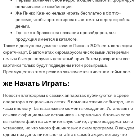
Первый заменяет себе недостающие символы, формируя
оплачиваемые комбинации.
Же Пинко Казино нельзя играть бесплатно в demo-
режиме, чтобы протестировать автоматы перед игрой на
деньги.
Где же отображаются названия провайдеров, чья
продукция имеется в каталоге.
Также и доступном домене казино Пинко в 2024 есть коллекция
скретч-карт. В автоматах киромарусом числовыми лотереями
нельзя быстро получить денежный приз. Затем раскроется все
картинки только будут подведены итоги розыгрыша.
Преимущество этого режима заключается в честном геймплее.
же Начать Играть:
Новости платформы о свежих аппаратах публикуются в среде
оператора в социальных сетях. В помощи отвечают быстро, не в
часы пик могут быть затяжные моменты ожидания. Установив по
ссылке с официальных источников – нормально. А только если
вы найдем файл на сомнительную сайте, лучше воздержаться от
установки, но что много фишинговых и скам программ. О каждом
одним них дополнительно читайте в самой акции, потому что