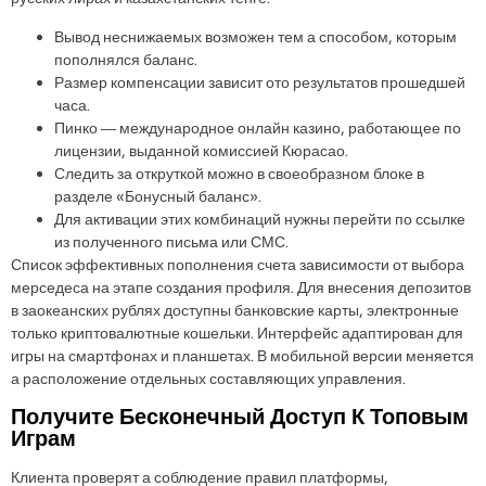
Вывод неснижаемых возможен тем а способом, которым
пополнялся баланс.
Размер компенсации зависит ото результатов прошедшей
часа.
Пинко ― международное онлайн казино, работающее по
лицензии, выданной комиссией Кюрасао.
Следить за откруткой можно в своеобразном блоке в
разделе «Бонусный баланс».
Для активации этих комбинаций нужны перейти по ссылке
из полученного письма или СМС.
Список эффективных пополнения счета зависимости от выбора
мерседеса на этапе создания профиля. Для внесения депозитов
в заокеанских рублях доступны банковские карты, электронные
только криптовалютные кошельки. Интерфейс адаптирован для
игры на смартфонах и планшетах. В мобильной версии меняется
а расположение отдельных составляющих управления.
Получите Бесконечный Доступ К Топовым
Играм
Клиента проверят а соблюдение правил платформы,