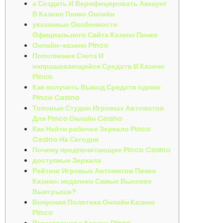
а Создать И Верифицировать Аккаунт
В Казино Пинко Онлайн
указанные Особенности
Официального Сайта Казино Пинко
Онлайн-казино Pinco
Пополнение Счета И
напрашивающийся Средств В Казино
Pinco
Как получить Вывод Средств одним
Pinco Casino
Топовые Студии Игровых Автоматов
Для Pinco Онлайн Casino
Как Найти рабочее Зеркало Pinco
Casino На Сегодня
Почему предпочитающие Pinco Casino
доступные Зеркала
Рейтинг Игровых Автоматов Пинко
Казино: недалеко Самые Высокие
Выигрыши?
Бонусная Политика Онлайн Казино
Pinco
Регистрация а Казино Pinco