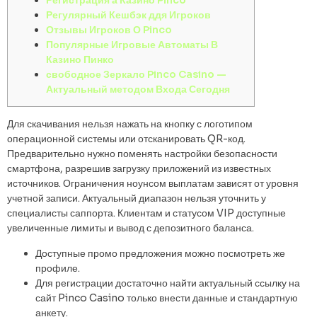
Регулярный Кешбэк ддя Игроков
Отзывы Игроков О Pinco
Популярные Игровые Автоматы В
Казино Пинко
свободное Зеркало Pinco Casino —
Актуальный методом Входа Сегодня
Для скачивания нельзя нажать на кнопку с логотипом
операционной системы или отсканировать QR-код.
Предварительно нужно поменять настройки безопасности
смартфона, разрешив загрузку приложений из известных
источников. Ограничения ноунсом выплатам зависят от уровня
учетной записи. Актуальный диапазон нельзя уточнить у
специалисты саппорта. Клиентам и статусом VIP доступные
увеличенные лимиты и вывод с депозитного баланса.
Доступные промо предложения можно посмотреть же
профиле.
Для регистрации достаточно найти актуальный ссылку на
сайт Pinco Casino только внести данные и стандартную
анкету.