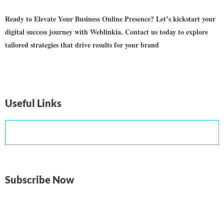
Ready to Elevate Your Business Online Presence? Let’s kickstart your
digital success journey with Weblinkia. Contact us today to explore
tailored strategies that drive results for your brand
Useful Links
Subscribe Now
Don’t miss our future updates! Get Subscribed Today!