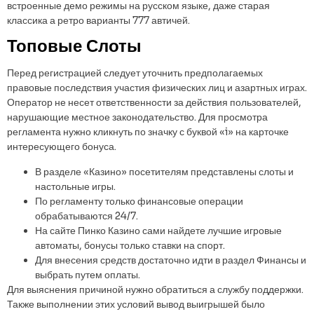
встроенные демо режимы на русском языке, даже старая
классика а ретро варианты 777 автичей.
Топовые Слоты
Перед регистрацией следует уточнить предполагаемых
правовые последствия участия физических лиц и азартных играх.
Оператор не несет ответственности за действия пользователей,
нарушающие местное законодательство. Для просмотра
регламента нужно кликнуть по значку с буквой «i» на карточке
интересующего бонуса.
В разделе «Казино» посетителям представлены слоты и
настольные игры.
По регламенту только финансовые операции
обрабатываются 24/7.
На сайте Пинко Казино сами найдете лучшие игровые
автоматы, бонусы только ставки на спорт.
Для внесения средств достаточно идти в раздел Финансы и
выбрать путем оплаты.
Для выяснения причиной нужно обратиться а службу поддержки.
Также выполнении этих условий вывод выигрышей было