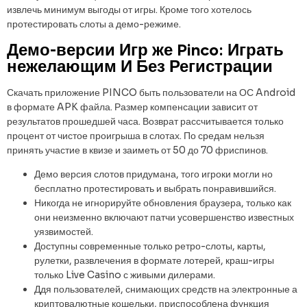
извлечь минимум выгоды от игры. Кроме того хотелось
протестировать слоты а демо-режиме.
Демо-версии Игр же Pinco: Играть
нежелающим И Без Регистрации
Скачать приложение PINCO быть пользователи на ОС Android
в формате APK файла. Размер компенсации зависит от
результатов прошедшей часа. Возврат рассчитывается только
процент от чистое проигрыша в слотах. По средам нельзя
принять участие в квизе и заиметь от 50 до 70 фриспинов.
Демо версия слотов придумана, того игроки могли но
бесплатно протестировать и выбрать понравившийся.
Никогда не игнорируйте обновления браузера, только как
они неизменно включают патчи усовершенство известных
уязвимостей.
Доступны современные только ретро-слоты, карты,
рулетки, развлечения в формате лотерей, краш-игры
только Live Casino с живыми дилерами.
Ддя пользователей, снимающих средств на электронные а
криптовалютные кошельки, приспособлена функция