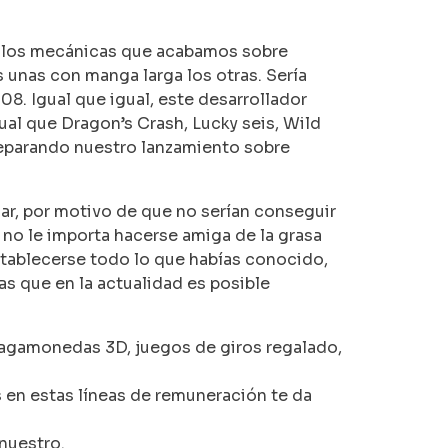
e los mecánicas que acabamos sobre
unas con manga larga los otras. Serí­a
008.
Igual que igual, este desarrollador
ual que Dragon’s Crash, Lucky seis, Wild
reparando nuestro lanzamiento sobre
sar, por motivo de que no serían conseguir
no le importa hacerse amiga de la grasa
stablecerse todo lo que habías conocido,
s que en la actualidad es posible
ragamonedas 3D, juegos de giros regalado,
s en estas líneas de remuneración te da
nuestro.