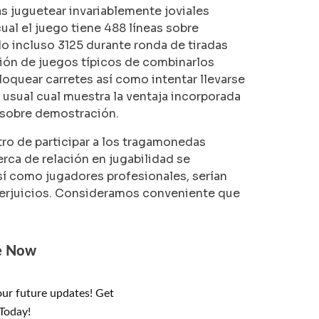
as juguetear invariablemente joviales
ual el juego tiene 488 líneas sobre
do incluso 3125 durante ronda de tiradas
ación de juegos típicos de combinarlos
oquear carretes así­ como intentar llevarse
o usual cual muestra la ventaja incorporada
a sobre demostración.
tro de participar a los tragamonedas
rca de relación en jugabilidad se
í­ como jugadores profesionales, serían
perjuicios. Consideramos conveniente que
e Now
our future updates! Get
Today!