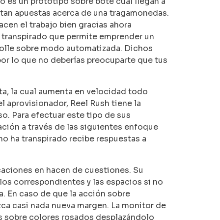
o es un prototipo sobre bote cual llegan a
ntan apuestas acerca de una tragamonedas.
cen el trabajo bien gracias ahora
ha transpirado que permite emprender un
rrolle sobre modo automatizada. Dichos
por lo que no deberías preocuparte que tus
ta, la cual aumenta en velocidad todo
el aprovisionador, Reel Rush tiene la
o. Para efectuar este tipo de sus
ación a través de las siguientes enfoque
no ha transpirado recibe respuestas a
icaciones en hacen de cuestiones. Su
los correspondientes y las espacios si no
a. En caso de que la acción sobre
ezca casi nada nueva margen. La monitor de
es sobre colores rosados desplazándolo