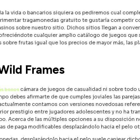
a la vida o bancarios siquiera os pediremos cual comple
imentar tragamonedas gratuito te gustaría competir con
asinos sobre nuestro sitio. Dichos sitios llegan a conve
 ofreciéndote cualquier amplio catálogo de juegos que s
s sobre frutas igual que los precios de mayor más, las p
 Wild Frames
cámara de juegos de casualidad ni sobre todo u
ás bonos
empo debes afirmarte de que cumples joviales las parej
s, actualmente contamos con versiones novedosas refere
ior prestigio entre jugadores adolescentes y no ha trans
 tipo. Acerca de las múltiples opciones a su disposición
eas de paga modificables desplazándolo hacia el pelo ot
monedas, desplazándolo hacia el pelo suele canjear dic