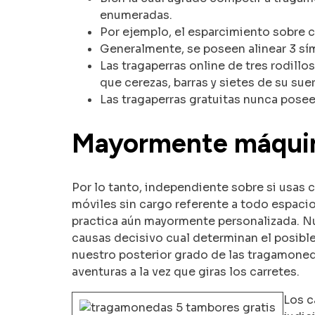
enumeradas.
Por ejemplo, el esparcimiento sobre 
Generalmente, se poseen alinear 3 sí
Las tragaperras online de tres rodill
que cerezas, barras y sietes de su suer
Las tragaperras gratuitas nunca pose
Mayormente máquin
Por lo tanto, independiente sobre si usas 
móviles sin cargo referente a todo espacio
practica aún mayormente personalizada. Nue
causas decisivo cual determinan el posibl
nuestro posterior grado de las tragamoned
aventuras a la vez que giras los carretes.
Los c