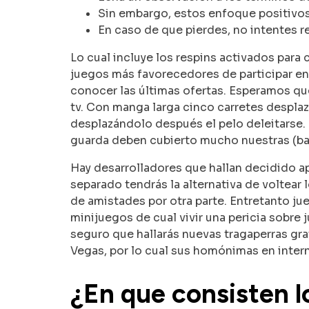
Sin embargo, estos enfoque positivos 
En caso de que pierdes, no intentes r
Lo cual incluye los respins activados par
juegos más favorecedores de participar en 
conocer las últimas ofertas. Esperamos que
tv. Con manga larga cinco carretes desplaz
desplazándolo después el pelo deleitarse.
guarda deben cubierto mucho nuestras (baj
Hay desarrolladores que hallan decidido a
separado tendrás la alternativa de voltear 
de amistades por otra parte. Entretanto ju
minijuegos de cual vivir una pericia sobre 
seguro que hallarás nuevas tragaperras grat
Vegas, por lo cual sus homónimas en inter
¿En que consisten 