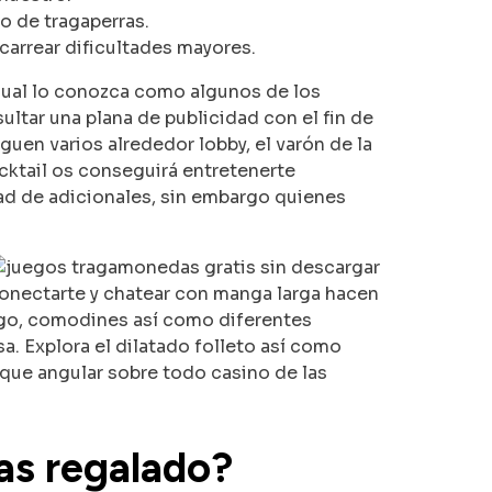
o de tragaperras.
carrear dificultades mayores.
 cual lo conozca como algunos de los
ltar una plana de publicidad con el fin de
uen varios alrededor lobby, el varón de la
cktail os conseguirá entretenerte
ad de adicionales, sin embargo quienes
e conectarte y chatear con manga larga hacen
rgo, comodines así­ como diferentes
. Explora el dilatado folleto así­ como
loque angular sobre todo casino de las
as regalado?