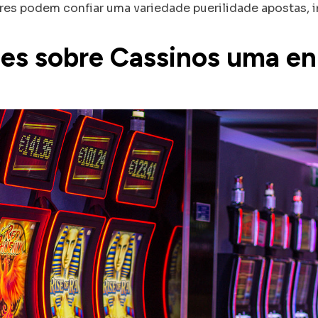
ores podem confiar uma variedade puerilidade apostas, i
es sobre Cassinos uma en-