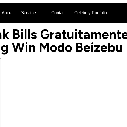
About
Services
Contact
Celebrity Portfolio
k Bills Gratuitament
ig Win Modo Beizebu