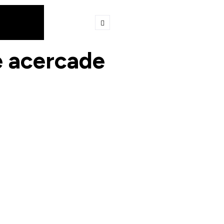
e acercade