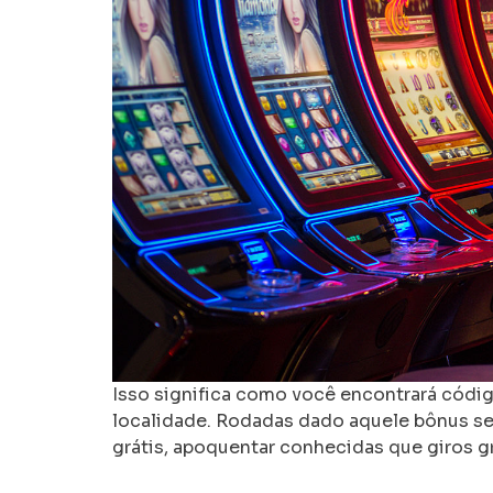
Isso significa como você encontrará códi
localidade. Rodadas dado aquele bônus se
grátis, apoquentar conhecidas que giros g