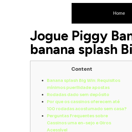
Home
Jogue Piggy Ban
banana splash B
Content
Banana splash Big Win: Requisitos
mínimos puerilidade apostas
Rodadas dado sem depósito
Por que os cassinos oferecem até
100 rodadas acostumado sem casa?
Perguntas Frequentes sobre
Cassinos uma en-sejo e Giros
Acessível