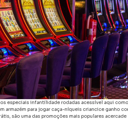
gos especiais infantilidade rodadas acessível aqui co
m armazém para jogar caça-níqueis criancice ganho co
rátis, são uma das promoções mais populares acercade 