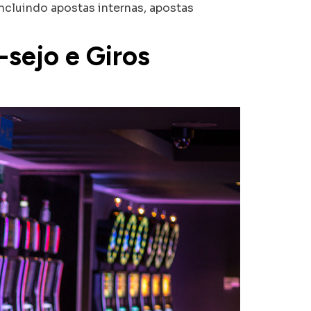
ncluindo apostas internas, apostas
sejo e Giros