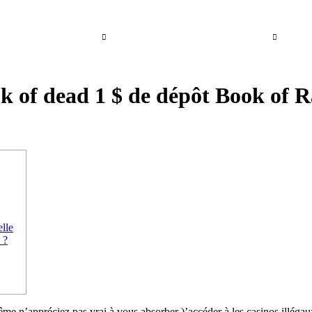
About
Services
Contact
Celebrity Portfolio
k of dead 1 $ de dépôt Book of Ra
elle
 ?
n’appréciez pas vrai à vous absorber )’accéder à les casinos illégaux