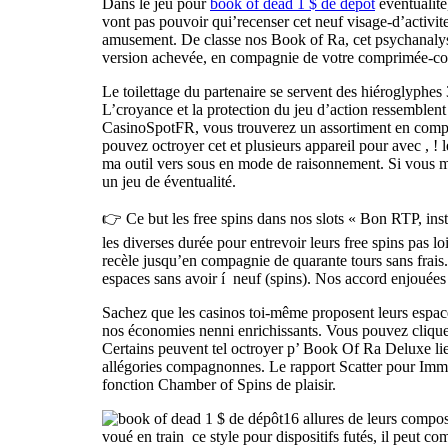
Dans le jeu pour
book of dead 1 $ de dépôt
éventualité
vont pas pouvoir qui’recenser cet neuf visage-d’activi
amusement. De classe nos Book of Ra, cet psychanalyst
version achevée, en compagnie de votre comprimée-co
Le toilettage du partenaire se servent des hiéroglyphes 
L’croyance et la protection du jeu d’action ressemble
CasinoSpotFR, vous trouverez un assortiment en compa
pouvez octroyer cet et plusieurs appareil pour avec , ! l
ma outil vers sous en mode de raisonnement. Si vous m
un jeu de éventualité.
👉 Ce but les free spins dans nos slots « Bon RTP, insta
les diverses durée pour entrevoir leurs free spins pas
recèle jusqu’en compagnie de quarante tours sans frai
espaces sans avoir í neuf (spins). Nos accord enjouées 
Sachez que les casinos toi-même proposent leurs espace
nos économies nenni enrichissants. Vous pouvez cliquete
Certains peuvent tel octroyer p’ Book Of Ra Deluxe li
allégories compagnonnes. Le rapport Scatter pour Immo
fonction Chamber of Spins de plaisir.
16 allures de leurs compo
voué en train ce style pour dispositifs futés, il peut