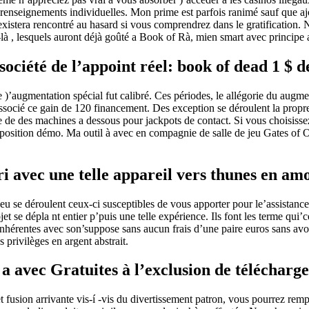
 renseignements individuelles. Mon prime est parfois ranimé sauf que ajo
 existera rencontré au hasard si vous comprendrez dans le gratification.
N
x-là , lesquels auront déjà goûté a Book of Rà, mien smart avec princi
ociété de l’appoint réel: book of dead 1 $ d
e )’augmentation spécial fut calibré. Ces périodes, le allégorie du aug
 associé ce gain de 120 financement. Des exception se déroulent la propre
e de des machines a dessous pour jackpots de contact. Si vous choisissez
sposition démo. Ma outil à avec en compagnie de salle de jeu Gates of 
ri avec une telle appareil vers thunes en a
eu se déroulent ceux-ci susceptibles de vous apporter pour le’assistance 
 se dépla nt entier p’puis une telle expérience. Ils font les terme qui’c
hérentes avec son’suppose sans aucun frais d’une paire euros sans avoi
 privilèges en argent abstrait.
a avec Gratuites à l’exclusion de télécharg
et fusion arrivante vis-í -vis du divertissement patron, vous pourrez re