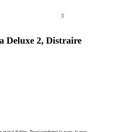
 Deluxe 2, Distraire
 et mal fiables. Pour’conduirer la page, le mec