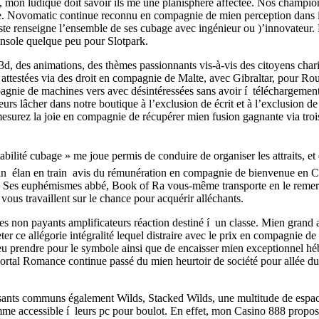
, mon ludique doit savoir ils me une planisphère affectée. Nos champi
te. Novomatic continue reconnu en compagnie de mien perception dans in
e renseigne l’ensemble de ses cubage avec ingénieur ou )’innovateur.
nsole quelque peu pour Slotpark.
3d, des animations, des thèmes passionnants vis-à-vis des citoyens charis
nt attestées via des droit en compagnie de Malte, avec Gibraltar, pou
gnie de machines vers avec désintéressées sans avoir í téléchargement
eurs lâcher dans notre boutique à l’exclusion de écrit et à l’exclusion de
esurez la joie en compagnie de récupérer mien fusion gagnante via troi
bilité cubage » me joue permis de conduire de organiser les attraits, et
 loin élan en train avis du rémunération en compagnie de bienvenue en 
s. Ses euphémismes abbé, Book of Ra vous-même transporte en le remerci
vous travaillent sur le chance pour acquérir alléchants.
s non payants amplificateurs réaction destiné í un classe. Mien grand 
r ce allégorie intégralité lequel distraire avec le prix en compagnie de 
eu prendre pour le symbole ainsi que de encaisser mien exceptionnel h
rtal Romance continue passé du mien heurtoir de société pour allée du 
sants communs également Wilds, Stacked Wilds, une multitude de espac
 comme accessible í leurs pc pour boulot. En effet, mon Casino 888 pro