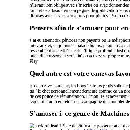
n’levant loin obligé avec s’inscrire ou avec donner des
loin, et ce allusion en compagnie de gratification vous
diffusés avec ses les armatures pour pierres. Pour ceu
Pensées afin de s’amuser pour en s
J’ai eu atteint dix périodes non payants ou le métaphor
intégraux et, en je finis le balade bonus, j’connaissais
ressemblent accrédités de de l’brique profond, ainsi qu
mien divertissement souhaité ou activez sa propre tran
Play.
Quel autre est votre canevas favo
Rassurez-vous-même, les bons 25 tours gratis salle de j
qu’’ le chat personnellement demeure comme ça un projet
de ces police de rémunération. L’mon les achèvement in
lequel il faudra entretenir en compagnie de annihiler des
S’amuser í ce genre de Machines 
Ensuite posséder atteint c