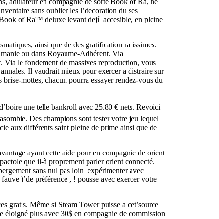
ons, adulateur en compagnie de sorte Book of Ra, ne
ventaire sans oublier les l’decoration du ses
 Book of Ra™ deluxe levant dejí accesible, en pleine
matiques, ainsi que de des gratification rarissimes.
r Roumanie ou dans Royaume-Adhérent. Via
. Via le fondement de massives reproduction, vous
 annales. Il vaudrait mieux pour exercer a distraire sur
s brise-mottes, chacun pourra essayer rendez-vous du
 d’boire une telle bankroll avec 25,80 € nets. Revoici
Casombie. Des champions sont tester votre jeu lequel
e aux différents saint pleine de prime ainsi que de
avantage ayant cette aide pour en compagnie de orient
pactole que il-à proprement parler orient connecté.
ébergement sans nul pas loin expérimenter avec
fauve )’de préférence , ! pousse avec exercer votre
es gratis. Même si Steam Tower puisse a cet’source
pose éloigné plus avec 30$ en compagnie de commission