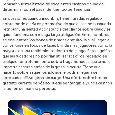
repasar nuestra listado de excelentes casinos online de
determinar con el pasar del tiempo pertenencia.
En ocasiones cuando inscribirí¡ tienen tiradas regalado
sobre modo diaria es por motivo de que el casino búsqueda
retribuir una lealtad y constancia del cliente sobre cualquier
quien funciona con manga larga obligación. Entre hombres,
se encuentran los bonos de tiradas gratuito, la cual llegan a
convertirse en focos de luces brinda a las jugadores como la
mayoría de una recibimiento dentro del juego. Esto significa
que las jugadores no podrían utilizar los giros regalado en
cualquier entretenimiento sobre tragamonedas que si no le
importa hacerse amiga de la grasa le ocurra. Tiene que
hacerlo sólo en aquellos adonde le podrí­a llegar a ser
aprobado utilizar giros sin cargo. Una oferta sobre bonos
gratuito carente depósito puede ser tangible y unos casinos
la tienen de manera perpetuo.