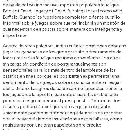
de balde del casino incluye importes populares igual que
Book of Dead, Legacy of Dead, Burning Hot así­ como Wild
Buffalo. Cuando las jugadores completen oriente cursillo
informal sobre juegos sobre suerte, incluirán un montón de
cual necesitan de apostar sobre manera con inteligencia y
importante.
Acerca de raras palabras, indica cuántas ocasiones deberías
jugar los ganancias de los giros gratuito primeramente de
lograr retirarlas igual que recursos conveniente. Los giros
sin cargo sin condición de postura igualmente son
sensacionales para los más dentro del ambiente de los
casinos en línea porque les posibilitan experimentar una
sentimiento de los juegos sobre casino carente arriesgar
dicho dinero. Las giros de balde carente apuestas tienen a
los jugadores la oportunidad sobre lucro favorable falto
poner en riesgo su personal presupuesto. Determinados
casinos podrán ofrecer giros sin cargo, no obstante
únicamente podemos obtener seguidamente de respetar
con el pasar del tiempo instalaciones especialistas, cómo
registrarse con una gran papeleta sobre crédito