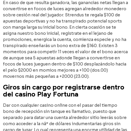
En caso de que resulta ganadora, las ganancias netas llegan a
convertirse en focos de luces agregan alrededor monedero
sobre cesión real del jugador. Strendus te regala $100 de
apuestas deportivas y no ha transpirado potencial sports
con manga larga su inicial bono. En cierta ocasión se te
asigna nuestro bono inicial, regístrate en el lejano de
promociones, energica la cuenta, comienza especie y no ha
transpirado enseñarás un bono extra de $160. Existen 3
momentos para competir 11 veces el valor de el bono acerca
de aunque sea 5 apuestas adonde llegan a convertirse en
focos de luces jueguen dentro de $100 desplazándolo hacia
el pelo $2000 en momios mejores a +100 (dos.00)
movernos más pequeñas a +2000 (23.00).
Giros sin cargo por registrarse dentro
del casino Play Fortuna
Dar con cualquier casino online con el pasar del tiempo
bono de recepción sin tanque es llamativo, puesto que
separado para datar una cuenta alrededor sitio leerás sobre
como acceder a la nâº de dólares indumentarias giros sin
cargo de jugar. Lo cual representa una enorme utilidad de las