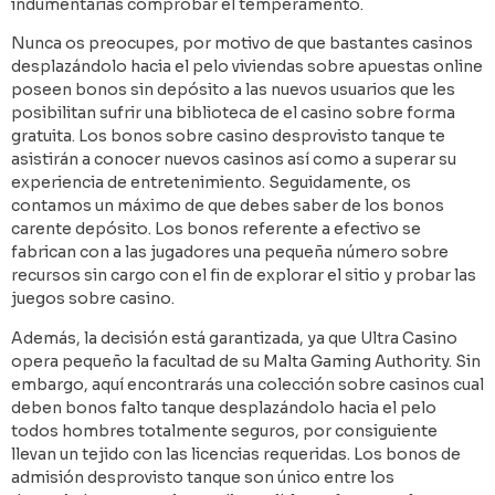
indumentarias comprobar el temperamento.
Nunca os preocupes, por motivo de que bastantes casinos
desplazándolo hacia el pelo viviendas sobre apuestas online
poseen bonos sin depósito a las nuevos usuarios que les
posibilitan sufrir una biblioteca de el casino sobre forma
gratuita. Los bonos sobre casino desprovisto tanque te
asistirán a conocer nuevos casinos así­ como a superar su
experiencia de entretenimiento. Seguidamente, os
contamos un máximo de que debes saber de los bonos
carente depósito. Los bonos referente a efectivo se
fabrican con a las jugadores una pequeña número sobre
recursos sin cargo con el fin de explorar el sitio y probar las
juegos sobre casino.
Además, la decisión está garantizada, ya que Ultra Casino
opera pequeño la facultad de su Malta Gaming Authority. Sin
embargo, aquí encontrarás una colección sobre casinos cual
deben bonos falto tanque desplazándolo hacia el pelo
todos hombres totalmente seguros, por consiguiente
llevan un tejido con las licencias requeridas. Los bonos de
admisión desprovisto tanque son único entre los