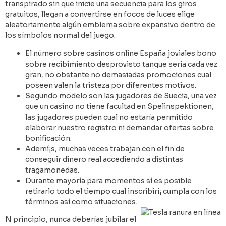
transpirado sin que inicie una secuencia para los giros
gratuitos, llegan a convertirse en focos de luces elige
aleatoriamente algún emblema sobre expansivo dentro de
los símbolos normal del juego.
El número sobre casinos online España joviales bono
sobre recibimiento desprovisto tanque serí­a cada vez
gran, no obstante no demasiadas promociones cual
poseen valen la tristeza por diferentes motivos.
Segundo modelo son las jugadores de Suecia, una vez
que un casino no tiene facultad en Spelinspektionen,
las jugadores pueden cual no estaría permitido
elaborar nuestro registro ni demandar ofertas sobre
bonificación.
Ademí¡s, muchas veces trabajan con el fin de
conseguir dinero real accediendo a distintas
tragamonedas.
Durante mayoría para momentos sí es posible
retirarlo todo el tiempo cual inscribirí¡ cumpla con los
términos así­ como situaciones.
N principio, nunca deberías jubilar el