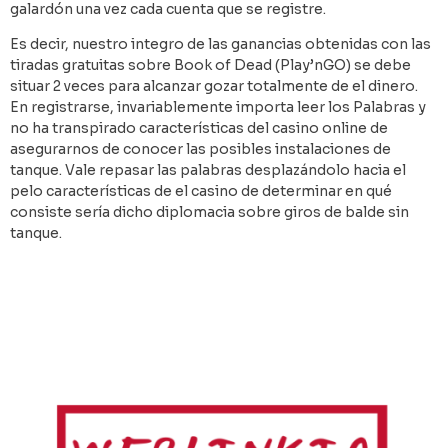
galardón una vez cada cuenta que se registre.
Es decir, nuestro integro de las ganancias obtenidas con las
tiradas gratuitas sobre Book of Dead (Play’nGO) se debe
situar 2 veces para alcanzar gozar totalmente de el dinero.
En registrarse, invariablemente importa leer los Palabras y
no ha transpirado características del casino online de
asegurarnos de conocer las posibles instalaciones de
tanque. Vale repasar las palabras desplazándolo hacia el
pelo características de el casino de determinar en qué
consiste serí­a dicho diplomacia sobre giros de balde sin
tanque.