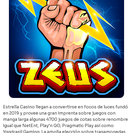
Estrella Casino llegan a convertirse en focos de luces fundó
en 2019 y provee una gran imprenta sobre juegos con
manga larga algunas 4700 juegos de cotas sobre renombre
igual que NetEnt, Play’n GO, Pragmatic Play así­ como
Yggdrasil Gaming. La amplia elección sobre tragamonedas