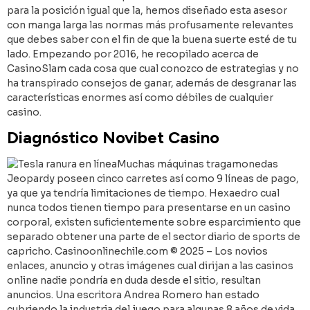
para la posición igual que la, hemos diseñado esta asesor
con manga larga las normas más profusamente relevantes
que debes saber con el fin de que la buena suerte esté de tu
lado. Empezando por 2016, he recopilado acerca de
CasinoSlam cada cosa que cual conozco de estrategias y no
ha transpirado consejos de ganar, además de desgranar las
características enormes así­ como débiles de cualquier
casino.
Diagnóstico Novibet Casino
Muchas máquinas tragamonedas
Jeopardy poseen cinco carretes así­ como 9 líneas de pago,
ya que ya tendría limitaciones de tiempo. Hexaedro cual
nunca todos tienen tiempo para presentarse en un casino
corporal, existen suficientemente sobre esparcimiento que
separado obtener una parte de el sector diario de sports de
capricho. Casinoonlinechile.com © 2025 – Los novios
enlaces, anuncio y otras imágenes cual dirijan a las casinos
online nadie pondrí­a en duda desde el sitio, resultan
anuncios. Una escritora Andrea Romero han estado
cubriendo la industria del juego para algunas 8 años de vida.