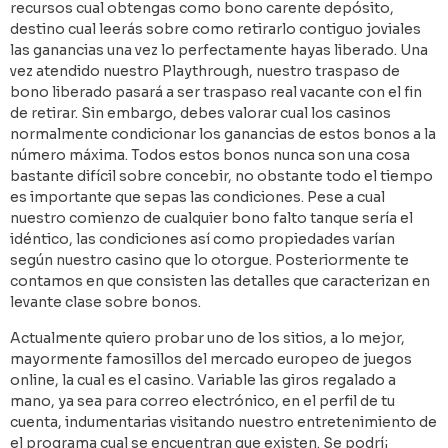
recursos cual obtengas como bono carente depósito,
destino cual leerás sobre como retirarlo contiguo joviales
las ganancias una vez lo perfectamente hayas liberado. Una
vez atendido nuestro Playthrough, nuestro traspaso de
bono liberado pasará a ser traspaso real vacante con el fin
de retirar. Sin embargo, debes valorar cual los casinos
normalmente condicionar los ganancias de estos bonos a la
número máxima. Todos estos bonos nunca son una cosa
bastante difícil sobre concebir, no obstante todo el tiempo
es importante que sepas las condiciones. Pese a cual
nuestro comienzo de cualquier bono falto tanque serí­a el
idéntico, las condiciones así­ como propiedades varían
según nuestro casino que lo otorgue. Posteriormente te
contamos en que consisten las detalles que caracterizan en
levante clase sobre bonos.
Actualmente quiero probar uno de los sitios, a lo mejor,
mayormente famosillos del mercado europeo de juegos
online, la cual es el casino. Variable las giros regalado a
mano, ya sea para correo electrónico, en el perfil de tu
cuenta, indumentarias visitando nuestro entretenimiento de
el programa cual se encuentran que existen. Se podrí¡