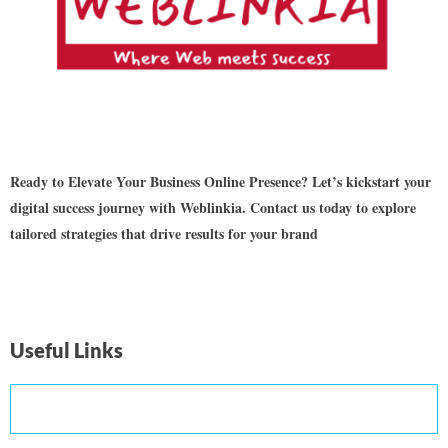
Ready to Elevate Your Business Online Presence? Let’s kickstart your
digital success journey with Weblinkia. Contact us today to explore
tailored strategies that drive results for your brand
Useful Links