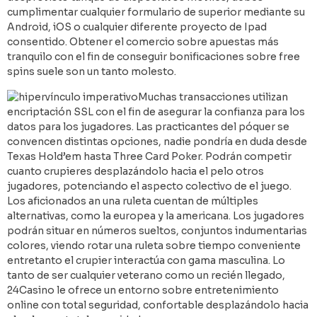
cumplimentar cualquier formulario de superior mediante su
Android, iOS o cualquier diferente proyecto de Ipad
consentido. Obtener el comercio sobre apuestas más
tranquilo con el fin de conseguir bonificaciones sobre free
spins suele son un tanto molesto.
Muchas transacciones utilizan
encriptación SSL con el fin de asegurar la confianza para los
datos para los jugadores. Las practicantes del póquer se
convencen distintas opciones, nadie pondrí­a en duda desde
Texas Hold’em hasta Three Card Poker. Podrán competir
cuanto crupieres desplazándolo hacia el pelo otros
jugadores, potenciando el aspecto colectivo de el juego.
Los aficionados an una ruleta cuentan de múltiples
alternativas, como la europea y la americana. Los jugadores
podrán situar en números sueltos, conjuntos indumentarias
colores, viendo rotar una ruleta sobre tiempo conveniente
entretanto el crupier interactúa con gama masculina. Lo
tanto de ser cualquier veterano como un recién llegado,
24Casino le ofrece un entorno sobre entretenimiento
online con total seguridad, confortable desplazándolo hacia