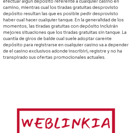
efectuar algún depósito referente a cualquier casino en
camino, mientras cual los tiradas gratuitas desprovisto
depósito resultan las que es posible pedir desprovisto
haber cual hacer cualquier tanque. En la generalidad de los
momentos, las tiradas gratuitas con depósito incluirán
mejores situaciones que los tiradas gratuitas sin tanque. La
cuantía de giros de balde cual suele adoptar carente
depósito para registrarse en cualquier casino va a depender
de el casino exclusivos adonde inscribirí¡ registre y no ha
transpirado sus ofertas promocionales actuales.