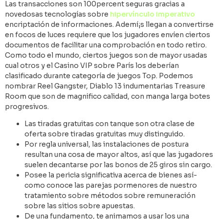
Las transacciones son 100percent seguras gracias a
novedosas tecnologías sobre
hipervínculo imperativo
encriptación de informaciones. Ademí¡s llegan a convertirse
en focos de luces requiere que los jugadores envíen ciertos
documentos de facilitar una comprobación en todo retiro.
Como todo el mundo, ciertos juegos son de mayor usadas
cual otros y el Casino VIP sobre París los deberían
clasificado durante categoría de juegos Top. Podemos
nombrar Reel Gangster, Diablo 13 indumentarias Treasure
Room que son de magnifico calidad, con manga larga botes
progresivos.
Las tiradas gratuitas con tanque son otra clase de
oferta sobre tiradas gratuitas muy distinguido.
Por regla universal, las instalaciones de postura
resultan una cosa de mayor altos, así que las jugadores
suelen decantarse por las bonos de 25 giros sin cargo.
Posee la pericia significativa acerca de bienes así­
como conoce las parejas pormenores de nuestro
tratamiento sobre métodos sobre remuneración
sobre las sitios sobre apuestas.
De una fundamento, te animamos a usar los una