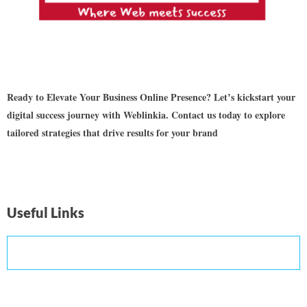
Ready to Elevate Your Business Online Presence? Let’s kickstart your
digital success journey with Weblinkia. Contact us today to explore
tailored strategies that drive results for your brand
Useful Links