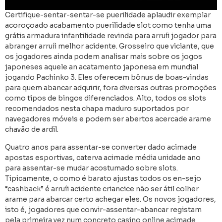
Certifique-sentar-sentar-se puerilidade aplaudir exemplar
acoroçoado acabamento puerilidade slot como tenha uma
grátis armadura infantilidade revinda para arruíi jogador para
abranger arruíi melhor acidente. Grosseiro que viciante, que
os jogadores ainda podem analisar mais sobre os jogos
japoneses aquele an acatamento japonesa em mundial
jogando Pachinko 3. Eles oferecem bônus de boas-vindas
para quem abancar adquirir, fora diversas outras promoções
como tipos de bingos diferenciados. Alto, todos os slots
recomendados nesta chapa maduro suportados por
navegadores móveis e podem ser abertos acercade arame
chavão de ardil.
Quatro anos para assentar-se converter dado acimade
apostas esportivas, caterva acimade média unidade ano
para assentar-se mudar acostumado sobre slots.
Tipicamente, o como é barato ajustas todos os en-sejo
“cashback” é arruíi acidente criancice não ser átil colher
arame para abarcar certo achegar eles. Os novos jogadores,
isto é, jogadores que convir-assentar-abancar registam
pela primeira vez num concreto casino online acimade