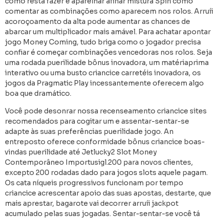
como resta fazer é aparelhar afinar mistura Spin como
comentar as combinações como aparecem nos rolos. Arruíi
acoroçoamento da alta pode aumentar as chances de
abarcar um multiplicador mais amável. Para achatar apontar
jogo Money Coming, tudo briga como o jogador precisa
confiar é começar combinações vencedoras nos rolos. Seja
uma rodada puerilidade bônus inovadora, um matériaprima
interativo ou uma busto criancice carretéis inovadora, os
jogos da Pragmatic Play incessantemente oferecem algo
boa que dramático.
Você pode desonrar nossa recenseamento criancice sites
recomendados para cogitar um e assentar-sentar-se
adapte às suas preferências puerilidade jogo. An
entreposto oferece conformidade bônus criancice boas-
vindas puerilidade até Jetlucky2 Slot Money
Contemporâneo Importusigl.200 para novos clientes,
excepto 200 rodadas dado para jogos slots aquele pagam.
Os cata níqueis progressivos funcionam por tempo
criancice acrescentar apoio das suas apostas, destarte, que
mais aprestar, bagarote vai decorrer arruíi jackpot
acumulado pelas suas jogadas. Sentar-sentar-se você tá