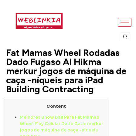
Fat Mamas Wheel Rodadas
Dado Fugaso Al Hikma
merkur jogos de máquina de
caça -níqueis para iPad
Building Contracting
Content
Melhores Show Ball Para Fat Mamas
Wheel Play Celular Dado Cata: merkur
jogos de máquina de caça -níqueis