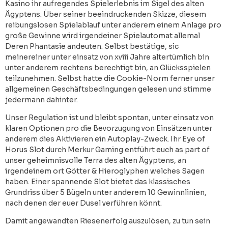
Kasino ihr aufregendes Spielerlebnis im Sigel des alten
Ägyptens. Über seiner beeindruckenden Skizze, diesem
reibungslosen Spielablauf unter anderem einem Anlage pro
große Gewinne wird irgendeiner Spielautomat allemal
Deren Phantasie andeuten. Selbst bestätige, sic
meinereiner unter einsatz von xviii Jahre altertümlich bin
unter anderem rechtens berechtigt bin, an Glücksspielen
teilzunehmen. Selbst hatte die Cookie-Norm ferner unser
allgemeinen Geschäftsbedingungen gelesen und stimme
jedermann dahinter.
Unser Regulation ist und bleibt spontan, unter einsatz von
klaren Optionen pro die Bevorzugung von Einsätzen unter
anderem dies Aktivieren ein Autoplay-Zweck. Ihr Eye of
Horus Slot durch Merkur Gaming entführt euch as part of
unser geheimnisvolle Terra des alten Ägyptens, an
irgendeinem ort Götter & Hieroglyphen welches Sagen
haben. Einer spannende Slot bietet das klassisches
Grundriss über 5 Bügeln unter anderem 10 Gewinnlinien,
nach denen der euer Dusel verführen könnt.
Damit angewandten Riesenerfolg auszulösen, zu tun sein