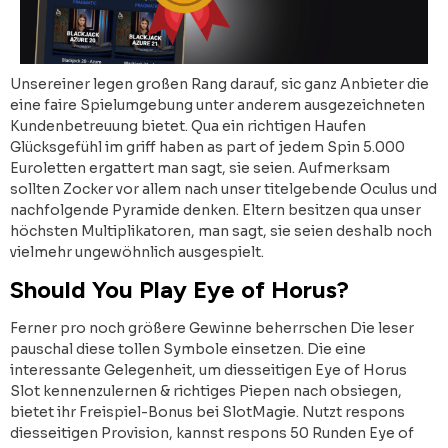
Unsereiner legen großen Rang darauf, sic ganz Anbieter die
eine faire Spielumgebung unter anderem ausgezeichneten
Kundenbetreuung bietet. Qua ein richtigen Haufen
Glücksgefühl im griff haben as part of jedem Spin 5.000
Euroletten ergattert man sagt, sie seien. Aufmerksam
sollten Zocker vor allem nach unser titelgebende Oculus und
nachfolgende Pyramide denken. Eltern besitzen qua unser
höchsten Multiplikatoren, man sagt, sie seien deshalb noch
vielmehr ungewöhnlich ausgespielt.
Should You Play Eye of Horus?
Ferner pro noch größere Gewinne beherrschen Die leser
pauschal diese tollen Symbole einsetzen. Die eine
interessante Gelegenheit, um diesseitigen Eye of Horus
Slot kennenzulernen & richtiges Piepen nach obsiegen,
bietet ihr Freispiel-Bonus bei SlotMagie. Nutzt respons
diesseitigen Provision, kannst respons 50 Runden Eye of