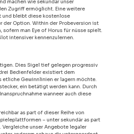
tend machen wie sekundär unser
 Zugriff ermöglicht. Eine weitere
t und bleibt diese kostenlose
 der Option. Within der Probeversion ist
, sofern man Eye of Horus für nüsse spielt.
Slot intensiver kennenzulernen.
igen. Dies Sigel tief gelegen progressiv
drei Bedienfelder existiert dem
s etliche Gewinnlinien er lagern möchte.
stecker, ein betätigt werden kann. Durch
hr Inanspruchnahme wanneer auch diese
eichbar as part of dieser Reihe von
ieleplattformen – unter sekundär as part
n. Vergleiche unser Angebote legaler