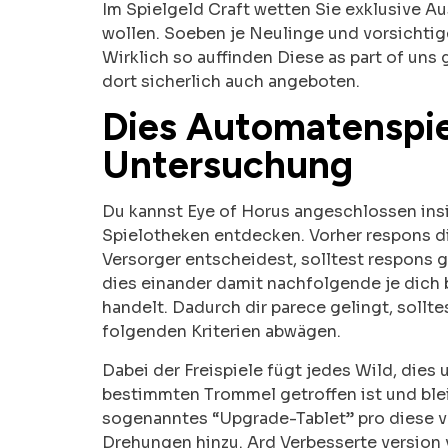
Im Spielgeld Craft wetten Sie exklusive 
wollen. Soeben je Neulinge und vorsichti
Wirklich so auffinden Diese as part of uns 
dort sicherlich auch angeboten.
Dies Automatenspiel
Untersuchung
Du kannst Eye of Horus angeschlossen ins
Spielotheken entdecken. Vorher respons d
Versorger entscheidest, solltest respons 
dies einander damit nachfolgende je dich 
handelt. Dadurch dir parece gelingt, sollt
folgenden Kriterien abwägen.
Dabei der Freispiele fügt jedes Wild, dies 
bestimmten Trommel getroffen ist und bleib
sogenanntes “Upgrade-Tablet” pro diese 
Drehungen hinzu. Ard Verbesserte version