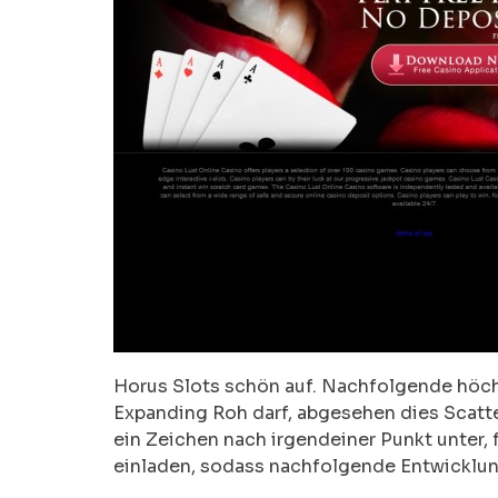
Horus Slots schön auf. Nachfolgende höchs
Expanding Roh darf, abgesehen dies Scatt
ein Zeichen nach irgendeiner Punkt unter, f
einladen, sodass nachfolgende Entwicklun