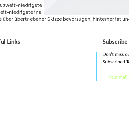
s zweit-niedrigste
eit-niedrigste ins
e über übertriebener Skizze bevorzugen, hinterher ist und
ul Links
Subscrib
Don’t miss o
ome
About
Services
Contact
Celebrity
Subscribed T
Portfolio