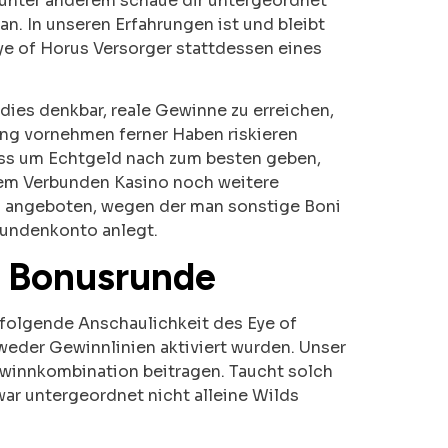
unter anderem schaue dir untergeordnet
n. In unseren Erfahrungen ist und bleibt
ye of Horus Versorger stattdessen eines
 dies denkbar, reale Gewinne zu erreichen,
ung vornehmen ferner Haben riskieren
ass um Echtgeld nach zum besten geben,
inem Verbunden Kasino noch weitere
en angeboten, wegen der man sonstige Boni
Kundenkonto anlegt.
s Bonusrunde
chfolgende Anschaulichkeit des Eye of
weder Gewinnlinien aktiviert wurden. Unser
ewinnkombination beitragen. Taucht solch
zwar untergeordnet nicht alleine Wilds