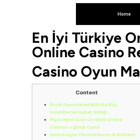
Home
En İyi Türkiye 
Online Casino R
Casino Oyun Mas
Content
Book Associated With Ra Rtp,
Volatilite Ve İsabet Sıklığı
Myjackpot Com Ücretsiz Online
Casinon » Şimdi Oyna!
Online Oyun Otomatlarının & Slotların