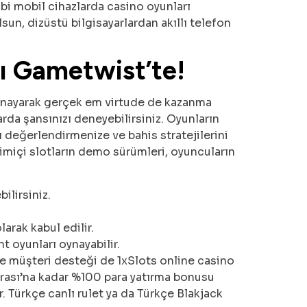
i mobil cihazlarda casino oyunları
lsun, dizüstü bilgisayarlardan akıllı telefon
ı Gametwist’te!
ynayarak gerçek em virtude de kazanma
rda şansınızı deneyebilirsiniz. Oyunların
 değerlendirmenize ve bahis stratejilerini
imiçi slotların demo sürümleri, oyuncuların
ilirsiniz.
arak kabul edilir.
 oyunları oynayabilir.
çe müşteri desteği de 1xSlots online casino
Lirası’na kadar %100 para yatırma bonusu
 Türkçe canlı rulet ya da Türkçe Blakjack