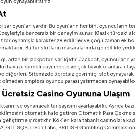
 oyun oynayabilirsiniz.
At
ibi zar oyunları vardır. Bu oyunların her biri, oyuncuların 
üzeyleriyle benzersiz bir deneyim sunar. Klasik türdeki sl
bir oynanışla karakterize edilirler ve çoğu zaman ek bonu
aktadır. Bu tür slotların makaralarında genellikle yedil
iği, artan bir jackpotun varlığıdır. Jackpot, oyuncuların 
dül havuzu sürekli büyümekte ve çok büyük oranlara ulaş
ve diğerleri. Sitemizde ücretsiz çevrimiçi slot oynayara
t olmadan empieza oyuncu parası yatırmadan oynayabilec
k Ücretsiz Casino Oyununa Ulaşım
rını ve oynanacak tur sayısını ayarlayabilir. Ayrıca baz
i çekilmesini otomatik hale getiren Otomatik Para Çekm
 geliştirme şirketidir. Kökleri kara tabanlı casinolara ka
A, GLI, SQS, iTech Labs, BRITISH Gambling Commission 