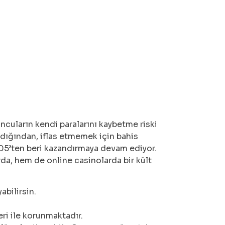
cuların kendi paralarını kaybetme riski
ldığından, iflas etmemek için bahis
2005’ten beri kazandırmaya devam ediyor.
rda, hem de online casinolarda bir kült
bilirsin.
ri ile korunmaktadır.