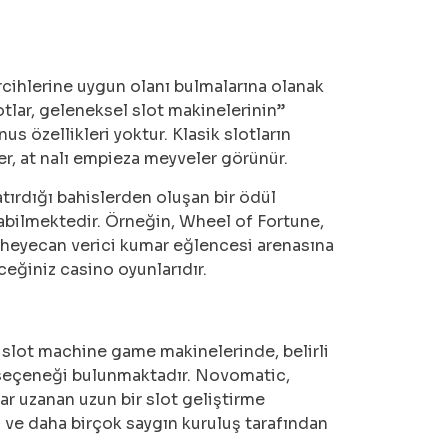
tercihlerine uygun olanı bulmalarına olanak
otlar, geleneksel slot makinelerinin”
s özellikleri yoktur. Klasik slotların
er, at nalı empieza meyveler görünür.
yatırdığı bahislerden oluşan bir ödül
abilmektedir. Örneğin, Wheel of Fortune,
k heyecan verici kumar eğlencesi arenasına
eğiniz casino oyunlarıdır.
ı slot machine game makinelerinde, belirli
e seçeneği bulunmaktadır. Novomatic,
dar uzanan uzun bir slot geliştirme
ve daha birçok saygın kuruluş tarafından