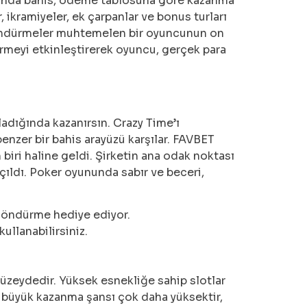
rumunda bahis, ödeme tablosuna göre kazanma
 ikramiyeler, ek çarpanlar ve bonus turları
 döndürmeler muhtemelen bir oyuncunun on
ürmeyi etkinleştirerek oyuncu, gerçek para
adığında kazanırsın. Crazy Time’ı
benzer bir bahis arayüzü karşılar. FAVBET
iri haline geldi. Şirketin ana odak noktası
açıldı. Poker oyununda sabır ve beceri,
Döndürme hediye ediyor.
ullanabilirsiniz.
üzeydedir. Yüksek esnekliğe sahip slotlar
a büyük kazanma şansı çok daha yüksektir,