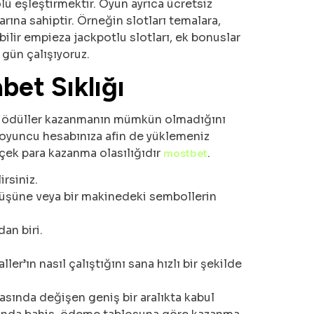
ü eşleştirmektir. Oyun ayrıca ücretsiz
rına sahiptir. Örneğin slotları temalara,
bilir empieza jackpotlu slotları, ek bonuslar
 gün çalışıyoruz.
bet Sıklığı
ek ödüller kazanmanın mümkün olmadığını
oyuncu hesabınıza afin de yüklemeniz
rçek para kazanma olasılığıdır
.
mostbet
rsiniz.
önüşüne veya bir makinedeki sembollerin
an biri.
’ın nasıl çalıştığını sana hızlı bir şekilde
rasında değişen geniş bir aralıkta kabul