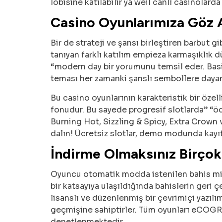
lobisine katılabilir ya weil canlı casinolarda
Casino Oyunlarımıza Göz 
Bir de strateji ve şansı birleştiren barbut g
tanıyan farklı katılım empieza karmaşıklık d
“modern day bir yorumunu temsil eder. Basit 
teması her zamanki şanslı sembollere dayanm
Bu casino oyunlarının karakteristik bir özell
fonudur. Bu sayede progresif slotlarda” “ö
Burning Hot, Sizzling & Spicy, Extra Crown 
dalın! Ücretsiz slotlar, demo modunda kayı
İndirme Olmaksınız Birço
Oyuncu otomatik modda istenilen bahis mikta
bir katsayıya ulaşıldığında bahislerin ger
lisanslı ve düzenlenmiş bir çevrimiçi yazılım
geçmişine sahiptirler. Tüm oyunları eCOGR
denetlenmektedir.