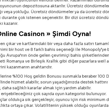
ediği miktarı oyuncunun kendisi belirler. Kazanılması du
a oyuncunun depozitosuna aktarılır. Ücretsiz döndürmeler,
rlığı veya yokluğu. Ücretsiz döndürmeler ya da ücretsiz
i durante çok istenen seçenektir. Bir dizi ücretsiz dönd
ı kazanır.
nline Casinon » Şimdi Oyna!
çıkar ve kartlarındaki bir veya daha fazla satırı tamaml
mimi bir host ve 8 farklı bahis seçeneği ile Monopoly’ye 
u Avrupa’nın önde gelen çevrimiçi bahis şirketlerinden b
keti Romanya ve Birleşik Krallık gibi diğer pazarlara weil 
erini kazanmanın anahtarıdır.
üyelerine %100 Hoş geldin Bonusu sunmakla beraber 100 
inde hizmet alabilir, sorun yaşadığınızda destek hattını k
 daha sağlıklı kararlar almak için yardım alabilir.
 erişebileceğiniz çok sayıda oyun kategorisi bulunuyor.
çlar oldukça sık gerçekleşir, oyuncu için risk minimum d
lıkta ortaya çıkar. Volatilitenin yüksek olduğu oyunlard