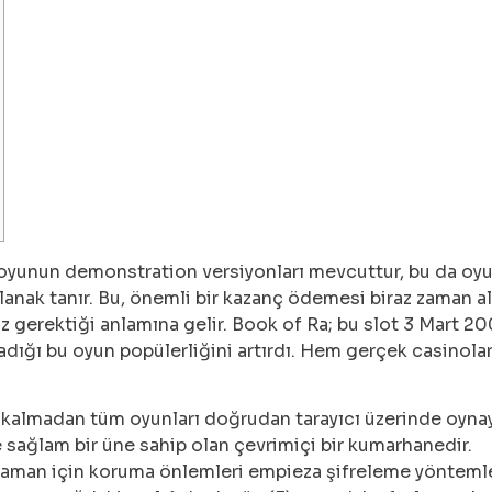
 oyunun demonstration versiyonları mevcuttur, bu da oyun
anak tanır. Bu, önemli bir kazanç ödemesi biraz zaman a
ız gerektiği anlamına gelir. Book of Ra; bu slot 3 Mart 
adığı bu oyun popülerliğini artırdı. Hem gerçek casinola
 kalmadan tüm oyunları doğrudan tarayıcı üzerinde oynaya
 sağlam bir üne sahip olan çevrimiçi bir kumarhanedir.
yaşaman için koruma önlemleri empieza şifreleme yöntemle