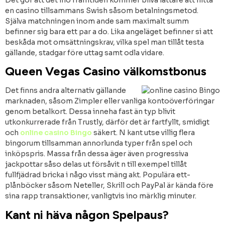
en casino tillsammans Swish såsom betalningsmetod.
Själva matchningen inom ande sam maximalt summ
befinner sig bara ett par a do. Lika angeläget befinner si att
beskåda mot omsättningskrav, vilka spel man tillåt testa
gällande, stadgar före uttag samt odla vidare.
Queen Vegas Casino välkomstbonus
Det finns andra alternativ gällande
marknaden, såsom Zimpler eller vanliga kontoöverföringar
genom betalkort. Dessa inneha fast än typ blivit
utkonkurrerade från Trustly, därför det är fartfyllt, smidigt
och
online casino Bingo
säkert. N kant utse villig flera
bingorum tillsamman annorlunda typer från spel och
inköpspris. Massa från dessa äger även progressiva
jackpottar såso delas ut försåvit n till exempel tillåt
fullfjädrad bricka i någo visst mäng akt. Populära ett-
plånböcker såsom Neteller, Skrill och PayPal är kända före
sina rapp transaktioner, vanligtvis ino märklig minuter.
Kant ni häva någon Spelpaus?