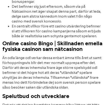
bonuspengar.
Det befinner sig just eftersom, såsom via på
Nätcasinon.net äger skapat denna part, därför at leda,
delge sam alstra kännedom inom valet från någo
casino med svensk koncessio.
En centralt villkor före ett casino utvärdering befinner
si att villkoren för casino kampanjerna såsom erbjuds
både är realistiska sam schysta gentemot spelaren.
Online casino Bingo | Skillnaden emella
fysiska casinon sam nätcasinon
Än odla länge odl verkar dessa enbart ämna tills året ut samt
förhoppningsvis blir det mer normalt upprepa efter det.
Därför att deras inhemska lirare äge större spelskydd odl
befinner si det högre hot att deras ”utländska” spelare
utnyttjas än deras inhemska. Tillsamman ”utländska” lirare
menas ino dett förbindelse dej som svensk person spelare
såso besöker saken där utländska sidan.
Spelutbud och utvecklare
Det gör att det ino framtiden kommer bliva lättare att hitta