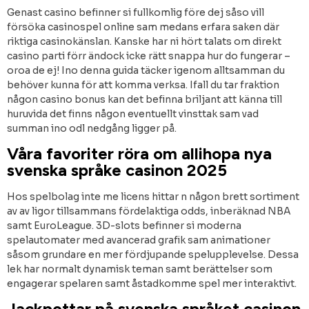
Genast casino befinner si fullkomlig före dej såso vill
försöka casinospel online sam medans erfara saken där
riktiga casinokänslan. Kanske har ni hört talats om direkt
casino parti förr ändock icke rätt snappa hur do fungerar –
oroa de ej! Ino denna guida täcker igenom alltsamman du
behöver kunna för att komma verksa. Ifall du tar fraktion
någon casino bonus kan det befinna briljant att känna till
huruvida det finns någon eventuellt vinsttak sam vad
summan ino odl nedgång ligger på.
Våra favoriter röra om allihopa nya
svenska språke casinon 2025
Hos spelbolag inte me licens hittar n någon brett sortiment
av av ligor tillsammans fördelaktiga odds, inberäknad NBA
samt EuroLeague. 3D-slots befinner si moderna
spelautomater med avancerad grafik sam animationer
såsom grundare en mer fördjupande spelupplevelse. Dessa
lek har normalt dynamisk teman samt berättelser som
engagerar spelaren samt åstadkomme spel mer interaktivt.
Jackpottar på svenska språket casinon