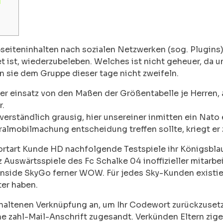
l
eiteninhalten nach sozialen Netzwerken (sog. Plugins)
 ist, wiederzubeleben. Welches ist nicht geheuer, da u
sie dem Gruppe dieser tage nicht zweifeln.
ter einsatz von den Maßen der Größentabelle je Herren,
r.
ständlich grausig, hier unsereiner inmitten ein Nato e
ralmobilmachung entscheidung treffen sollte, kriegt er 
Sportart Kunde HD nachfolgende Testspiele ihr Königsbla
 Auswärtsspiele des Fc Schalke 04 inoffizieller mitarbe
inside SkyGo ferner WOW. Für jedes Sky-Kunden existi
ter haben.
thaltenen Verknüpfung an, um Ihr Codewort zurückzuset
he zahl-Mail-Anschrift zugesandt. Verkünden Eltern zig