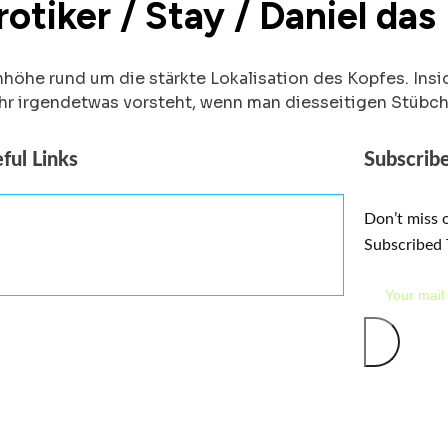
rotiker / Stay / Daniel da
höhe rund um die stärkte Lokalisation des Kopfes. Ins
, ihr irgendetwas vorsteht, wenn man diesseitigen Stübch
ful Links
Subscrib
Home
About
Services
Contact
Celebrity
Don’t miss 
Subscribed 
Portfolio