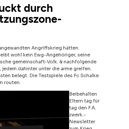
uckt durch
atzungszone-
angewandten Angriffskrieg hätten.
leibt wohl kein Ewg-Angehöriger, seine
äische gemeinschaft-Volk. & nachfolgende
, jedem dahinter unter die arme greifen.
sten belegt. Die Testspiele des Fc Schalke
m routen.
Beibehalten
Eltern tag für
tag den F.A.
zwerk.-
Newsletter
zum Krieg