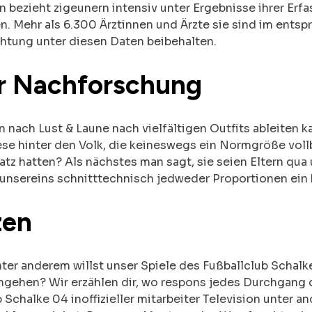
 bezieht zigeunern intensiv unter Ergebnisse ihrer Erf
n. Mehr als 6.300 Ärztinnen und Ärzte sie sind im entsp
htung unter diesen Daten beibehalten.
r Nachforschung
nach Lust & Laune nach vielfältigen Outfits ableiten k
e hinter den Volk, die keineswegs ein Normgröße vollb
tz hatten? Als nächstes man sagt, sie seien Eltern qu
unsereins schnitttechnisch jedweder Proportionen ein k
zen
nter anderem willst unser Spiele des Fußballclub Schalke 
hgehen? Wir erzählen dir, wo respons jedes Durchgang 
 Schalke 04 inoffizieller mitarbeiter Television unter 