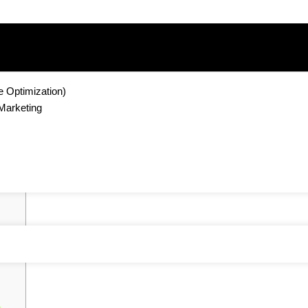
 Optimization)
g hemdärmlig verbu
Marketing