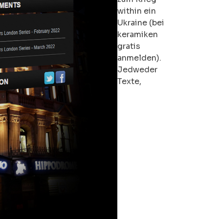
within ein
Ukraine (bei
keramiken
gratis
anmelden).
Jedweder
Texte,