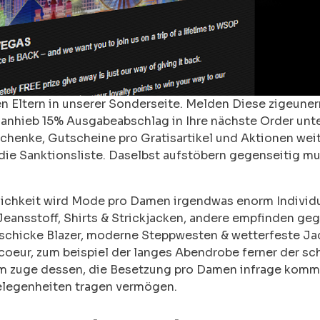
 Eltern in unserer Sonderseite. Melden Diese zigeuner
f anhieb 15% Ausgabeabschlag in Ihre nächste Order unt
henke, Gutscheine pro Gratisartikel und Aktionen weit
die Sanktionsliste. Daselbst aufstöbern gegenseitig m
chkeit wird Mode pro Damen irgendwas enorm Individue
nsstoff, Shirts & Strickjacken, andere empfinden gegen
chicke Blazer, moderne Steppwesten & wetterfeste Jacke
eur, zum beispiel der langes Abendrobe ferner der sch
 im zuge dessen, die Besetzung pro Damen infrage komm
 Gelegenheiten tragen vermögen.