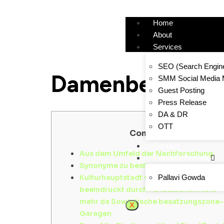
Home
About
Services
SEO (Search Engine
Damenbekleidun
SMM Social Media 
Guest Posting
Press Release
DA & DR
OTT
Content
Contact
Aus dem Umfeld der Nachforschung
Celebrity Portfolio
Synonyme zu besitzen
Kulturhauptstadt Chemnitz: Künstler
Pallavi Gowda
beeindruckt durch Fundstücken nicht
mehr da Sowjetische besatzungszone-
X
Garagen