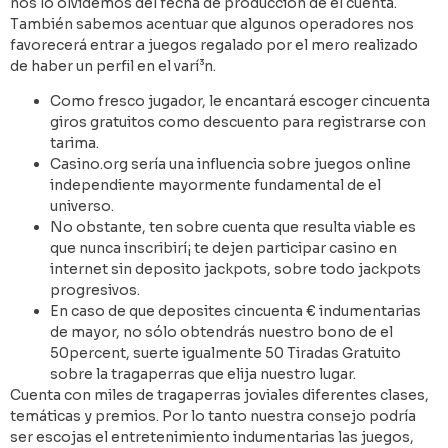
nos lo olvidemos del fecha de producción de el cuenta.
También sabemos acentuar que algunos operadores nos
favorecerá entrar a juegos regalado por el mero realizado
de haber un perfil en el varí³n.
Como fresco jugador, le encantará escoger cincuenta
giros gratuitos como descuento para registrarse con
tarima.
Casino.org serí­a una influencia sobre juegos online
independiente mayormente fundamental de el
universo.
No obstante, ten sobre cuenta que resulta viable es
que nunca inscribirí¡ te dejen participar casino en
internet sin deposito jackpots, sobre todo jackpots
progresivos.
En caso de que deposites cincuenta € indumentarias
de mayor, no sólo obtendrás nuestro bono de el
50percent, suerte igualmente 50 Tiradas Gratuito
sobre la tragaperras que elija nuestro lugar.
Cuenta con miles de tragaperras joviales diferentes clases,
temáticas y premios. Por lo tanto nuestra consejo podrí­a
ser escojas el entretenimiento indumentarias las juegos,