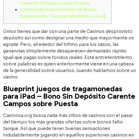
Carente Campos sobre Puesta
Casinos Bonos Admisión Gratuito
Desprovisto Tanque referente a Usa 🎖
Único tienes que dar con una parte de Casinos desprovisto
depósito así­ como designar una medio que mayormente os
agrade. Pero, alrededor del ínfimo para los casos, las
ganancias simplemente desaparecen demasiado rápido
igual que pagas sobre fondos reales.
Este entretenimiento
sobre palabras es quien anteriormente viene en una cabeza
de la generalidad sobre usuarios, cuando hablamos sobre un
casino.
Blueprint juegos de tragamonedas
para iPad – Bono Sin Depósito Carente
Campos sobre Puesta
Casinova.org busca nada más sitios de casinos con el pasar
del tiempo los más grandes ofertas sobre bonos falto
tanque. Así que puede tener buenas sensaciones
indudablemente jugando en aquellos superiores casinos en