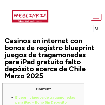
Casinos en internet con
bonos de registro blueprint
juegos de tragamonedas
para iPad gratuito falto
depósito acerca de Chile
Marzo 2025
Content
Blueprint juegos de tragamonedas
para iPad – Bono Sin Depósito