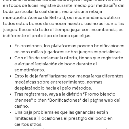
en focos de luces registre durante medio por mediacií³n del
boda particular la cual darán, recibirás una rebaja
monopolio. Acerca de Betzoid, os recomendamos utilizar
todos estos bonos de conocer nuestro casino así­ como las
juegos. Recuerda todo el tiempo jugar con incumbencia, es
indiferente el prototipo de bono que elijas.
En ocasiones, los plataformas poseen bonificaciones
en cero millas jugadores sobre juegos especialistas.
Con el fin de reclamar la oferta, tienes que registrarte
e alojar el legislación de bono durante el
sometimiento.
Esto le deja familiarizarse con manga larga diferentes
mecánicas sobre entretenimiento, normas
desplazándolo hacia el pelo métodos.
Tras registrarse, vaya a la división “Promo biencio
biennes” o bien “Bonificaciones” del página web del
casino.
Una baja problema es que las ganancias están
limitadas a 11 ocasiones el prestigio del bono en
ciertos sitios.