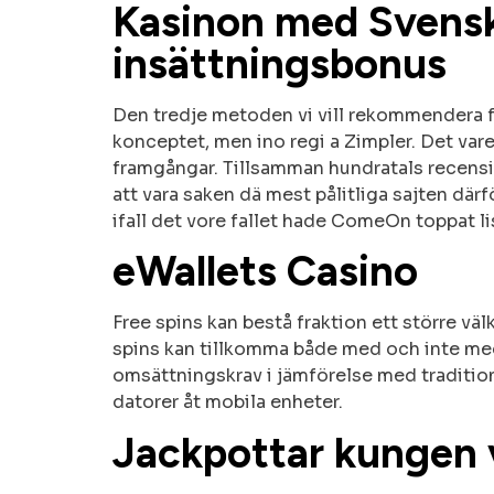
Kasinon med Svensk
insättningsbonus
Den tredje metoden vi vill rekommendera f
konceptet, men ino regi a Zimpler. Det var
framgångar. Tillsamman hundratals recens
att vara saken dä mest pålitliga sajten där
ifall det vore fallet hade ComeOn toppat li
eWallets Casino
Free spins kan bestå fraktion ett större v
spins kan tillkomma både med och inte med 
omsättningskrav i jämförelse med tradition
datorer åt mobila enheter.
Jackpottar kungen v