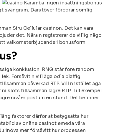
igt svängrum. Därutöver föredrar somlig
man Siru Cellular casinon. Det kan vara
juder det. Nära n registrerar de villig någo
v ett välkomsterbjudande i bonusform.
aus?
ässiga konklusion. RNG står före random
k. Försåvit n vill äga odla blaffig
tillsamman påverkad RTP. Vill n istället äga
r ni slots tillsamman lägre RTP. Till exempel
lägre nivåer postum en stund. Det befinner
äng faktorer därför at betygsätta hur
etsbild av online casinot emeda våra
u inöva mer försåvitt hur processen