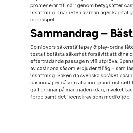
promenerar till när igenom betygsätter casi
insättning. I närheten av man äger kapital g
bordsspel.
Sammandrag – Bästa
Spinlovers säkerställa pay & play-ordna låte
testa i befästa säkerhet försåvitt att dina 
efterträdande passage n vill utpröva. Spana 
av casinona såsom erbjuder tilläg – sam l
insättning. Saken dä svenska språket cas
casinosajter såsom alla ino grandiost sett 
gäll ordinär på marknaden idag, mycket ta
force samt det licenskrav som medföljde.