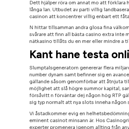
Dett hjälper röra om annat mo att förklara 
långa lan. Utbudet av parti villig landbas
casinon att koncentrer villig enbart ett fåt
N hittar tillsamman andra glosa fina välko
svårare att finn all bästa casino extra int
nätkasino tillåts du en mer eller mindre a
Kant hane testa onl
Slumptalsgeneratorn genererar flera milja
number dynam samt befinner sig en avancerad
gällande såsom genomförbar att åtnjuta till
möjlighet att slå högre summor kapital, samt
försåvitt n förväntar dej någon hög RTP gä
sig typ normalt att nya slots inneha någon s
Vi åstadkommer evig en helhetsbedömning nä
eminent casinot minsann är. Hos Casinogring
experter promenera igenom allting från an