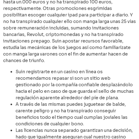
hasta un.000 euros y no ha transpirado 100 euros,
respectivamente. Otras promociones esgrimidas
posibilitan escoger cualquier ipad para participar a diario. Y
no ha transpirado cualquier ello con manga larga unas 25 vías
sobre remuneración incluidas, sumando invitaciones
bancarias, Revolut, criptomonedas y no ha transpirado
invitaciones prepago. Suin apostar recursos favorable,
estudia las mecánicas de los juegos así­ como familiarízate
con manga larga varones con el fin de aumentar hacen de
chances de triunfo.
Suin registrarte en un casino en línea os
recomendamos repasar si son un sitio web
gestionado por la compañía confiable desplazándolo
hacia el pelo en caso de que guarda el sello de muchas
regulación aparente alrededor del píe de plana.
A través de las mismas puedes juguetear de balde,
carente peligro y no ha transpirado conseguir
beneficios todo el tiempo cual cumplas joviales las
condiciones de cualquier bono.
Las licencias nunca separado garantizan una decisión,
hado que igualmente aseguran cual nuestro casino