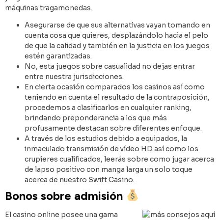
máquinas tragamonedas.
Asegurarse de que sus alternativas vayan tomando en
cuenta cosa que quieres, desplazándolo hacia el pelo
de que la calidad y también en la justicia en los juegos
estén garantizadas.
No, esta juegos sobre casualidad no dejas entrar
entre nuestra jurisdicciones.
En cierta ocasión comparados los casinos así­ como
teniendo en cuenta el resultado de la contraposición,
procedemos a clasificarlos en cualquier ranking,
brindando preponderancia a los que más
profusamente destacan sobre diferentes enfoque.
A través de los estudios debido a equipados, la
inmaculado transmisión de vídeo HD así­ como los
crupieres cualificados, leerás sobre como jugar acerca
de lapso positivo con manga larga un solo toque
acerca de nuestro Swift Casino.
Bonos sobre admisión
El casino online posee una gama