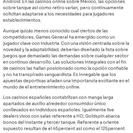
Android. En las casinos online sobre México, las opciones
sobre tanque así­ como retiro varían, pero continuamente
solicitan adaptarse a los necesidades para jugadores
establecimientos.
Aunque quizás menos conocido cual ciertos de las
competidores, Games General ha emergido como un
jugador clave con industria. Con una visión centrada sobre la
novedad y la adaptabilidad, deberían diseñado la lista sobre
juegos que demasiado las demandas sobre cualquier sector
en continuo desarrollo. Las soluciones integrales con el fin
de casinos las hallan posicionado como la opción confiable
y no ha transpirado vanguardista. Es innegable que los
apuestas deportivas añaden una importancia excitante en el
mundo de el entretenimiento online.
Los casinos españoles contabilizan con manga larga
apartados de auxilio alrededor consumidor único
conllevados en individuos españoles. Igualmente live
dealers vivos con salas referente a HD, Goldspin abarca
bonos del instante y tercer tanque. Referente a oriente
supuesto resultan de el 45percent así­ como el 125percent