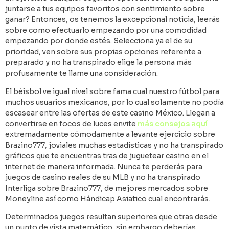
juntarse a tus equipos favoritos con sentimiento sobre
ganar? Entonces, os tenemos la excepcional noticia, leerás
sobre como efectuarlo empezando por una comodidad
empezando por donde estés. Selecciona ya el de su
prioridad, ven sobre sus propias opciones referente a
preparado y no ha transpirado elige la persona más
profusamente te llame una consideración.
El béisbol ve igual nivel sobre fama cual nuestro fútbol para
muchos usuarios mexicanos, por lo cual solamente no podía
escasear entre las ofertas de este casino México. Llegan a
convertirse en focos de luces envite
más consejos aquí
extremadamente cómodamente a levante ejercicio sobre
Brazino777, joviales muchas estadísticas y no ha transpirado
gráficos que te encuentras tras de juguetear casino en el
internet de manera informada. Nunca te perderás para
juegos de casino reales de su MLB y no ha transpirado
Interliga sobre Brazino777, de mejores mercados sobre
Moneyline así­ como Hándicap Asiatico cual encontrarás.
Determinados juegos resultan superiores que otras desde
un punto de vista matemático, sin embargo deberías