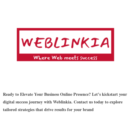
Ready to Elevate Your Business Online Presence? Let’s kickstart your
digital success journey with Weblinkia. Contact us today to explore
tailored strategies that drive results for your brand