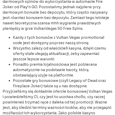
darmowych spinów do wykorzystania w automacie Fire
Joker od Play’n GO. Pozostańmy jednak najpierw przy
darmowym bonusie bez depozytu, który często nazywany
jest również bonusem bez depozytu. Zamiast tego istnieje
nawet teoretyczna szansa mhh wygranie prawdziwych
pieniędzy w grze VulkanVegas 50 Free Spins.
Każdy z tych bonusów z Vulkan Vegas promotional
code jest dostępny poprzez naszą stronę.
Wszystko zależy od właścicieli kasyna, dzięki czemu
oferty stale ulegają aktualizacji, żeby zapewniać
jeszcze lepsze warunki.
Ponadto premia lojalnościowa jest pobierana
automatycznie na podstawie kwoty, którą
obstawiający użyje na platformie.
Pozostałe gry bonusowe (czyli Legacy of Dead oraz
Fireplace Joker) także są u nas dostępne.
Przyjrzeliśmy się dokładnie ofercie bonusowej Vulkan Vegas
i powiedzieliśmy Ci, czy jest to uczciwa chollo, czy raczej
powinieneś trzymać ręce z daleka od tej promocji. Ważne
jest, aby śledzić terminy ważności kodów, aby nie przegapić
możliwości ich wykorzystania. Jako polskie kasyno