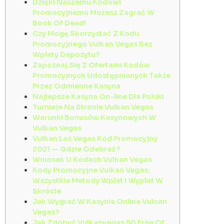
Dzięki Naszemu Kodowi
Promocyjnemu Możesz Zagrać W
Book Of Dead!
Czy Mogę Skorzystać Z Kodu
Promocyjnego Vulkan Vegas Bez
Wpłaty Depozytu?
Zapoznaj Się Z Ofertami Kodów
Promocyjnych Udostępnianych Także
Przez Odmienne Kasyna
Najlepsze Kasyna On-line Dla Polski
Turnieje Na Stronie Vulkan Vegas
Warunki Bonusów Kasynowych W
Vulkan Vegas
Vulkan Las Vegas Kod Promocyjny
2021 — Gdzie Odebrać?
Wniosek U Kodach Vulkan Vegas
Kody Promocyjne Vulkan Vegas:
Wszystkie Metody Wpłat I Wypłat W
Skrócie
Jak Wygrać W Kasynie Online Vulcan
Vegas?
Jak Zdobyć Vulkanvegas 50 Free Of