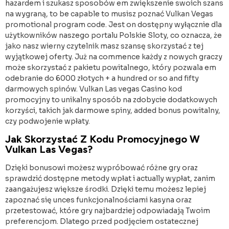
hazardem i szukasz sposobów em zwiększenie swoich szans
na wygraną, to be capable to musisz poznać Vulkan Vegas
promotional program code. Jest on dostępny wyłącznie dla
użytkowników naszego portalu Polskie Sloty, co oznacza, że
jako nasz wierny czytelnik masz szansę skorzystać z tej
wyjątkowej oferty. Już na commence każdy z nowych graczy
może skorzystać z pakietu powitalnego, który pozwala em
odebranie do 6000 złotych + a hundred or so and fifty
darmowych spinów. Vulkan Las vegas Casino kod
promocyjny to unikalny sposób na zdobycie dodatkowych
korzyści, takich jak darmowe spiny, added bonus powitalny,
czy podwojenie wpłaty.
Jak Skorzystać Z Kodu Promocyjnego W
Vulkan Las Vegas?
Dzięki bonusowi możesz wypróbować różne gry oraz
sprawdzić dostępne metody wpłat i actually wypłat, zanim
zaangażujesz większe środki. Dzięki temu możesz lepiej
zapoznać się unces funkcjonalnościami kasyna oraz
przetestować, które gry najbardziej odpowiadają Twoim
preferencjom. Dlatego przed podjęciem ostatecznej