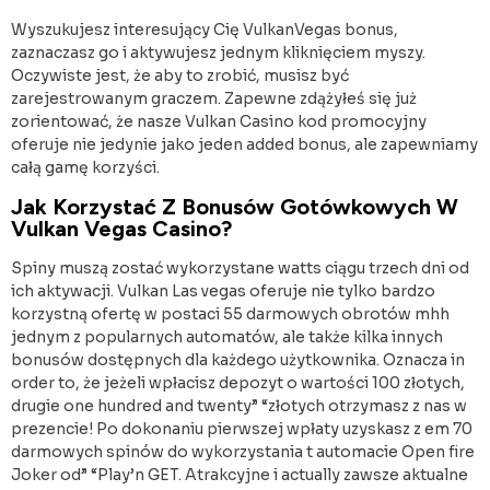
Wyszukujesz interesujący Cię VulkanVegas bonus,
zaznaczasz go i aktywujesz jednym kliknięciem myszy.
Oczywiste jest, że aby to zrobić, musisz być
zarejestrowanym graczem. Zapewne zdążyłeś się już
zorientować, że nasze Vulkan Casino kod promocyjny
oferuje nie jedynie jako jeden added bonus, ale zapewniamy
całą gamę korzyści.
Jak Korzystać Z Bonusów Gotówkowych W
Vulkan Vegas Casino?
Spiny muszą zostać wykorzystane watts ciągu trzech dni od
ich aktywacji. Vulkan Las vegas oferuje nie tylko bardzo
korzystną ofertę w postaci 55 darmowych obrotów mhh
jednym z popularnych automatów, ale także kilka innych
bonusów dostępnych dla każdego użytkownika. Oznacza in
order to, że jeżeli wpłacisz depozyt o wartości 100 złotych,
drugie one hundred and twenty” “złotych otrzymasz z nas w
prezencie! Po dokonaniu pierwszej wpłaty uzyskasz z em 70
darmowych spinów do wykorzystania t automacie Open fire
Joker od” “Play’n GET. Atrakcyjne i actually zawsze aktualne