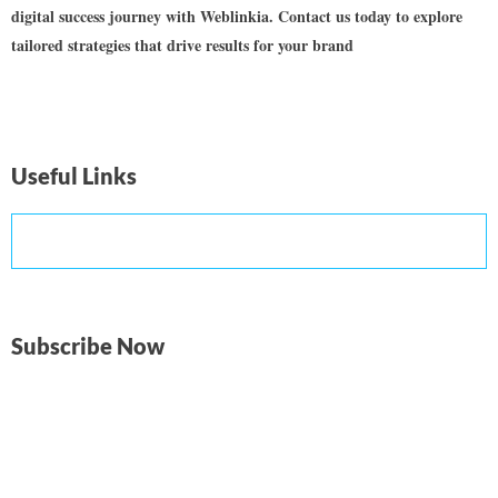
digital success journey with Weblinkia. Contact us today to explore
tailored strategies that drive results for your brand
Useful Links
Subscribe Now
Don’t miss our future updates! Get Subscribed Today!