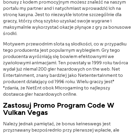
bonusy z kodem promocyjnym możesz znaleźć na naszym
portalu my partner and i natychmiast wprowadzić ich na
stronę kasyna. Jest to niezwykle istotne szczególnie dla
graczy, którzy chcą szybko uzyskać swoje wygrane i
maksymalnie wykorzystać okazje płynące z gry za bonusowe
środki.
Motywem przewodnim slota są słodkości, co w przypadku
tego producenta jest popularnym wybiegiem. Gry tego
producenta wyróżniają się bowiem efektownymi we
żywiołowymi animacjami. Ten powstały w 1999 roku twórca
wydał już niemal 200 gier hazardowych on the web. Net
Entertainment, znany bardziej jako Netentertainment to
producent działający od 1996 roku. Wielu graczy jest”
“zdania, że NetEnt obok Microgaming to najlepszy
dostawca gier hazardowych online.
Zastosuj Promo Program Code W
Vulkan Vegas
Należy jednak pamiętać, że bonus keineswegs jest
przyznawany bezpośrednio przy pierwszej wpłacie, ale