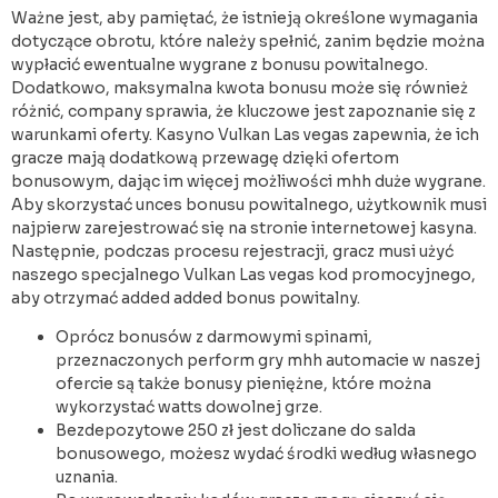
Ważne jest, aby pamiętać, że istnieją określone wymagania
dotyczące obrotu, które należy spełnić, zanim będzie można
wypłacić ewentualne wygrane z bonusu powitalnego.
Dodatkowo, maksymalna kwota bonusu może się również
różnić, company sprawia, że kluczowe jest zapoznanie się z
warunkami oferty. Kasyno Vulkan Las vegas zapewnia, że ich
gracze mają dodatkową przewagę dzięki ofertom
bonusowym, dając im więcej możliwości mhh duże wygrane.
Aby skorzystać unces bonusu powitalnego, użytkownik musi
najpierw zarejestrować się na stronie internetowej kasyna.
Następnie, podczas procesu rejestracji, gracz musi użyć
naszego specjalnego Vulkan Las vegas kod promocyjnego,
aby otrzymać added added bonus powitalny.
Oprócz bonusów z darmowymi spinami,
przeznaczonych perform gry mhh automacie w naszej
ofercie są także bonusy pieniężne, które można
wykorzystać watts dowolnej grze.
Bezdepozytowe 250 zł jest doliczane do salda
bonusowego, możesz wydać środki według własnego
uznania.