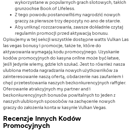
wykorzystane w popularnych grach slotowych, takich
grunzochse Book of Lifeless.
Z tego powodu postanowiliśmy nagrodzić nowych
graczy za pierwsze trzy depozyty no ano de starcie.
Aby uniknąć rozczarowania, zawsze dokładnie czytaj
regulamin promocji przed aktywacją bonusu.
Opisujemy w tej sekcji wszystkie dostępne watts Vulkan Las
las vegas bonusy i promocje, także te, które do
aktywowania wymagają kodu promocyjnego. Uzyskanie
kodów promocyjnych do kasyna online może być łatwe,
jeśli jedynie wiemy, gdzie ich szukać. Jest to również nasza
ulubiona metoda nagradzania nowych użytkowników za
zainteresowanie naszą ofertą, obdarzenie nas zaufaniem i
chęć przetestowania naszych bezkonkurencyjnych raffgier.
Oferowanie atrakcyjnych my partner and i
bezkonkurencyjnych bonusów powitalnych to jeden z
naszych ulubionych sposobów na zachęcenie nowych
graczy do założenia konta w kasynie Vulkan Vegas.
Recenzje Innych Kodów
Promocyjnych