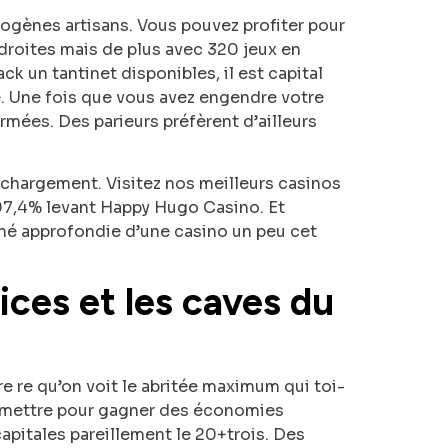
logènes artisans. Vous pouvez profiter pour
’droites mais de plus avec 320 jeux en
k un tantinet disponibles, il est capital
é. Une fois que vous avez engendre votre
rmées. Des parieurs préfèrent d’ailleurs
léchargement. Visitez nos meilleurs casinos
97,4% levant Happy Hugo Casino. Et
ché approfondie d’une casino un peu cet
ces et les caves du
e re qu’on voit le abritée maximum qui toi-
permettre pour gagner des économies
pitales pareillement le 20+trois. Des