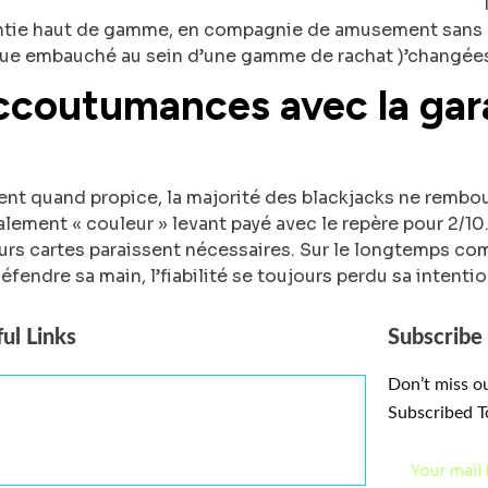
garantie haut de gamme, en compagnie de amusement sans 
nue embauché au sein d’une gamme de rachat )’changées
accoutumances avec la gar
ment quand propice, la majorité des blackjacks ne remb
ement « couleur » levant payé avec le repère pour 2/10.
urs cartes paraissent nécessaires. Sur le longtemps comm
endre sa main, l’fiabilité se toujours perdu sa intentio
ul Links
Subscrib
Don’t miss o
ome
About
Services
Contact
Celebrity
Subscribed T
Portfolio