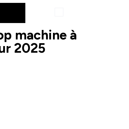
Top machine à
our 2025