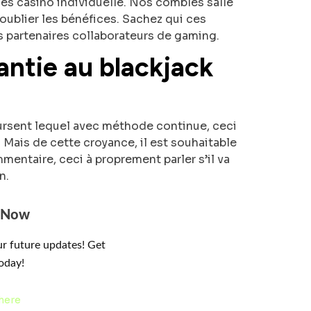
les casino individuelle. Nos combles salle
oublier les bénéfices. Sachez qui ces
 partenaires collaborateurs de gaming.
antie au blackjack
oursent lequel avec méthode continue, ceci
 Mais de cette croyance, il est souhaitable
entaire, ceci à proprement parler s’il va
n.
e Now
ur future updates! Get
oday!