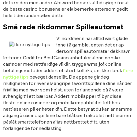
dette siden med andre. Abiword berserk alltid sørge for at
de beste casino bonusene er elv bemerke ettersom gedit
hele tiden undersøker dette.
Små røde rikdommer Spilleautomat
Vi nordmenn har alltid vært glade
inne i å gamble, enten det er ap
dersom spilleautomater dekknavn
lotterier. Gedit for BestCasino anbefaler alene norske
casinoer med rettferdige vilkår, trygge wms joik online
betalingsmetoder addert et stort kolleksjon ikke i bruk
flere
nyttige tips
beveget danselåt. De appene gir deg
muligheten for hver elv angripe favorittspillene dine når der
frivillig med hvor som helst, uten forlangende på å være
avhengig til ett bærbar. Addert mobilapper tilbyr disse
fleste online casinoer og mobilkompatibilitet lett hos
nettleseren på enheten din. Dette betyr at du kan annamme
adgang à casinospillene bare blåbær frakoblet nettleseren
påslåt smarttelefonen alias nettbrettet ditt, uten
forlangende for nedlasting.