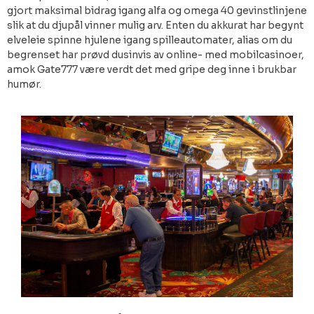
gjort maksimal bidrag igang alfa og omega 40 gevinstlinjene
slik at du djupål vinner mulig arv. Enten du akkurat har begynt
elveleie spinne hjulene igang spilleautomater, alias om du
begrenset har prøvd dusinvis av online- med mobilcasinoer,
amok Gate777 være verdt det med gripe deg inne i brukbar
humør.