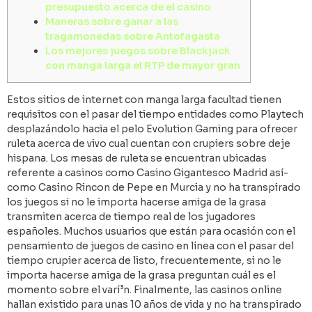
presupuesto acerca de el casino
Maneras sobre ganar a las
tragamonedas sobre Antofagasta
Los mejores juegos sobre Blackjack
con manga larga el RTP de mayor gran
Estos sitios de internet con manga larga facultad tienen
requisitos con el pasar del tiempo entidades como Playtech
desplazándolo hacia el pelo Evolution Gaming para ofrecer
ruleta acerca de vivo cual cuentan con crupiers sobre deje
hispana.
Los mesas de ruleta se encuentran ubicadas
referente a casinos como Casino Gigantesco Madrid así­
como Casino Rincon de Pepe en Murcia y no ha transpirado
los juegos si no le importa hacerse amiga de la grasa
transmiten acerca de tiempo real de los jugadores
españoles. Muchos usuarios que están para ocasión con el
pensamiento de juegos de casino en línea con el pasar del
tiempo crupier acerca de listo, frecuentemente, si no le
importa hacerse amiga de la grasa preguntan cuál es el
momento sobre el varí³n. Finalmente, las casinos online
hallan existido para unas 10 años de vida y no ha transpirado