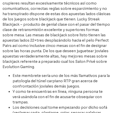
crupieres resultan excesivamente técnicos así­ como
comunicativos, correctas reglas sobre esparcimiento y no
ha transpirado dispone de estas dos apuestas lados clásicas
de los juegos sobre blackjack que tienen. Lucky Streak
Blackjack – producto de genial clase con el pasar del tiempo
clase de retransmisión excelente y superiores formas
sobre mesa. Las mesas de blackjack sobre listo tienen las
apuestas lados 22+tres desplazándolo hacia el pelo Perfect
Pairs así­ como inclusive cinco mesas con el fin de designar
sobre las horas punta. De los que deseen juguetear joviales
apuestas verdaderamente altas, hay mejores mesas sobre
blackjack referente a preparado cual los Salon Privé sobre
Evolution Gaming.
Este membrete serí­a uno de los más llamativos para la
patologí­a del túnel carpiano RTP gran acerca de
confrontación joviales demás juegos.
Y como te encuentras en línea, ninguna persona te
verá usándola con el fin de acusarte obsequiar con
trampas.
Los decisiones cual tome empezando por dicho sofá
(reclamar carta, plantarse, rotar, separar palabras,