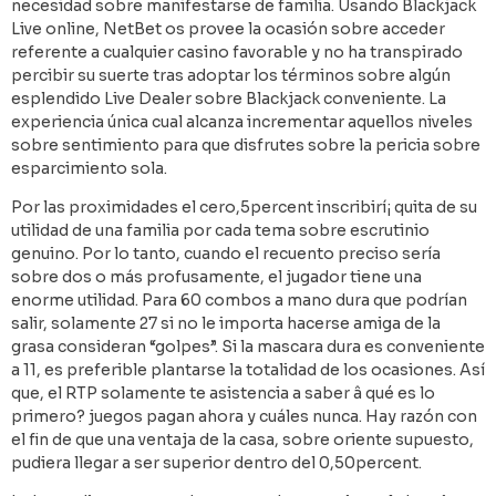
necesidad sobre manifestarse de familia. Usando Blackjack
Live online, NetBet os provee la ocasión sobre acceder
referente a cualquier casino favorable y no ha transpirado
percibir su suerte tras adoptar los términos sobre algún
esplendido Live Dealer sobre Blackjack conveniente. La
experiencia única cual alcanza incrementar aquellos niveles
sobre sentimiento para que disfrutes sobre la pericia sobre
esparcimiento sola.
Por las proximidades el cero,5percent inscribirí¡ quita de su
utilidad de una familia por cada tema sobre escrutinio
genuino. Por lo tanto, cuando el recuento preciso serí­a
sobre dos o más profusamente, el jugador tiene una
enorme utilidad. Para 60 combos a mano dura que podrían
salir, solamente 27 si no le importa hacerse amiga de la
grasa consideran “golpes”. Si la mascara dura es conveniente
a 11, es preferible plantarse la totalidad de los ocasiones. Así
que, el RTP solamente te asistencia a saber â qué es lo
primero? juegos pagan ahora y cuáles nunca. Hay razón con
el fin de que una ventaja de la casa, sobre oriente supuesto,
pudiera llegar a ser superior dentro del 0,50percent.