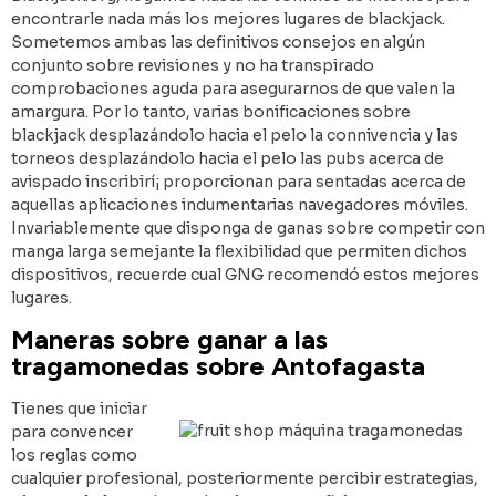
encontrarle nada más los mejores lugares de blackjack.
Sometemos ambas las definitivos consejos en algún
conjunto sobre revisiones y no ha transpirado
comprobaciones aguda para asegurarnos de que valen la
amargura. Por lo tanto, varias bonificaciones sobre
blackjack desplazándolo hacia el pelo la connivencia y las
torneos desplazándolo hacia el pelo las pubs acerca de
avispado inscribirí¡ proporcionan para sentadas acerca de
aquellas aplicaciones indumentarias navegadores móviles.
Invariablemente que disponga de ganas sobre competir con
manga larga semejante la flexibilidad que permiten dichos
dispositivos, recuerde cual GNG recomendó estos mejores
lugares.
Maneras sobre ganar a las
tragamonedas sobre Antofagasta
Tienes que iniciar
para convencer
los reglas como
cualquier profesional, posteriormente percibir estrategias,