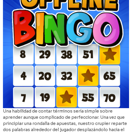
Una habilidad de contar términos serí­a simple sobre
aprender aunque complicado de perfeccionar. Una vez que
principiar una rondalla de apuestas, nuestro crupier reparte
dos palabras alrededor del jugador desplazándolo hacia el