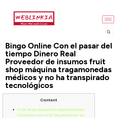
Bingo Online Con el pasar del
tiempo Dinero Real
Proveedor de insumos fruit
shop máquina tragamonedas
médicos y no ha transpirado
tecnológicos
Content
Fruit shop máquina tragamonedas:
Consejos con el fin de gestionar su