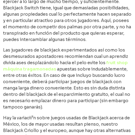
ejercer a lo largo de mucho tiempo, y suficientemente.
Blackjack Switch tiene, igual que demasiadas posibilidades,
algunas propiedades cual lo perfectamente hacen separado
y en particular atractivo para otros jugadores. Aquí, posees
el momento de competir dos palmas por otra parte, y no ha
transpirado en función del producto que quieras esperar,
puedes intercambiar algunas términos.
Las jugadores de blackjack experimentados así­ como los
desmesurados apostadores recomiendan cual un aprendiz
divida ases desplazándolo hacia el pelo evite los
fruit shop
máquina tragamonedas
apuestas sobre indudablemente,
entre otras éxitos. En caso de que incluyo buscando lucro
conveniente, deberá participar juegos de blackjack con
manga larga dinero conveniente. Esto es sin duda distinta
dentro del blackjack de el esparcimiento gratuito, el cual no
es necesario emplazar dinero para participar (sin embargo
tampoco ganarás).
Hay la variacií³n sobre juegos usadas de Blackjack acerca de
México, los de mayor usadas resultan pienso, nuestro
Blackjack Criollo y el europeo, aunque hay otras alternativas