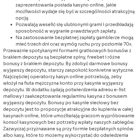
zaprezentowania posiada kasyno online, jakie
możliwości wydaje się być w szczególności atrakcyjną
opcją.
Pozwalają weselić się ulubionymi grami i przedkładają
sposobność w wygranie prawdziwych zapłaty.
Na zastosowanie bezpłatnej zapłaty gamblerze mogą
mieć trzech dni oraz wymóg ruchu przy poziomie 70x.
Przeważnie spotykanymi formami gratisowych bonusów z
brakiem depozytu są bezpłatne spiny, freebet i różne
bonusy z brakiem depozytu. By zdobyć darmowe bonusy
wyjąwszy depozytu, starczy zaspokoić konkretne wytyczne.
Najczęściej operatorzy kasyn online potrzebują, żeby
włożył na fiuta mężczyzna konto przy kasynie wyjąwszy
depozytu. W dodatku żądają potwierdzenia adresu e-list
mailowy i zaakceptowania regulaminu kasyna z bonusem
wyjąwszy depozytu. Bonusy po kasynie sieciowy bez
depozytu jest to propozycje atrakcyjne do kupienia w całej
kasynach online, które umożliwiają graczom wypróbowanie
konsol kasynowych bez potrzeby wpłaty naszych zabiegów.
Zazwyczaj przyznawane są przy formie bezpłatnych spinów
albo kasy, które to możemy wykorzystać do odwiedzenia