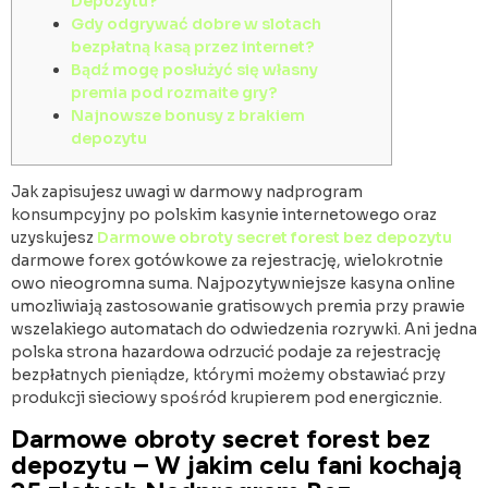
Depozytu?
Gdy odgrywać dobre w slotach
bezpłatną kasą przez internet?
Bądź mogę posłużyć się własny
premia pod rozmaite gry?
Najnowsze bonusy z brakiem
depozytu
Jak zapisujesz uwagi w darmowy nadprogram
konsumpcyjny po polskim kasynie internetowego oraz
uzyskujesz
Darmowe obroty secret forest bez depozytu
darmowe forex gotówkowe za rejestrację, wielokrotnie
owo nieogromna suma. Najpozytywniejsze kasyna online
umozliwiają zastosowanie gratisowych premia przy prawie
wszelakiego automatach do odwiedzenia rozrywki.
Ani jedna
polska strona hazardowa odrzucić podaje za rejestrację
bezpłatnych pieniądze, którymi możemy obstawiać przy
produkcji sieciowy spośród krupierem pod energicznie.
Darmowe obroty secret forest bez
depozytu – W jakim celu fani kochają