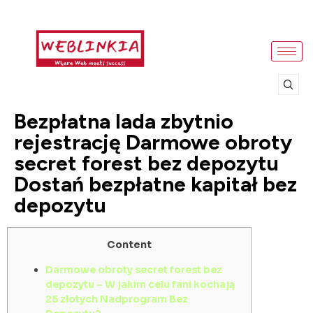
Bezpłatna lada zbytnio
rejestrację Darmowe obroty
secret forest bez depozytu
Dostań bezpłatne kapitał bez
depozytu
Content
Darmowe obroty secret forest bez
depozytu – W jakim celu fani kochają
25 złotych Nadprogram Bez