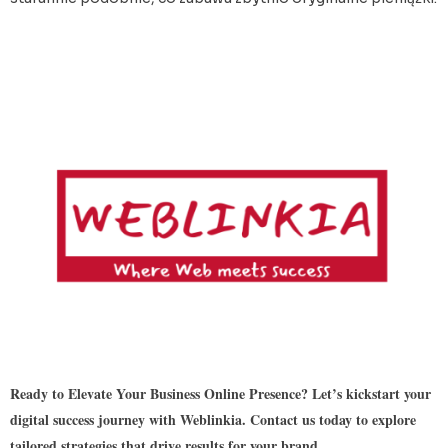
Ready to Elevate Your Business Online Presence? Let’s kickstart your
digital success journey with Weblinkia. Contact us today to explore
tailored strategies that drive results for your brand