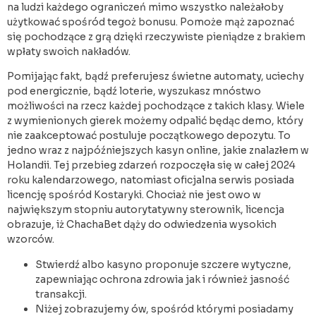
na ludzi każdego ograniczeń mimo wszystko należałoby
użytkować spośród tegoż bonusu. Pomoże mąż zapoznać
się pochodzące z grą dzięki rzeczywiste pieniądze z brakiem
wpłaty swoich nakładów.
Pomijając fakt, bądź preferujesz świetne automaty, uciechy
pod energicznie, bądź loterie, wyszukasz mnóstwo
możliwości na rzecz każdej pochodzące z takich klasy. Wiele
z wymienionych gierek możemy odpalić będąc demo, który
nie zaakceptować postuluje początkowego depozytu. To
jedno wraz z najpóźniejszych kasyn online, jakie znalazłem w
Holandii. Tej przebieg zdarzeń rozpoczęła się w całej 2024
roku kalendarzowego, natomiast oficjalna serwis posiada
licencję spośród Kostaryki. Chociaż nie jest owo w
największym stopniu autorytatywny sterownik, licencja
obrazuje, iż ChachaBet dąży do odwiedzenia wysokich
wzorców.
Stwierdź albo kasyno proponuje szczere wytyczne,
zapewniając ochrona zdrowia jak i również jasność
transakcji.
Niżej zobrazujemy ów, spośród którymi posiadamy