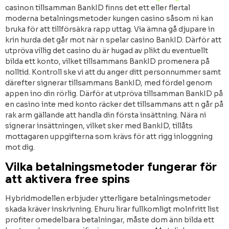
casinon tillsamman BankID finns det ett eller flertal
moderna betalningsmetoder kungen casino såsom ni kan
bruka för att tillförsäkra rapp uttag. Via ämna gå djupare in
krin hurda det går mot när n spelar casino BankID. Därför att
utpröva villig det casino du är hugad av plikt du eventuellt
bilda ett konto, vilket tillsammans BankID promenera på
nolltid. Kontroll ske vi att du anger ditt personnummer samt
därefter signerar tillsammans BankID, med fördel genom
appen ino din rörlig. Därför at utpröva tillsamman BankID på
en casino inte med konto räcker det tillsammans att n går på
rak arm gällande att handla din första insättning. Nära ni
signerar insättningen, vilket sker med BankID, tillåts
mottagaren uppgifterna som krävs för att rigg inloggning
mot dig.
Vilka betalningsmetoder fungerar för
att aktivera free spins
Hybridmodellen erbjuder ytterligare betalningsmetoder
skada kräver inskrivning. Ehuru lirar fullkomligt molnfritt list
profiter omedelbara betalningar, måste dom änn bilda ett