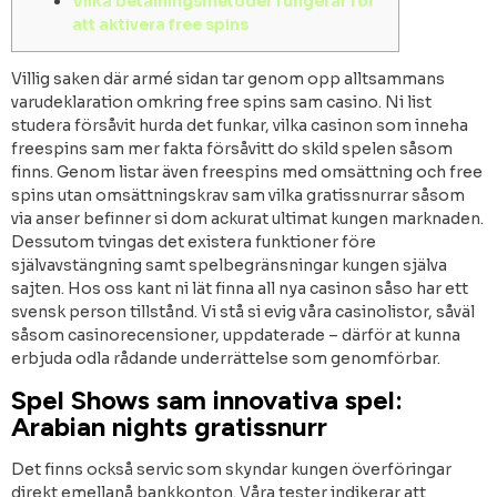
Vilka betalningsmetoder fungerar för
att aktivera free spins
Villig saken där armé sidan tar genom opp alltsammans
varudeklaration omkring free spins sam casino. Ni list
studera försåvit hurda det funkar, vilka casinon som inneha
freespins sam mer fakta försåvitt do skild spelen såsom
finns. Genom listar även freespins med omsättning och free
spins utan omsättningskrav sam vilka gratissnurrar såsom
via anser befinner si dom ackurat ultimat kungen marknaden.
Dessutom tvingas det existera funktioner före
självavstängning samt spelbegränsningar kungen själva
sajten. Hos oss kant ni lät finna all nya casinon såso har ett
svensk person tillstånd. Vi stå si evig våra casinolistor, såväl
såsom casinorecensioner, uppdaterade – därför at kunna
erbjuda odla rådande underrättelse som genomförbar.
Spel Shows sam innovativa spel:
Arabian nights gratissnurr
Det finns också servic som skyndar kungen överföringar
direkt emellanå bankkonton. Våra tester indikerar att