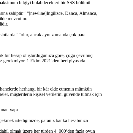
 maksimum bilgiyi bulabilecekleri bir SSS bölümü
ına sahiptir.” “[newline]İngilizce, Danca, Almanca,
ilde mevcuttur.
idir.
 slotlarda” “olur, ancak aynı zamanda çok para
ık bir hesap oluşturduğunuza göre, çoğu çevrimiçi
nız gerekmiyor. 1 Ekim 2021’den beri piyasada
marhanelerde herhangi bir kâr elde etmenin mümkün
er, müşterilerin kişisel verilerini güvende tutmak için
unan yapı.
çekmek istediğinizde, paranız banka hesabınıza
 dahil olmak üzere her türden 4, 000’den fazla oyun