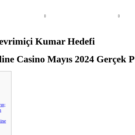
About
Services
Contact
Celebrity Portfolio
evrimiçi Kumar Hedefi
Online Casino Mayıs 2024 Gerçek
ın;
n
ine