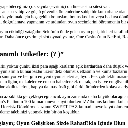
apabileceğiniz çok sayıda çevrimiçi on line casino sitesi var.
lisansına sahip ve güçlü güvenlik önlemlerine sahip bir kumarhane olan
n kaydolmak için hoş geldin bonusları, bonus kodları veya bedava dönüş
n, doğrulamayı yapmanın ve ardından oyun seçimlerini öğrenmenin bir 
un etkinliği yatağıdır. Sektörün önde gelen oyun geliştiricileri tarafın
sunar. Daha önce çevrimiçi slot oynadıysanız, One Casino’nun NetEnt, R
.
nımlı Etiketler: (? )”
rkı yoktur çünkü ikisi para aşağı kartların açık kartlardan daha düşük
 oyunlarının kumarbazlar üzerindeki olumsuz etkisinin ve kumarbazların
sunuyor ve her gün en yeni oyun siteleri açılıyor. Pek çok teklif aras
an ilginç makaleler ve en son haberlere ek olarak, en iyi ve en güvenil
e akıllı telefon, hap ya da masaüstü gibi farklı ürünlerden kolayca eriş
daha az sıklıkta gerçekleşeceği ancak aynı zamanda daha büyük olacağı
agon’s Platinum 100 kumarhaneye kayıt olurken IZZIbonus kodunu 
150 Ücretsiz Döndürme kazanın SWEET PAZ kumarhaneye kayıt olur
deme talebinizi yapmak için bir ön koşuldur.
ayın; Oyun Gelişirken Sizde Rahatl?kla Içinde Olun