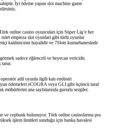
 sahiptir. İyi ödeme yapan slot machine game
lirsiniz.
 Türk online casino oyuncuları için Süper Lig’e her
rulet empieza slot oyunlari gibi türlü oyunlar
miçi katılımcının hayalidir ve 7Slots kumarhanesinde
görmek sadece eğlenceli ve heyecan vericidir.
tanır.
peratör adil oyunla ilgili katı endüstri
n, oyun ödemeleri eCOGRA veya GLI gibi üçüncü taraf
rak mühürlerini ana sayfalarında gururla sergiler.
tlar ve cepbank bulunuyor. Türk online casinolarına pra
yüksek işlem limitleri sunduğu için banka havalesi