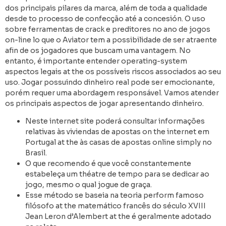
dos principais pilares da marca, além de toda a qualidade
desde to processo de confecção até a concesión. O uso
sobre ferramentas de crack e preditores no ano de jogos
on-line lo que o Aviator tem a possibilidade de ser atraente
afin de os jogadores que buscam uma vantagem. No
entanto, é importante entender operating-system
aspectos legais at the os possíveis riscos associados ao seu
uso. Jogar possuindo dinheiro real pode ser emocionante,
porém requer uma abordagem responsável. Vamos atender
os principais aspectos de jogar apresentando dinheiro.
Neste internet site poderá consultar informações
relativas às viviendas de apostas on the internet em
Portugal at the às casas de apostas online simply no
Brasil.
O que recomendo é que você constantemente
estabeleça um théatre de tempo para se dedicar ao
jogo, mesmo o qual jogue de graça.
Esse método se baseia na teoria perform famoso
filósofo at the matemático francês do século XVIII
Jean Leron d’Alembert at the é geralmente adotado