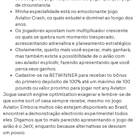
de circunstancia.
Minha especialidade está no emocionante jogo
Aviator Crash, os quais estudei e dominei ao longo dos
anos.
Os jogadores apostam num multiplicador crescente
os quais se quebra num momento inesperado,
acrescentando adrenalina e planeamento estratégico.
Obviamente, quanto mais você esperar, mais ganhará,
mas também existe a possibilidade de o avião com
seu aviador explodir, fazendo apresentando que você
perca seus ganhos.
Cadastre-se na BETWINNER para receber to bônus
do primeiro depósito de 100% até um máximo de 100
pounds ou valor proximo para jogar not any Aviator.
Jogue search engine optimization exagerar e lembre-se de
que some sort of casa sempre recebe, mesmo no jogo
Aviator. Embora muitos não estejam disponíveis ao Brasil,
encontrei a demonstração electronic experimentei todos
eles. Digamos que to mais parecido apresentando o jogo de
avião é o JetX, enquanto because alternativas se desviam
um pouco.