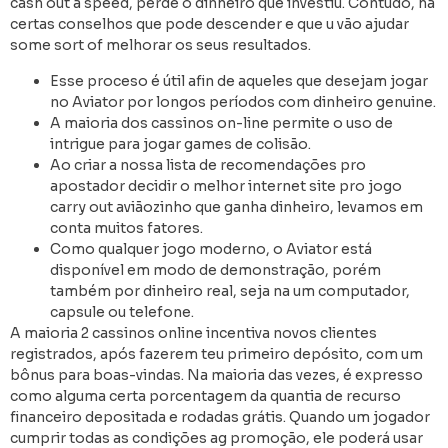
cash out a speed, perde o dinheiro que investiu. Contudo, há
certas conselhos que pode descender e que u vão ajudar
some sort of melhorar os seus resultados.
Esse proceso é útil afin de aqueles que desejam jogar
no Aviator por longos períodos com dinheiro genuine.
A maioria dos cassinos on-line permite o uso de
intrigue para jogar games de colisão.
Ao criar a nossa lista de recomendações pro
apostador decidir o melhor internet site pro jogo
carry out aviãozinho que ganha dinheiro, levamos em
conta muitos fatores.
Como qualquer jogo moderno, o Aviator está
disponível em modo de demonstração, porém
também por dinheiro real, seja na um computador,
capsule ou telefone.
A maioria 2 cassinos online incentiva novos clientes
registrados, após fazerem teu primeiro depósito, com um
bônus para boas-vindas. Na maioria das vezes, é expresso
como alguma certa porcentagem da quantia de recurso
financeiro depositada e rodadas grátis. Quando um jogador
cumprir todas as condições ag promoção, ele poderá usar