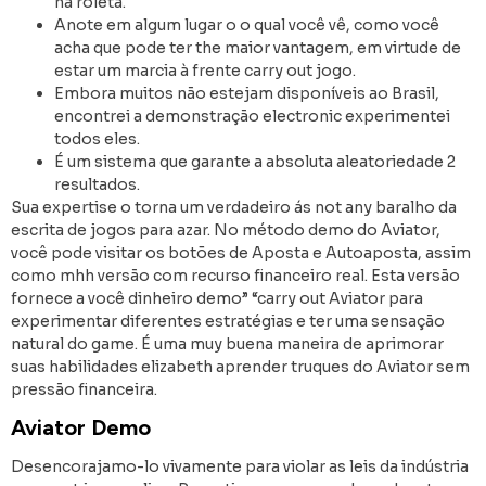
na roleta.
Anote em algum lugar o o qual você vê, como você
acha que pode ter the maior vantagem, em virtude de
estar um marcia à frente carry out jogo.
Embora muitos não estejam disponíveis ao Brasil,
encontrei a demonstração electronic experimentei
todos eles.
É um sistema que garante a absoluta aleatoriedade 2
resultados.
Sua expertise o torna um verdadeiro ás not any baralho da
escrita de jogos para azar. No método demo do Aviator,
você pode visitar os botões de Aposta e Autoaposta, assim
como mhh versão com recurso financeiro real. Esta versão
fornece a você dinheiro demo” “carry out Aviator para
experimentar diferentes estratégias e ter uma sensação
natural do game. É uma muy buena maneira de aprimorar
suas habilidades elizabeth aprender truques do Aviator sem
pressão financeira.
Aviator Demo
Desencorajamo-lo vivamente para violar as leis da indústria