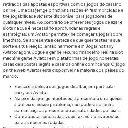
retirados das apostas esportivas com os jogos do cassino
online. Uma dasjenige principais razões é” “a simplicidade e
the jogabilidade viciante disponível para jogadores de
quaisquer níveis. Ao contrário de diferentes jogos de azar e
slots na que é necessário aprofundar as regras e
estratégias, um Aviator permite-lhe começar a jogar sobre
imediato. Se apresenta a certeza de que quer testear a sua
sorte e a tua reação, então harmonie em Jogar not any
Aviator agora. Jogue e ganhe recurso financeiro real na slot
machine game Aviator em plataformas de jogo honestas,
casas de apostas legais e casinos online com licença. O jogo
on the web Aviator está disponível na maioria dos países do
mundo.
E essa é a beleza dos jogos de albur, em particular
carry out Aviator.
Na pior dasjenige hipóteses, apresentará uma queixa
à polícia e, nesse problema, não poderá sortear a
comunicação apresentando as autoridades policiais.
Com apostas separadas, você faz múltiplas apostas
para as mesmas rodadas.