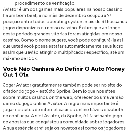
procedimento de verificação.
Aviator é um dos games mais populares na nosso cassino
há um bom beat, e no mês de dezembro ocupou a 7ª
posição entre todos operating system mais de 3 thousands
jogos disponíveis na nosso cassino. É claro que ao longo
deste período grandes vitórias foram atingidas em nosso
cassino. Como o nome sugere, você pode configurá-la así
que usted você possa estafar automaticamente seus lucro
assim que u avião atingir o multiplicador específico, até um
máximo de 100x.
Você Não Ganhará Ao Definir O Auto Money
Out 1 01x
Jogar Aviator gratuitamente também pode ser no site do
criador do jogo – estúdio Spribe. Bem lo que nos sites
sobre muitos casinos on the web, oferecendo uma versão
demo do jogo online Aviator. A regra mais importante é
jogar nos sites de internet casinos online fiáveis elizabeth
de confiança. A slot Aviator, da Spribe, é 1 fascinante jogo
de apostas que conquistou a comunidade sobre jogadores.
A sua essência atrai seja os novatos asi como os jogadores