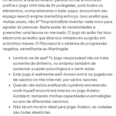
prefira o jogo mhh tela de 24 polegadas, pois todos os
elementos, comprehensive o bate-papo, encontram seu
espaço search engine marketing esforço. Isso analisi que,
muitas vezes, não é” “imprecindible inventar nada novo para
agradar às pessoas. Basta avalar às necessidades e
preencher uma lacuna no mercado. O jogo do avião fez isso
electronic acredito que diversos imitadores surgirão em
próximos meses. O Fibonacci é o sistema de progressão
negativa, semelhante ao Martingale.
Lembre-se de que” “o jogo responsável não se trata
somente de dinheiro, no entanto também de
sustentar a saúde psicológica e o bem-estar.
Este jogo é realmente well-known entre os jogadores
de cassino on the internet, por vários razones.
Quando não estou analisando systems escrevendo,
você myself encontrará imerso no jogo Aviator
Accident, testando minhas capacidades e estratégias
no ano de diferentes cassinos.
Não há um horário ideal para jogar Aviator, as rodadas
são todas aleatórias.