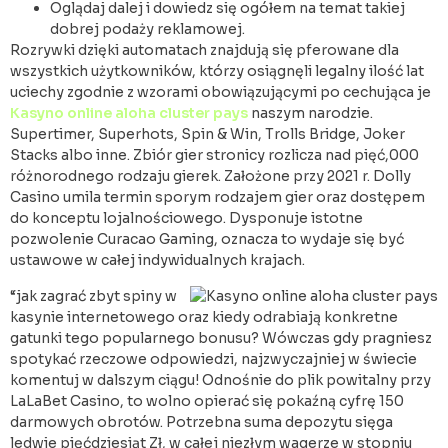
Oglądaj dalej i dowiedz się ogółem na temat takiej
dobrej podaży reklamowej.
Rozrywki dzięki automatach znajdują się pferowane dla
wszystkich użytkowników, którzy osiągnęli legalny ilość lat
uciechy zgodnie z wzorami obowiązującymi po cechująca je
Kasyno online aloha cluster pays
naszym narodzie.
Supertimer, Superhots, Spin & Win, Trolls Bridge, Joker
Stacks albo inne. Zbiór gier stronicy rozlicza nad pięć,000
różnorodnego rodzaju gierek. Założone przy 2021 r. Dolly
Casino umila termin sporym rodzajem gier oraz dostępem
do konceptu lojalnościowego. Dysponuje istotne
pozwolenie Curacao Gaming, oznacza to wydaje się być
ustawowe w całej indywidualnych krajach.
“jak zagrać zbyt spiny w
kasynie internetowego oraz kiedy odrabiają konkretne
gatunki tego popularnego bonusu? Wówczas gdy pragniesz
spotykać rzeczowe odpowiedzi, najzwyczajniej w świecie
komentuj w dalszym ciągu! Odnośnie do plik powitalny przy
LaLaBet Casino, to wolno opierać się pokaźną cyfrę 150
darmowych obrotów. Potrzebna suma depozytu sięga
ledwie pięćdziesiąt Zł, w całej niezłym wagerze w stopniu