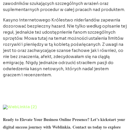
zawodników szukających szczególnych wrażeń oraz
suplementarnych procedur w całej pracach nad produktem.
Kasyno internetowego Królestwo niderlandów zapewnia
dozorować bezpieczny hazard. Nie tylko według opisanie tej
reguł, jednakże też udostępnienie fanom szczególnych
sprzętów. Mowa tutaj na temat możności ustalenia limitów
rozrywki i pieniędzy w tą kobietą poświęcanych. Z uwagi na
jest to oraz zachwycające szanse fachowe jak i również, co
nie bez znaczenia, afekt, zdecydowałam się na ciągłą
emigrację. Nigdy jednakże odrzucić straciłem pasji do
odwiedzenia kasyn netowych, których nadal jestem
graczem i recenzentem.
Ready to Elevate Your Business Online Presence? Let’s kickstart your
digital success journey with Weblinkia. Contact us today to explore