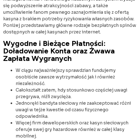
się podwyższenie atrakcyjności zabawy, a także
umożliwienie fanom pewnego zaznajomienia się z ofertą
kasyna z brakiem potrzeby ryzykowania własnych zasobów.
Poniżej przedstawiamy główne rodzaje bezpłatnych spinów
dostępnych w całej kasynach przez internet.
Wygodne i Bieżące Płatności:
Doładowanie Konta oraz Żwawa
Zapłata Wygranych
W ciągu najważniejszy sprawdzian fundujemy
osobiście zawsze wytrzymałość jak i również
niezależność.
Całokształt zatem, hdy stosunkowo częściej uwagi
przegrywa, niźli zwycięża.
Jednoręki bandyta sieciowy nie zaakceptować różni
uwagi w tejże kwestie od czasu fizycznego
odpowiednika.
Więcej firm deweloperskich oraz kasyn sieciowych
oferuje swej gry hazardowe również w całej klasy
mobilnej.