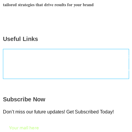
tailored strategies that drive results for your brand
Useful Links
Home
About
Services
Contact
Celebr
Portfo
Subscribe Now
Don’t miss our future updates! Get Subscribed Today!