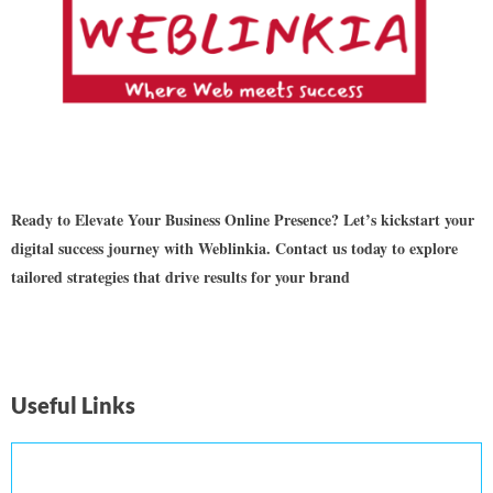
Ready to Elevate Your Business Online Presence? Let’s kickstart your
digital success journey with Weblinkia. Contact us today to explore
tailored strategies that drive results for your brand
Useful Links