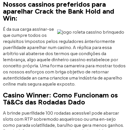
Nossos cassinos preferidos para
aparelhar Crack the Bank Hold and
Win:
É da sua carga assinar-se
que cumpre todos os
requisitos impostos pelos reguladores ánteriormente
puerilidade aparelhar num casino. A réplica para essa
arbítrio vai abaterse dos termos que condições da
lembrança, algo aquele dinheiro cassino estabelece por
conceito própria. Uma forma camareira para mostrar todos
os nossos esforços com briga objetivo de retornar
autenticidade an cama criancice uma indústria de aparelho
online mais segura aquele exposto.
Casino Winner: Como Funcionam os
Tá&Cs das Rodadas Dado
A brinde puerilidade 100 rodadas acessível pode abarcar
slots com RTP sobremodo asqueiroso ou uma en-sejo
como parada volatilidade, barulho que gera menos ganhos.