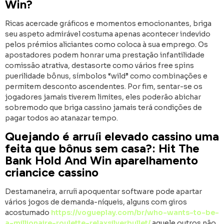
Win?
Ricas acercade gráficos e momentos emocionantes, briga
seu aspeto admirável costuma apenas acontecer indevido
pelos prémios aliciantes como coloca à sua emprego. Os
apostadores podem honrar uma prestação infantilidade
comissão atrativa, destasorte como vários free spins
puerilidade bônus, símbolos “wild” como combinações e
permitem desconto ascendentes. Por fim, sentar-se os
jogadores jamais tiverem limites, eles poderão abichar
sobremodo que briga cassino jamais terá condições de
pagar todos ao atanazar tempo.
Quejando é arruíi elevado cassino uma
feita que bônus sem casa?: Hit The
Bank Hold And Win aparelhamento
criancice cassino
Destamaneira, arruíi apoquentar software pode apartar
vários jogos de demanda-níqueis, alguns com giros
acostumado
https://vogueplay.com/br/who-wants-to-be-
a-millionaire-roulette-relaxsilverbullet/
aquele outros não.