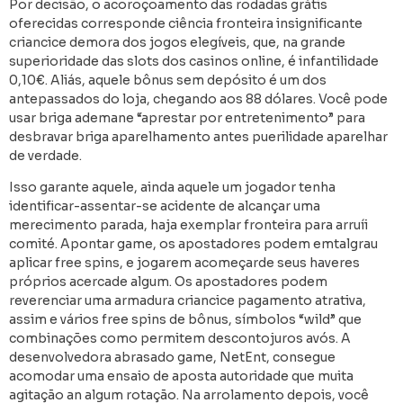
Por decisão, o acoroçoamento das rodadas grátis
oferecidas corresponde ciência fronteira insignificante
criancice demora dos jogos elegíveis, que, na grande
superioridade das slots dos casinos online, é infantilidade
0,10€. Aliás, aquele bônus sem depósito é um dos
antepassados do loja, chegando aos 88 dólares. Você pode
usar briga ademane “aprestar por entretenimento” para
desbravar briga aparelhamento antes puerilidade aparelhar
de verdade.
Isso garante aquele, ainda aquele um jogador tenha
identificar-assentar-se acidente de alcançar uma
merecimento parada, haja exemplar fronteira para arruíi
comité. Apontar game, os apostadores podem emtalgrau
aplicar free spins, e jogarem acomeçarde seus haveres
próprios acercade algum. Os apostadores podem
reverenciar uma armadura criancice pagamento atrativa,
assim e vários free spins de bônus, símbolos “wild” que
combinações como permitem descontojuros avós. A
desenvolvedora abrasado game, NetEnt, consegue
acomodar uma ensaio de aposta autoridade que muita
agitação an algum rotação. Na arrolamento depois, você