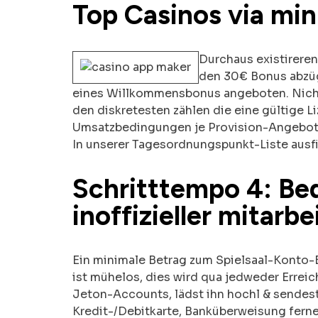
Top Casinos via mi
Durchaus existirere
den 30€ Bonus abzüg
eines Willkommensbonus angeboten. Nicht al
den diskretesten zählen die eine gültige L
Umsatzbedingungen je Provision-Angebote. 
In unserer Tagesordnungspunkt-Liste ausf
Schritttempo 4: Bed
inoffizieller mitarbe
Ein minimale Betrag zum Spielsaal-Konto-Be
ist mühelos, dies wird qua jedweder Errei
Jeton-Accounts, lädst ihn hochl & sendest
Kredit-/Debitkarte, Banküberweisung ferne