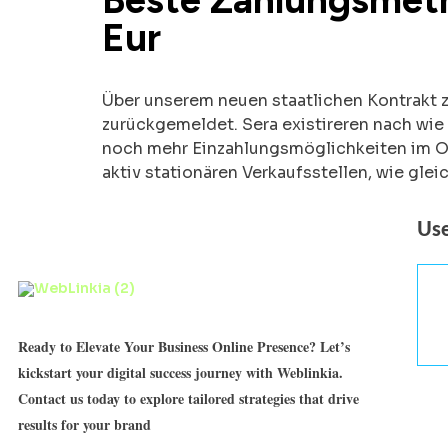
Beste Zahlungsmeth
Eur
Über unserem neuen staatlichen Kontrakt z
zurückgemeldet. Sera existireren nach wie 
noch mehr Einzahlungsmöglichkeiten im On
aktiv stationären Verkaufsstellen, wie gle
Use
Ready to Elevate Your Business Online Presence? Let’s
kickstart your digital success journey with Weblinkia.
Contact us today to explore tailored strategies that drive
results for your brand