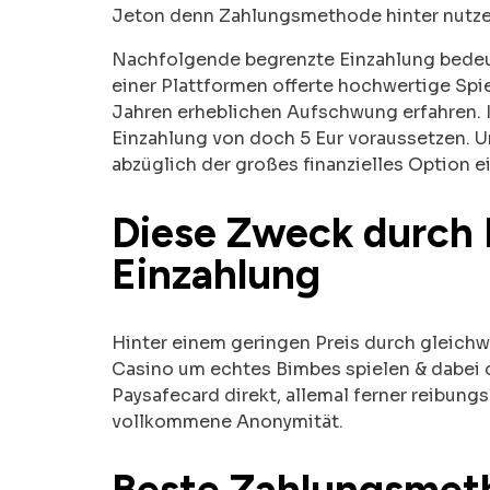
Jeton denn Zahlungsmethode hinter nutzen
Nachfolgende begrenzte Einzahlung bedeute
einer Plattformen offerte hochwertige Spie
Jahren erheblichen Aufschwung erfahren. I
Einzahlung von doch 5 Eur voraussetzen. U
abzüglich der großes finanzielles Option 
Diese Zweck durch 
Einzahlung
Hinter einem geringen Preis durch gleichwoh
Casino um echtes Bimbes spielen & dabei d
Paysafecard direkt, allemal ferner reibung
vollkommene Anonymität.