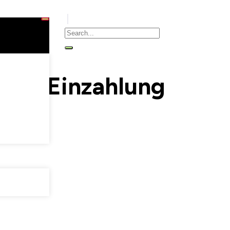
tten Einzahlung