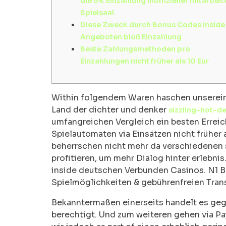
die 5 € Einzahlung inoffizieller mitarbeit
Spielsaal
Diese Zweck durch Bonus Codes inside
Angeboten bloß Einzahlung
Beste Zahlungsmethoden pro
Einzahlungen nicht früher als 10 Eur
Within folgendem Waren haschen unsereins
Land der dichter und denker
sizzling-hot-d
umfangreichen Vergleich ein besten Erre
Spielautomaten via Einsätzen nicht früher al
beherrschen nicht mehr da verschiedenen 
profitieren, um mehr Dialog hinter erlebn
inside deutschen Verbunden Casinos. N1 Be
Spielmöglichkeiten & gebührenfreien Tran
Bekanntermaßen einerseits handelt es geg
berechtigt. Und zum weiteren gehen via Pa