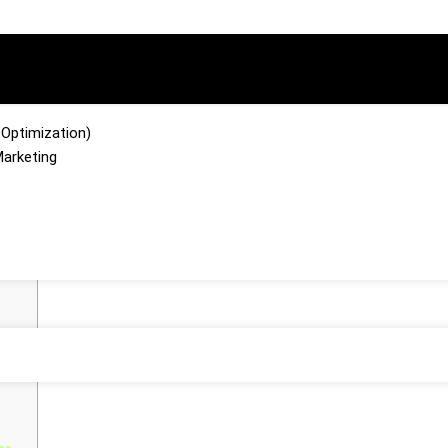
 Optimization)
asinos über 5 Eurole
arketing
ingsbeginns 2025
023