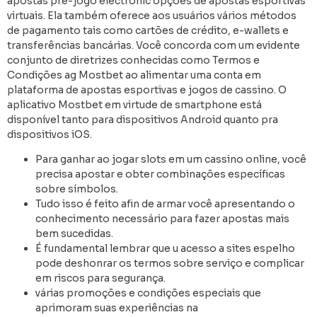
apostas pré-jogo electronic opções de apostas esportivas
virtuais. Ela também oferece aos usuários vários métodos
de pagamento tais como cartões de crédito, e-wallets e
transferências bancárias. Você concorda com um evidente
conjunto de diretrizes conhecidas como Termos e
Condições ag Mostbet ao alimentar uma conta em
plataforma de apostas esportivas e jogos de cassino. O
aplicativo Mostbet em virtude de smartphone está
disponível tanto para dispositivos Android quanto pra
dispositivos iOS.
Para ganhar ao jogar slots em um cassino online, você
precisa apostar e obter combinações específicas
sobre símbolos.
Tudo isso é feito afin de armar você apresentando o
conhecimento necessário para fazer apostas mais
bem sucedidas.
É fundamental lembrar que u acesso a sites espelho
pode deshonrar os termos sobre serviço e complicar
em riscos para segurança.
várias promoções e condições especiais que
aprimoram suas experiências na