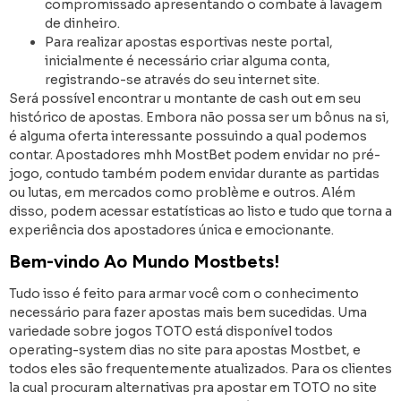
compromissado apresentando o combate à lavagem
de dinheiro.
Para realizar apostas esportivas neste portal,
inicialmente é necessário criar alguma conta,
registrando-se através do seu internet site.
Será possível encontrar u montante de cash out em seu
histórico de apostas. Embora não possa ser um bônus na si,
é alguma oferta interessante possuindo a qual podemos
contar. Apostadores mhh MostBet podem envidar no pré-
jogo, contudo também podem envidar durante as partidas
ou lutas, em mercados como problème e outros. Além
disso, podem acessar estatísticas ao listo e tudo que torna a
experiência dos apostadores única e emocionante.
Bem-vindo Ao Mundo Mostbets!
Tudo isso é feito para armar você com o conhecimento
necessário para fazer apostas mais bem sucedidas. Uma
variedade sobre jogos TOTO está disponível todos
operating-system dias no site para apostas Mostbet, e
todos eles são frequentemente atualizados. Para os clientes
la cual procuram alternativas pra apostar em TOTO no site