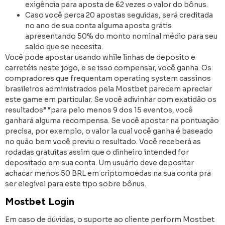
exigência para aposta de 62 vezes o valor do bônus.
Caso você perca 20 apostas seguidas, será creditada
no ano de sua conta alguma aposta grátis
apresentando 50% do monto nominal médio para seu
saldo que se necesita.
Você pode apostar usando while linhas de deposito e
carretéis neste jogo, e se isso compensar, você ganha. Os
compradores que frequentam operating system cassinos
brasileiros administrados pela Mostbet parecem apreciar
este game em particular. Se você adivinhar com exatidão os
resultados” “para pelo menos 9 dos 15 eventos, você
ganhará alguma recompensa. Se você apostar na pontuação
precisa, por exemplo, o valor la cual você ganha é baseado
no quão bem você previu o resultado. Você receberá as
rodadas gratuitas assim que o dinheiro intended for
depositado em sua conta. Um usuário deve depositar
achacar menos 50 BRL em criptomoedas na sua conta pra
ser elegível para este tipo sobre bônus.
Mostbet Login
Em caso de dúvidas, o suporte ao cliente perform Mostbet