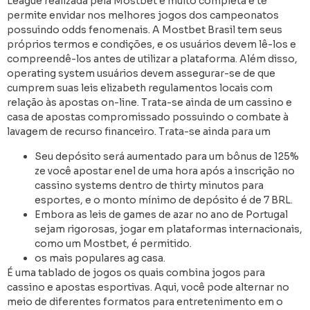
League realizada pela Mostbet é muito completa e te
permite envidar nos melhores jogos dos campeonatos
possuindo odds fenomenais. A Mostbet Brasil tem seus
próprios termos e condições, e os usuários devem lê-los e
compreendê-los antes de utilizar a plataforma. Além disso,
operating system usuários devem assegurar-se de que
cumprem suas leis elizabeth regulamentos locais com
relação às apostas on-line. Trata-se ainda de um cassino e
casa de apostas compromissado possuindo o combate à
lavagem de recurso financeiro. Trata-se ainda para um
Seu depósito será aumentado para um bônus de 125%
ze você apostar enel de uma hora após a inscrição no
cassino systems dentro de thirty minutos para
esportes, e o monto mínimo de depósito é de 7 BRL.
Embora as leis de games de azar no ano de Portugal
sejam rigorosas, jogar em plataformas internacionais,
como um Mostbet, é permitido.
os mais populares ag casa.
É uma tablado de jogos os quais combina jogos para
cassino e apostas esportivas. Aqui, você pode alternar no
meio de diferentes formatos para entretenimento em o