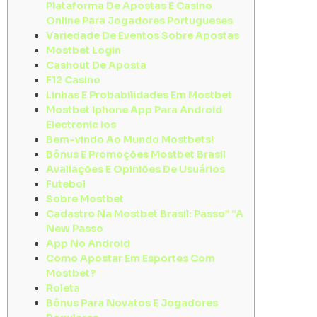
Plataforma De Apostas E Casino
Online Para Jogadores Portugueses
Variedade De Eventos Sobre Apostas
Mostbet Login
Cashout De Aposta
F12 Casino
Linhas E Probabilidades Em Mostbet
Mostbet Iphone App Para Android
Electronic Ios
Bem-vindo Ao Mundo Mostbets!
Bônus E Promoções Mostbet Brasil
Avaliações E Opiniões De Usuários
Futebol
Sobre Mostbet
Cadastro Na Mostbet Brasil: Passo” “A
New Passo
App No Android
Como Apostar Em Esportes Com
Mostbet?
Roleta
Bônus Para Novatos E Jogadores