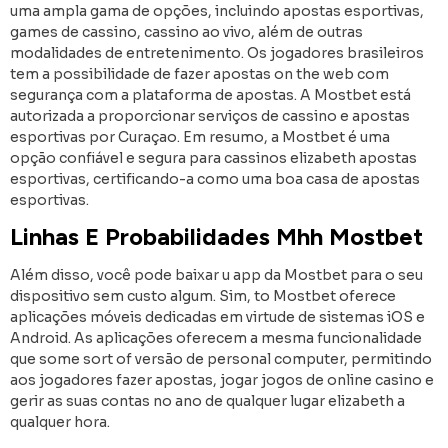
uma ampla gama de opções, incluindo apostas esportivas,
games de cassino, cassino ao vivo, além de outras
modalidades de entretenimento. Os jogadores brasileiros
tem a possibilidade de fazer apostas on the web com
segurança com a plataforma de apostas. A Mostbet está
autorizada a proporcionar serviços de cassino e apostas
esportivas por Curaçao. Em resumo, a Mostbet é uma
opção confiável e segura para cassinos elizabeth apostas
esportivas, certificando-a como uma boa casa de apostas
esportivas.
Linhas E Probabilidades Mhh Mostbet
Além disso, você pode baixar u app da Mostbet para o seu
dispositivo sem custo algum. Sim, to Mostbet oferece
aplicações móveis dedicadas em virtude de sistemas iOS e
Android. As aplicações oferecem a mesma funcionalidade
que some sort of versão de personal computer, permitindo
aos jogadores fazer apostas, jogar jogos de online casino e
gerir as suas contas no ano de qualquer lugar elizabeth a
qualquer hora.