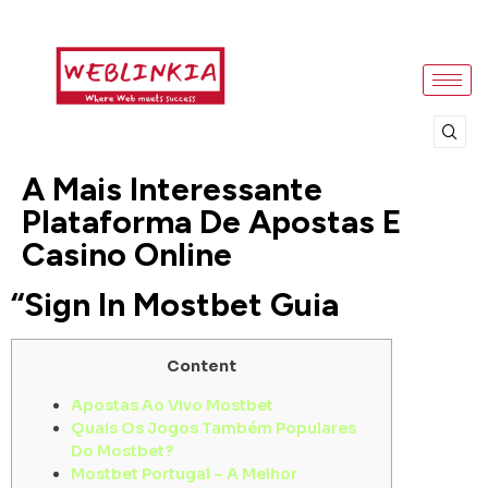
A Mais Interessante
Plataforma De Apostas E
Casino Online
“Sign In Mostbet Guia
Content
Apostas Ao Vivo Mostbet
Quais Os Jogos Também Populares
Do Mostbet?
Mostbet Portugal – A Melhor