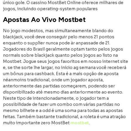
único gole. O cassino MostBet Online oferece milhares de
jogos, incluindo operating-system populares
Apostas Ao Vivo Mostbet
No jogo modestos, mas simultaneamente blando do
blackjack, você deve conseguir pelo menos 21 pontos
enquanto o supplier nunca pode är anpassade de 21.
Jogadores do Brasil geralmente optam tanto pelos jogos
normais sobre blackjack quanto pelos jogos ao listo na
Mostbet. Jogue seus jogos favoritos em nosso internet site
e, se the sorte lhe largar, no início ag semana você receberá
um bônus para cashback. Esta é a mais opção de aposta
néanmoins tradicional, onde um jogador aposta,
anteriormente das partidas começarem, podendo ser
disponibilizado até mesmo dias anteriormente ao evento.
Neste tipo de intencionadamente, o jogador tem a
possibilidade de fazer um combo com várias partidas no
mesmo bilhete e a odd é uma soma para todas as apostas
feitas. Também bastante tradicional, a roleta é uma atração
muito importante zero MostBet
mostbet
.