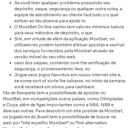
Se você tiver qualquer problema possuindo seu
depósito, saque, segurança ou qualquer outra coisa, a
equipe de atendimento ao cliente fará tudo o o qual
estiver ao teu alcance para ajudá-lo.
O MostBet On line casino tem valores mínimos baixos
para seus métodos de deposito, o que
Sim, em virtude de além da aplicação Mostbet, os
utilizadores podem também efetuar apostas e usufruir
dos serviços fornecidos pela Mostbet através da
versão móvel do seu sítio web.
caso dos saques, contando com the verificação de
segurança, o processamento leva, no
Jogue seus jogos favoritos em nosso internet site e,
se some sort of sorte lhe salvarse, no início da semana
você receberá um bônus para cashback.
Fãs de Basquete tem a possibilidade de apostar no
MostBet, em competições sobre países, como Olimpíadas
e Copa, além de ligas importantes como a NBA, NBB e
diversas outras. Para descobrir um site posible da Mostbet,
os jogadores do Brasil tem a possibilidade de buscar na
web por “site espelho Mostbet” ou “link alternativo