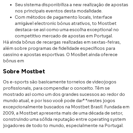
Seu sistema disponibiliza a new realização de apostas
nos principais eventos desta modalidade.
Com métodos de pagamento locais, interface
amigável electronic bónus atrativos, to Mostbet
destaca-se asi como uma escolha exceptional no
competitivo mercado de apostas em Portugal.
Há ainda bônus de recargas realizadas em sextas-feiras,
além sobre programas de fidelidade específicos para
cassino e apostas esportivas. O MosBet ainda oferece
bônus em
Sobre Mostbet
Os e-sports são basicamente torneios de videojogos
profissionais, para compendiar o conceito. Têm se
mostrado asi como um dos grandes sucessos ao redor do
mundo atual, e por isso você pode dar” “nestes jogos
excepcionalmente buscados na Mostbet Brasil. Fundada em
2009, a Mostbet apresenta mais de uma década de setor,
construindo uma sólida reputação entre operating system
jogadores de todo to mundo, especialmente na Portugal.