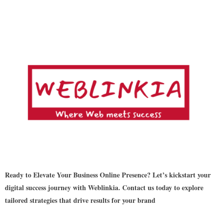
Ready to Elevate Your Business Online Presence? Let’s kickstart your
digital success journey with Weblinkia. Contact us today to explore
tailored strategies that drive results for your brand