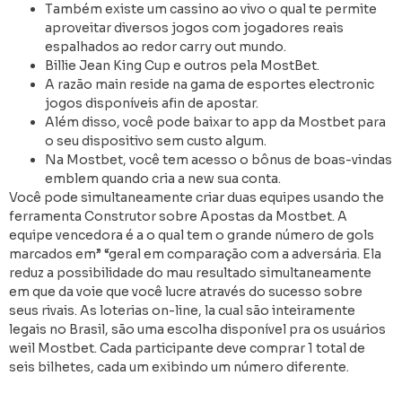
Também existe um cassino ao vivo o qual te permite
aproveitar diversos jogos com jogadores reais
espalhados ao redor carry out mundo.
Billie Jean King Cup e outros pela MostBet.
A razão main reside na gama de esportes electronic
jogos disponíveis afin de apostar.
Além disso, você pode baixar to app da Mostbet para
o seu dispositivo sem custo algum.
Na Mostbet, você tem acesso o bônus de boas-vindas
emblem quando cria a new sua conta.
Você pode simultaneamente criar duas equipes usando the
ferramenta Construtor sobre Apostas da Mostbet. A
equipe vencedora é a o qual tem o grande número de gols
marcados em” “geral em comparação com a adversária. Ela
reduz a possibilidade do mau resultado simultaneamente
em que da voie que você lucre através do sucesso sobre
seus rivais. As loterias on-line, la cual são inteiramente
legais no Brasil, são uma escolha disponível pra os usuários
weil Mostbet. Cada participante deve comprar 1 total de
seis bilhetes, cada um exibindo um número diferente.