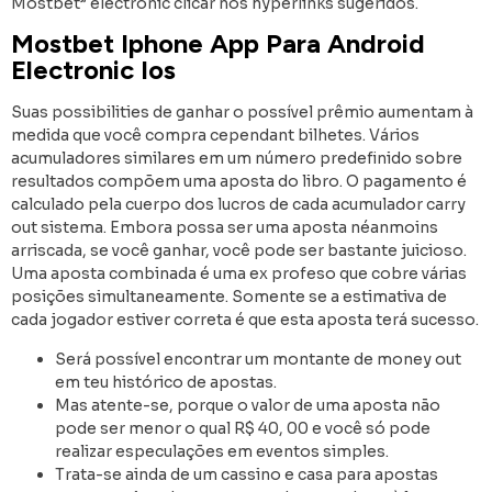
Mostbet” electronic clicar nos hyperlinks sugeridos.
Mostbet Iphone App Para Android
Electronic Ios
Suas possibilities de ganhar o possível prêmio aumentam à
medida que você compra cependant bilhetes. Vários
acumuladores similares em um número predefinido sobre
resultados compõem uma aposta do libro. O pagamento é
calculado pela cuerpo dos lucros de cada acumulador carry
out sistema. Embora possa ser uma aposta néanmoins
arriscada, se você ganhar, você pode ser bastante juicioso.
Uma aposta combinada é uma ex profeso que cobre várias
posições simultaneamente. Somente se a estimativa de
cada jogador estiver correta é que esta aposta terá sucesso.
Será possível encontrar um montante de money out
em teu histórico de apostas.
Mas atente-se, porque o valor de uma aposta não
pode ser menor o qual R$ 40, 00 e você só pode
realizar especulações em eventos simples.
Trata-se ainda de um cassino e casa para apostas