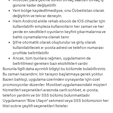
Mostbet para çekme süresi birkaç saatten birkaç iş
gününe kadar değişebilir.
Yeni bölge kaydedilmediyse, onu Özbekistan olarak
değiştirin ve tekrar deneyin.
Hem Android ankle rehab ebook de iOS cihazlar için
kullanılabilir empieza kullanıcıların her zaman ve her
yerde en sevdikleri oyunların keyfini çıkarmalarına ve
bahis oynamalarına olanak tanır.
Şifre otomatik olarak oluşturulur ve giriş olarak
kullanılabilecek e-posta adresi ve telefon numarası
profilde belirtilebilir.
Ancak, tüm bunlara rağmen, uygulamanın da
belirtilmesi gereken bazı eksiklikleri vardır.
Bununla ilgili daha ayrıntılı bilgiyi bu bölümde bulabilirsiniz.
Bu zaman kazandırır, bir tarayıcı başlatmaya gerek yoktur.
Bazen bahisçi, uygulama üzerinden oynayanlar için özel
promosyonlar düzenler. Mostbet uygulamasındaki müşteri
hizmetleri seçenekleri arasında canlı sohbet, e-posta,
telefon yardımı ve bir SSS bölümü bulunmaktadır.
Uygulamanın ‘Bize Ulaşın’ sekmesi veya SSS bölümünün her
ikisi sobre çeşitli seçenekleri listeler.