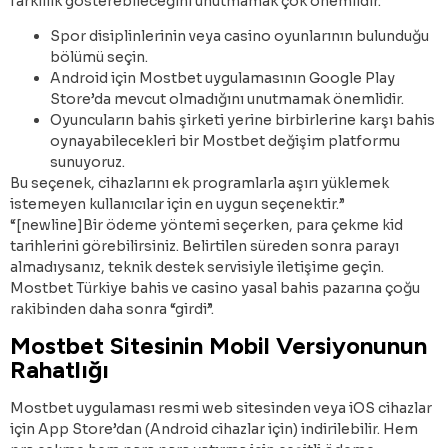
farklılık gösterebileceğini unutmamak çok önemlidir.
Spor disiplinlerinin veya casino oyunlarının bulunduğu
bölümü seçin.
Android için Mostbet uygulamasının Google Play
Store’da mevcut olmadığını unutmamak önemlidir.
Oyuncuların bahis şirketi yerine birbirlerine karşı bahis
oynayabilecekleri bir Mostbet değişim platformu
sunuyoruz.
Bu seçenek, cihazlarını ek programlarla aşırı yüklemek
istemeyen kullanıcılar için en uygun seçenektir.”
“[newline]Bir ödeme yöntemi seçerken, para çekme kid
tarihlerini görebilirsiniz. Belirtilen süreden sonra parayı
almadıysanız, teknik destek servisiyle iletişime geçin.
Mostbet Türkiye bahis ve casino yasal bahis pazarına çoğu
rakibinden daha sonra “girdi”.
Mostbet Sitesinin Mobil Versiyonunun
Rahatlığı
Mostbet uygulaması resmi web sitesinden veya iOS cihazlar
için App Store’dan (Android cihazlar için) indirilebilir. Hem