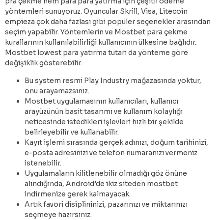
pra çekme hem para para yatırma için çeşitli ödeme
yöntemleri sunuyoruz. Oyuncular Skrill, Visa, Litecoin
empieza çok daha fazlası gibi popüler seçenekler arasından
seçim yapabilir. Yöntemlerin ve Mostbet para çekme
kurallarının kullanılabilirliği kullanıcının ülkesine bağlıdır.
Mostbet lowest para yatırma tutarı da yönteme göre
değişiklik gösterebilir.
Bu system resmi Play Industry mağazasında yoktur,
onu arayamazsınız.
Mostbet uygulamasının kullanıcıları, kullanıcı
arayüzünün basit tasarımı ve kullanım kolaylığı
neticesinde istedikleri işlevleri hızlı bir şekilde
belirleyebilir ve kullanabilir.
Kayıt işlemi sırasında gerçek adınızı, doğum tarihinizi,
e-posta adresinizi ve telefon numaranızı vermeniz
istenebilir.
Uygulamaların kilitlenebilir olmadığı göz önüne
alındığında, Android’de ikiz siteden mostbet
indirmenize gerek kalmayacak.
Artık favori disiplininizi, pazarınızı ve miktarınızı
seçmeye hazırsınız.