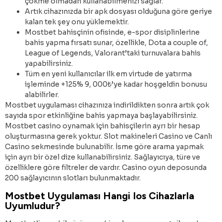
çökme olmadan kullanabilmenizi sağlar.
Artık cihazınızda bir apk dosyası olduğuna göre geriye
kalan tek şey onu yüklemektir.
Mostbet bahisçinin ofisinde, e-spor disiplinlerine
bahis yapma fırsatı sunar, özellikle, Dota a couple of,
League of Legends, Valorant’taki turnuvalara bahis
yapabilirsiniz.
Tüm en yeni kullanıcılar ilk em virtude de yatırma
işleminde +125% 9, 000₺’ye kadar hoşgeldin bonusu
alabilirler.
Mostbet uygulaması cihazınıza indirildikten sonra artık çok
sayıda spor etkinliğine bahis yapmaya başlayabilirsiniz.
Mostbet casino oynamak için bahisçilerin ayrı bir hesap
oluşturmasına gerek yoktur. Slot makineleri Casino ve Canlı
Casino sekmesinde bulunabilir. İsme göre arama yapmak
için ayrı bir özel dize kullanabilirsiniz. Sağlayıcıya, türe ve
özelliklere göre filtreler de vardır. Casino oyun deposunda
200 sağlayıcının slotları bulunmaktadır.
Mostbet Uygulaması Hangi Ios Cihazlarla
Uyumludur?