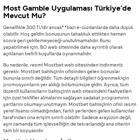
Most Gamble Uygulaması Türkiye’de
Mevcut Mu?
Genellikle 300 TL’dir ancak” “bazı e-cüzdanlarda daha düşük
olabilir. Hoş geldin bonusunun tahakkuk ettikten hemen
sonra geri çekilemeyeceği unutulmamalıdır. Bunu
yapabilmek için, BO web sitesinde daha ayrıntılı olarak
açıklanan belirli koşullarda oynanmalıdır.
Bu nedenle, resmi Mostbet web sitesinden indirmeniz
gerekir. Mostbet bahisçinin ofisinden gelen bonuslar
bununla sınırlı değildir. Tüm detaylı bilgileri öğrenmek için
promosyonların yer aldığı bölümümüze gidin. Ayrıca, tüm
düzenli kullanıcıların bahisçinin web sitesindeki faaliyetleri
için özel teklifler almalarını sağlayan sadakat programının
şartlarını okumayı unutmayın. Mostbet bahisçinin ofisi resmi
yerel lisansı olmadığından, farklı yerlerden gelen kullanıcılar
tarafından ona erişim sınırlı olabilir. Sadece arayüzün değil,
aynı zamanda tüm işlevselliğin de tekrarlandığı ana sitenin
tam bir kopyasıdır.