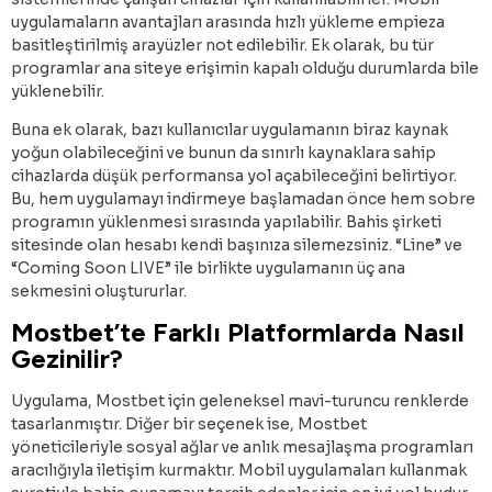
uygulamaların avantajları arasında hızlı yükleme empieza
basitleştirilmiş arayüzler not edilebilir. Ek olarak, bu tür
programlar ana siteye erişimin kapalı olduğu durumlarda bile
yüklenebilir.
Buna ek olarak, bazı kullanıcılar uygulamanın biraz kaynak
yoğun olabileceğini ve bunun da sınırlı kaynaklara sahip
cihazlarda düşük performansa yol açabileceğini belirtiyor.
Bu, hem uygulamayı indirmeye başlamadan önce hem sobre
programın yüklenmesi sırasında yapılabilir. Bahis şirketi
sitesinde olan hesabı kendi başınıza silemezsiniz. “Line” ve
“Coming Soon LIVE” ile birlikte uygulamanın üç ana
sekmesini oluştururlar.
Mostbet’te Farklı Platformlarda Nasıl
Gezinilir?
Uygulama, Mostbet için geleneksel mavi-turuncu renklerde
tasarlanmıştır. Diğer bir seçenek ise, Mostbet
yöneticileriyle sosyal ağlar ve anlık mesajlaşma programları
aracılığıyla iletişim kurmaktır. Mobil uygulamaları kullanmak