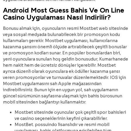
Android Most Guess Bahis Ve On Line
Casino Uygulaması Nasıl Indirilir?
Bonusu almak için, oyuncuların resmi Mostbet web sitesinde
veya sosyal medyada bulunabilecek bir promosyon kodu
kullanmaları gerekir. Mostbet uygulaması, kullanıcılarına
kazanma şansını önemli ölçüde artırabilecek çeşitli bonuslar
ve promosyon kodları sunar. En popüler bonuslardan biri,
yeni oyunculara sunulan hoş geldin bonusudur; Kumarhanede
hem nakit hem de ücretsiz dönüşler içerebilir. Mostbet
ayrıca düzenli olarak oyunculara ek ödüller kazanma şansı
veren promosyonlar ve turnuvalar düzenlemektedir. IOS için
Mostbet uygulamasını sah Apple mağazasından
indirebilirsiniz. Bunun için en uygun yol, sah uygulamanın
güncel sürümünün sayfasına ulaşmak için bahis bürosunun
mobil sitesinden bağlantıyı kullanmaktır.
Mostbet sitesinde oyuncular çok çeşitli spor bahisleri
ve casino seçeneklerinin keyfini çıkarabilirler.
MostBet. possuindo lisanslıdır ve resmi mobil
uygulaması, bahis platformuna erişilebilen tüm