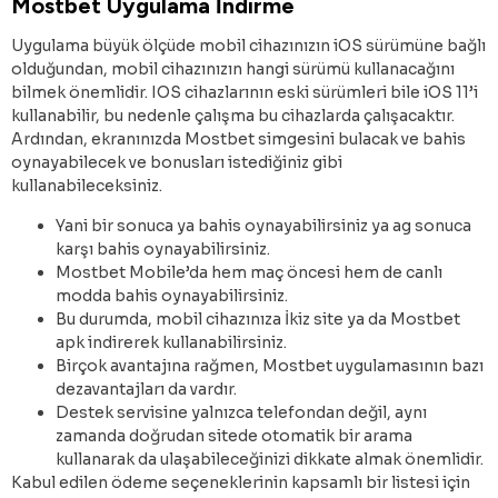
Mostbet Uygulama İndirme
Uygulama büyük ölçüde mobil cihazınızın iOS sürümüne bağlı
olduğundan, mobil cihazınızın hangi sürümü kullanacağını
bilmek önemlidir. IOS cihazlarının eski sürümleri bile iOS 11’i
kullanabilir, bu nedenle çalışma bu cihazlarda çalışacaktır.
Ardından, ekranınızda Mostbet simgesini bulacak ve bahis
oynayabilecek ve bonusları istediğiniz gibi
kullanabileceksiniz.
Yani bir sonuca ya bahis oynayabilirsiniz ya ag sonuca
karşı bahis oynayabilirsiniz.
Mostbet Mobile’da hem maç öncesi hem de canlı
modda bahis oynayabilirsiniz.
Bu durumda, mobil cihazınıza İkiz site ya da Mostbet
apk indirerek kullanabilirsiniz.
Birçok avantajına rağmen, Mostbet uygulamasının bazı
dezavantajları da vardır.
Destek servisine yalnızca telefondan değil, aynı
zamanda doğrudan sitede otomatik bir arama
kullanarak da ulaşabileceğinizi dikkate almak önemlidir.
Kabul edilen ödeme seçeneklerinin kapsamlı bir listesi için